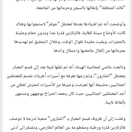
"قائد المنطقة" بإبقائها بالسجن وحرمانها من الجامعة.
وأوضحت أنه تم اقتيادها بعدها لمعتقل "عوفر" لاستجوابها وهناك
كانت الأوضاع سيئة للغاية، فالزنازين قذرة جدا وبدون حمام ومليئة
بالحشرات، وبقيت مقيدة طوال الوقت، وخلال التحقيق تم تهديدها
بحرمانها من إكمال جامعتها واعتقال والدها.
وتابعت عاصي لمحامية الهيئة، أنه تم نقلها فيما بعد إلى قسم المعبار
بمعتقل "الشارون"، وتم زجها بغرفة مع أسيرات أُخريات بقسم للمعتقلين
الجنائيين، مضيفة أنها تعرضت وغيرها من الأسيرات لتحرش لفظي من
أحد المعتقلين الجنائيين، حيث كان يتعمد الصراخ بوجههن وشتمهن
بألفاظ نابية.
ولفتت إلى أن ظروف قسم المعبار بـ "الشارون" صعبة لدرجة لا توصف،
فالزنازين قذرة ورطبة ومقطوعة عن العالم الخارجي، وتفتقر إلى أدنى