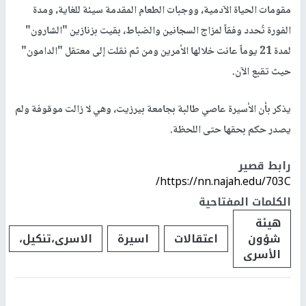
مقومات الحياة الآدمية، ووجبات الطعام المقدمة سيئة للغاية، ومدة
الفورة تُحدد وفقاً لمزاج السجانين والضباط، بقيت بزنازين "الشارون"
لمدة 21 يوماً عانت خلالها الأمرين ومن ثم نقلت إلى معتقل "الدامون"
حيث تقبع الآن.
يذكر بأن الأسيرة عاصي طالبة بجامعة بيرزيت، وهي لا زالت موقوفة ولم
يصدر حكم بحقها حتى اللحظة.
رابط قصير
https://nn.najah.edu/703C/
الكلمات المفتاحية
هيئة
شؤون
اعتقالات
اسيرة
الاسرى،تنكيل،
الأسرى