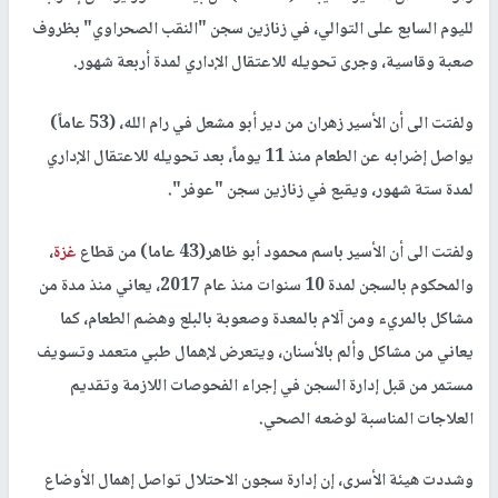
لليوم السابع على التوالي، في زنازين سجن "النقب الصحراوي" بظروف
صعبة وقاسية، وجرى تحويله للاعتقال الإداري لمدة أربعة شهور.
ولفتت الى أن الأسير زهران من دير أبو مشعل في رام الله، (53 عاماً)
يواصل إضرابه عن الطعام منذ 11 يوماً، بعد تحويله للاعتقال الإداري
لمدة ستة شهور، ويقبع في زنازين سجن "عوفر".
ولفتت الى أن الأسير باسم محمود أبو ظاهر(43 عاما) من قطاع
غزة
،
والمحكوم بالسجن لمدة 10 سنوات منذ عام 2017، يعاني منذ مدة من
مشاكل بالمريء ومن آلام بالمعدة وصعوبة بالبلع وهضم الطعام، كما
يعاني من مشاكل وألم بالأسنان، ويتعرض لإهمال طبي متعمد وتسويف
مستمر من قبل إدارة السجن في إجراء الفحوصات اللازمة وتقديم
العلاجات المناسبة لوضعه الصحي.
وشددت هيئة الأسرى، إن إدارة سجون الاحتلال تواصل إهمال الأوضاع