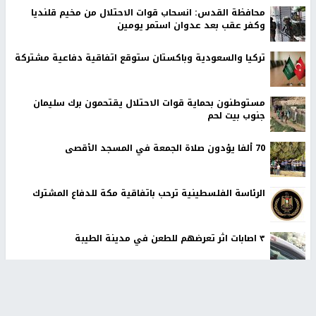
محافظة القدس: انسحاب قوات الاحتلال من مخيم قلنديا
وكفر عقب بعد عدوان استمر يومين
تركيا والسعودية وباكستان ستوقع اتفاقية دفاعية مشتركة
مستوطنون بحماية قوات الاحتلال يقتحمون برك سليمان
جنوب بيت لحم
70 ألفا يؤدون صلاة الجمعة في المسجد الأقصى
الرئاسة الفلسطينية ترحب باتفاقية مكة للدفاع المشترك
٣ اصابات اثر تعرضهم للطعن في مدينة الطيبة
أخبار جامعة النجاح