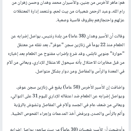
هم: ماهر الأخرس من جنين، والأسيران محمد وهدان وحسن زهران من
رام الله، وعبد الرحمن شعيبات من بيت لحم، وتتعمد إدارة المعتقلات
عزلهم واحتجازهم بظروف قاسية وصعبة.
وقالت أن الأسير وهدان (38 عاما) من بلدة رنتيس، يواصل إضرابه عن
الطعام منذ 22 يوماً في زنازين سجن "عوفر"، بعد نقله من معتقل
"حوارة" جنوبي نابلس، وقد شرع بإضراب مفتوح عن الطعام بعد إخباره
من قبل مخابرات الاحتلال بأنه سيحول للاعتقال الإداري، ويعاني من آلآم
في المعدة والرأس والمفاصل ومن دوار بشكل متواصل.
واضافت إن الأسير الأخرس (50 عاماً) يقبع في زنازين سجن عوفر،
ويواصل إضرابه عن الطعام ضد اعتقاله الإداري لليوم 31 على التوالي،
ويعاني من ضعف عام في الجسد وآلآم في المفاصل وتشوش بالرؤية
وألم بالرأس والصدر، ويرفض أخذ المدعمات وإجراء الفحوص الطبية.
وأوضحت أن الأسير شعيبات (30 عاماً) من بيت ساحور يواصل إضرابه