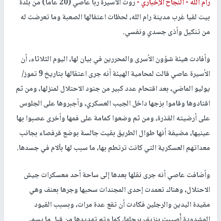
رام الله -
النجاح الإخباري -
روت الأسيرة ربا عاصي (20 عاما) من بلدة
بيت لقيا غرب مدينة رام الله، لحظات اعتقالها الصعبة وما تعرضت له
من تنكيل وأذى جسدي ونفسي.
وأفادت هيئة شؤون الأسرى والمحررين في بيان لها، اليوم الثلاثاء، أن
الأسيرة عاصي قالت لمحامية الهيئة أنه جرى اعتقالها بتاريخ 9 تموز/
يوليو الماضي، بعد اقتحام عدد كبير من جنود الاحتلال لمنزلها، ومن ثم
اقتادوها وقاموا بزجها داخل الجيب العسكري، وأجبروها على الجلوس
على أرضيته القذرة، ومن ثم وضعوا كمامة على فمها وأخرى عصبوا بها
عينيها، مضيفة أنها طوال الطريق بقيت جالسة بوضع قرفصاء بجانب
معداتهم العسكرية التي كانت ترتطم بها، ما سبب لها بآلام في جسدها.
وأضافت عاصي أنه جرى نقلها بعدها إلى ساحة أحد معسكرات جيش
الاحتلال، وهناك تعمدت إحدى المجندات سحبها وجرها بعنف وهي
مقيدة اليدين والرجلين فكادت أن تقع عدة مرات، وبسبب القيود
المشدودة أُصيبت بنزيف برجلها، كما وتم تهديدها من قبل ما يسمى