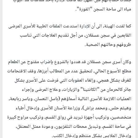
جمدت حساباتهم قبل أشهر، كما قامت الإدارة بأخذ مقاسات مد أنبوب
مياه الى ساحة السجن "الفورة".
كما لفتت الهيئة، الى أن الإدارة استدعت الملفات الطبية للأسرى المرضى
القابعين في سجن عسقلان، من أجل تقديم العلاجات التي تناسب
ظروفهم وحالتهم الصحية.
وكان أسرى سجن عسقلان قد هددوا بالشروع بإضراب مفتوح عن الطعام
مطلع الأسبوع الحالي، لتحقيق عدد من المطالب أبرزها، وقف الاقتحامات
للغرف بشكل همجي، وإلغاء العقوبات التي فرضت على الأسرى بشكل
جائر كالحرمان من "الكانتينا" والزيارات، وعلاج المرضى وإجراء
العمليات اللازمة للأسرى التالية أسماؤهم (باسل النعسان، وياسر ربايعة،
وهيثم حلس، ومحمد براش)، وزراعة الأسنان للأسرى وإدخال أطباء
متخصصين، وتركيب أجهزة تبريد في رواق القسم، وتركيب مراوح كبيرة
في ساحة القسم، وتبديل محطات التلفزيون، وعودة ممثل المعتقل،
وإدخال الملابس بشكل منتظم وإدخال الكتب.