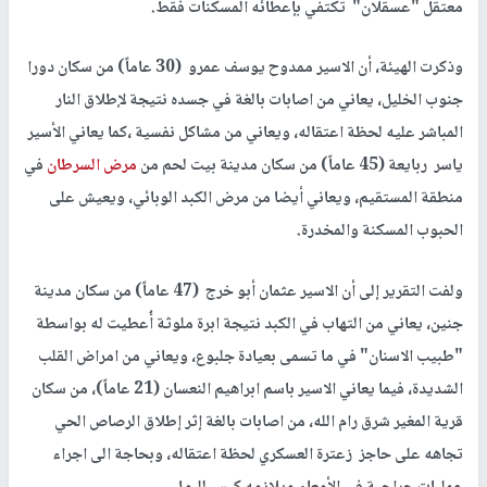
معتقل "عسقلان" تكتفي بإعطائه المسكنات فقط.
وذكرت الهيئة، أن الاسير ممدوح يوسف عمرو (30 عاماً) من سكان دورا
جنوب الخليل، يعاني من اصابات بالغة في جسده نتيجة لإطلاق النار
المباشر عليه لحظة اعتقاله، ويعاني من مشاكل نفسية ،كما يعاني الأسير
ياسر ربايعة (45 عاماً) من سكان مدينة بيت لحم من
مرض السرطان
في
منطقة المستقيم، ويعاني أيضا من مرض الكبد الوبائي، ويعيش على
الحبوب المسكنة والمخدرة.
ولفت التقرير إلى أن الاسير عثمان أبو خرج (47 عاماً) من سكان مدينة
جنين، يعاني من التهاب في الكبد نتيجة ابرة ملوثة أُعطيت له بواسطة
"طبيب الاسنان" في ما تسمى بعيادة جلبوع، ويعاني من امراض القلب
الشديدة، فيما يعاني الاسير باسم ابراهيم النعسان (21 عاماً)، من سكان
قرية المغير شرق رام الله، من اصابات بالغة إثر إطلاق الرصاص الحي
تجاهه على حاجز زعترة العسكري لحظة اعتقاله، وبحاجة الى اجراء