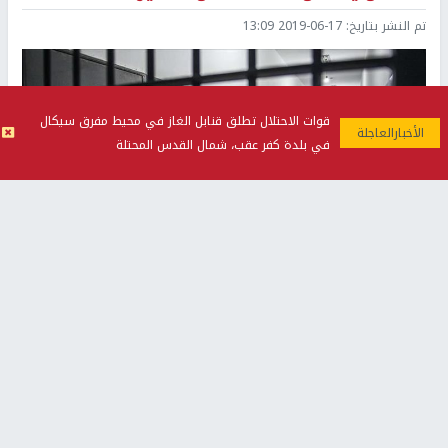
تم النشر بتاريخ:
2019-06-17 13:09
قوات الاحتلال تطلق قنابل الغاز في محيط مفرق سيكال
في بلدة كفر عقب، شمال القدس المحتلة
ارشيفية
نابلس -
النجاح الإخباري -
قالت هيئة شؤون الأسرى والمحررين، إن إدارة
مصلحة سجون الاحتلال الإسرائيلية خصصت حافلات صغيرة لنقل
الأسيرات الفلسطينيات من السجن الى المحاكم العسكرية أو السجون