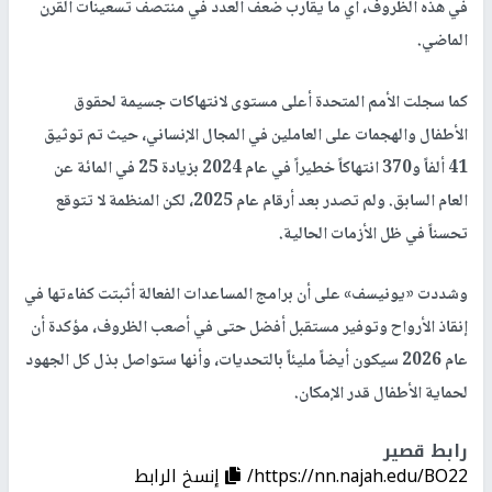
في هذه الظروف، أي ما يقارب ضعف العدد في منتصف تسعينات القرن
الماضي.
كما سجلت الأمم المتحدة أعلى مستوى لانتهاكات جسيمة لحقوق
الأطفال والهجمات على العاملين في المجال الإنساني، حيث تم توثيق
41 ألفاً و370 انتهاكاً خطيراً في عام 2024 بزيادة 25 في المائة عن
العام السابق. ولم تصدر بعد أرقام عام 2025، لكن المنظمة لا تتوقع
تحسناً في ظل الأزمات الحالية.
وشددت «يونيسف» على أن برامج المساعدات الفعالة أثبتت كفاءتها في
إنقاذ الأرواح وتوفير مستقبل أفضل حتى في أصعب الظروف، مؤكدة أن
عام 2026 سيكون أيضاً مليئاً بالتحديات، وأنها ستواصل بذل كل الجهود
لحماية الأطفال قدر الإمكان.
رابط قصير
https://nn.najah.edu/BO22/
إنسخ الرابط