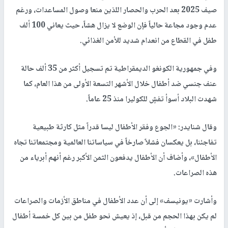
صيف 2025 بعد الحرب والحصار اللذين منعا وصول المساعدات، ورغم
عدم وجود مجاعة حالياً فإن الوضع لا يزال هشاً، حيث يعاني 100 ألف
طفل في القطاع من انعدام شديد للأمن الغذائي.
وفي جمهورية الكونغو الديمقراطية تم تسجيل أكثر من 35 ألف حالة
عنف جنسي ضد أطفال خلال الأشهر التسعة الأولى من هذا العام، كما
شهدت البلاد أسوأ تفشٍ للكوليرا منذ 25 عاماً.
وقال شنايدر: «الجوع وفقر الأطفال ليسا قدراً مثل كارثة طبيعية
تفاجئنا، بل يعكسان فشلاً صارخاً في سياساتنا العالمية ومجتمعاتنا تجاه
الأطفال»، وأضاف أن الأطفال يدفعون الثمن الأكبر رغم أنهم أبرياء من
هذه الصراعات.
وأشارت «يونيسف» إلى أن عدد الأطفال في مناطق الأزمات والصراعات
لم يكن بهذا الحجم من قبل، إذ يعيش نحو طفل من بين كل خمسة أطفال