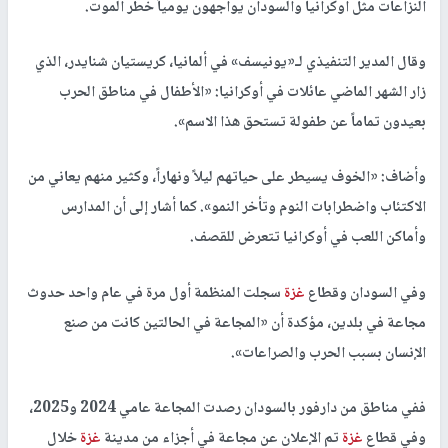
النزاعات مثل أوكرانيا والسودان يواجهون يومياً خطر الموت.
وقال المدير التنفيذي لـ«يونيسف» في ألمانيا، كريستيان شنايدر، الذي
زار الشهر الماضي عائلات في أوكرانيا: «الأطفال في مناطق الحرب
بعيدون تماماً عن طفولة تستحق هذا الاسم».
وأضاف: «الخوف يسيطر على حياتهم ليلاً ونهاراً، وكثير منهم يعاني من
الاكتئاب واضطرابات النوم وتأخر النمو». كما أشار إلى أن المدارس
وأماكن اللعب في أوكرانيا تتعرض للقصف.
وفي السودان وقطاع
غزة
سجلت المنظمة أول مرة في عام واحد حدوث
مجاعة في بلدين، مؤكدة أن «المجاعة في الحالتين كانت من صنع
الإنسان بسبب الحرب والصراعات».
ففي مناطق من دارفور بالسودان رصدت المجاعة عامي 2024 و2025،
وفي قطاع
غزة
تم الإعلان عن مجاعة في أجزاء من مدينة
غزة
خلال