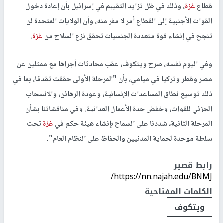
قطاع
غزة
، وذلك في ظل تزايد التقييم في إسرائيل بأن إعادة دخول
القوات الأجنبية إلى القطاع أمر لا مفر منه، وأن الولايات المتحدة لن
تنجح في إنشاء قوة متعددة الجنسيات تحقق نزع السلاح من
غزة
.
وفي اليوم نفسه، صرح ويتكوف، عقب محادثات أجراها مع ممثلين عن
مصر وقطر وتركيا في ميامي، بأن "المرحلة الأولى حققت تقدمًا، بما في
ذلك توسيع نطاق المساعدات الإنسانية، وعودة الرهائن، والانسحاب
الجزئي للقوات، وخفض حدة الأعمال العدائية. وفي مناقشاتنا بشأن
المرحلة الثانية، شددنا على السماح بإنشاء هيئة حكم في
غزة
تحت
سلطة موحدة لحماية المدنيين والحفاظ على النظام العام".
رابط قصير
https://nn.najah.edu/BNMJ/
الكلمات المفتاحية
ويتكوف