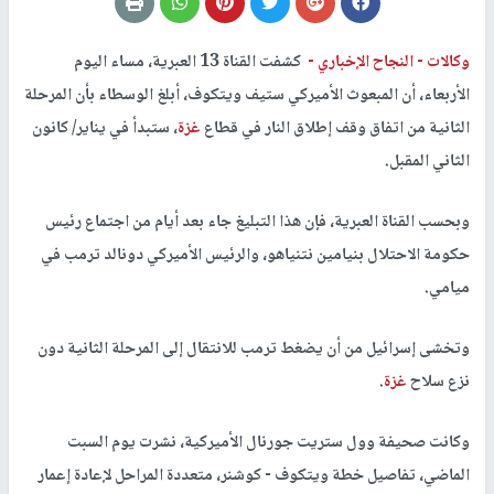
وكالات -
النجاح الإخباري -
كشفت القناة 13 العبرية، مساء اليوم
الأربعاء، أن المبعوث الأميركي ستيف ويتكوف، أبلغ الوسطاء بأن المرحلة
الثانية من اتفاق وقف إطلاق النار في قطاع
غزة
، ستبدأ في يناير/ كانون
الثاني المقبل.
وبحسب القناة العبرية، فإن هذا التبليغ جاء بعد أيام من اجتماع رئيس
حكومة الاحتلال بنيامين نتنياهو، والرئيس الأميركي دونالد ترمب في
ميامي.
وتخشى إسرائيل من أن يضغط ترمب للانتقال إلى المرحلة الثانية دون
نزع سلاح
غزة
.
وكانت صحيفة وول ستريت جورنال الأميركية، نشرت يوم السبت
الماضي، تفاصيل خطة ويتكوف - كوشنر، متعددة المراحل لإعادة إعمار