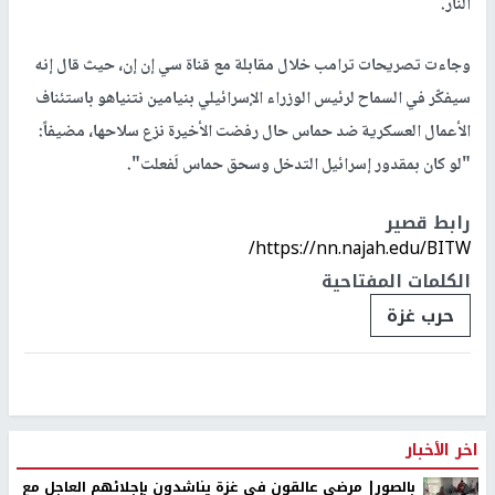
النار.
وجاءت تصريحات ترامب خلال مقابلة مع قناة سي إن إن، حيث قال إنه
سيفكّر في السماح لرئيس الوزراء الإسرائيلي بنيامين نتنياهو باستئناف
الأعمال العسكرية ضد حماس حال رفضت الأخيرة نزع سلاحها، مضيفاً:
"لو كان بمقدور إسرائيل التدخل وسحق حماس لَفعلت".
رابط قصير
https://nn.najah.edu/BITW/
الكلمات المفتاحية
حرب غزة
اخر الأخبار
بالصور| مرضى عالقون في غزة يناشدون بإجلائهم العاجل مع