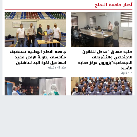
أخبار جامعة النجاح
طلبة مساق "مدخل للقانون
جامعة النجاح الوطنية تستضيف
الاجتماعي والتشريعات
منافسات بطولة الراحل مفيد
الاجتماعية"يزورون مركز حماية
اسماعيل لكرة اليد للناشئين
الأسرة
منذ 48 دقيقة
منذ ثانية
بمشاركة 25 مدرباً.. جامعة النجاح
مركز إعلام النجاح يستضيف وفدًا
تطلق دورة إعداد مدربي كرة
أكاديميًا من جامعة لوليو
القدم المستوى (C)
للتكنولوجيا السويدية
منذ 51 دقيقة
منذ 9 دقيقة