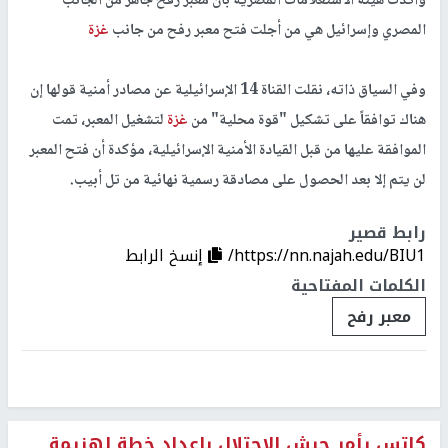
وأكدت هيئة الاستعلامات المصرية بأن معبر رفح جاهز من الجانب
المصري وإسرائيل هي من أجلت فتح معبر رفح من جانب
غزة
وفي السياق ذاته، نقلت القناة 14 الإسرائيلية عن مصادر أمنية قولها إن
هناك توافقاً على تشكيل "قوة محلية" من
غزة
لتشغيل المعبر، تمت
الموافقة عليها من قبل القيادة الأمنية الإسرائيلية، مؤكدة أن فتح المعبر
لن يتم إلا بعد الحصول على مصادقة رسمية نهائية من تل أبيب.
رابط قصير
https://nn.najah.edu/BIU1/
إنسخ الرابط
الكلمات المفتاحية
معبر رفح
كاتس يأمر جيش الاحتلال بإعداد خطة لهزيمة