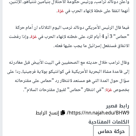
وأعلن دونالد ترامب، ورئيس حكومة الاحتلال بنيامين نتنياهو، الإثنين،
أنهما اتفقا على خطة لإنهاء الحرب في
غزة
.
فيما قال الرئيس الأمريكي دونالد ترمب اليوم الثلاثاء ان أمام حركة
"حماس" 3 أو 4 أيام للرد على خطته لإنهاء الحرب في
غزة
، وإذا رفضت
الاتفاق فستفعل إسرائيل ما يجب عليها فعله.
وقال ترامب خلال حديثه مع الصحفيين في البيت الأبيض قبل مغادرته
إلى قاعدة مشاة البحرية الأمريكية في كوانتيكو بولاية فرجينيا، ردا على
سؤال حول المدة التي هو مستعد لانتظار رد "حماس على مقترحاته
بخصوص
غزة
: "في انتظار "حماس" لقبول مقترحات السلام".
رابط قصير
https://nn.najah.edu/BHW9/
إنسخ الرابط
الكلمات المفتاحية
حركة حماس