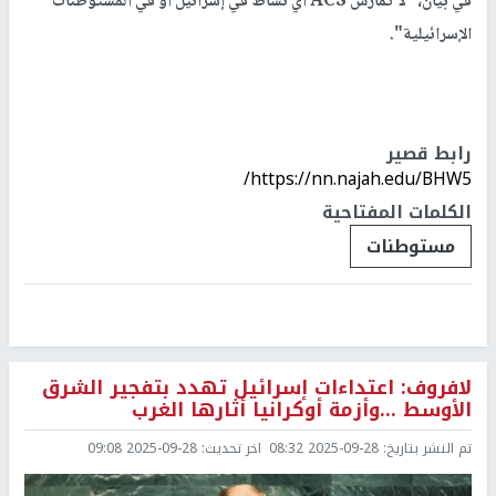
في بيان، "لا تمارس ACS أي نشاط في إسرائيل أو في المستوطنات
الإسرائيلية".
رابط قصير
https://nn.najah.edu/BHW5/
الكلمات المفتاحية
مستوطنات
لافروف: اعتداءات إسرائيل تهدد بتفجير الشرق
الأوسط ...وأزمة أوكرانيا أثارها الغرب
تم النشر بتاريخ:
2025-09-28 08:32
اخر تحديث:
2025-09-28 09:08