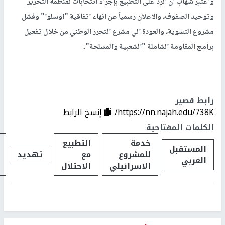
واعتبر شهاب ان الرد على التطبيع بإجراء انتخابات لمنظمة التحرير
وتوحيد الصفوف، والاعلان رسمياً عن انهاء اتفاقية "اوسلوا" وفشل
مشروع التسوية، والعودة الي مشرع التحرر الوطني من خلال تفعيل
برامج المقاومة الشاملة "الشعبية والمسلحة".
رابط قصير
https://nn.najah.edu/738K/
إنسخ الرابط
الكلمات المفتاحية
خدمة
التطبيع
المستقبل
للمشروع
مع
تهديد
العربي
الاسرائيلي
الاحتلال