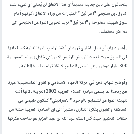
يتحدثون على دين جديد، مضيفاً ان هذا الاتفاق لن يُجني أي شيء لتلك
الدول، بل ستُجني "اسرائيل" المليارات من وراء الاتفاق ،كونهم أمام
سوق شهيته مفتوحة و"اسرائيل" تريد تحويل المواطن الخليجي الى
مواطن مستهلك.
وأشار شهاب أن دول الخليج تريد ان تُنقذ ترامب للمرة الثانية كما فعلتها
في السابق حيث قدمت الرياض للرئيس الامريكي خلال زيارته للسعودية
500 مليار دولار ، وهي تسعى للتطبيع لإنقاذ ترامب للمرة الثانية .
وأوضح شهاب نحن في حركة الجهاد الاسلامي والقوى الفلسطينية عبرنا
عن رفضنا لما يسمى مبادرة السلام العربية 2002 العربية ، لأنها أتت
لتهيئة المواطن للتسليم بالوجود "الاسرائيلي" كمكون طبيعي في
المنطقة والقبول بفكرة التنازل ، مشيراً الى ان المبادرة العربية حلقة من
حلقات التطبيع حيث كان الملك عبد الله بن عبد العزيز هو صاحب فكرتها.