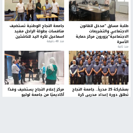
طلبة مساق "مدخل للقانون
جامعة النجاح الوطنية تستضيف
الاجتماعي والتشريعات
منافسات بطولة الراحل مفيد
الاجتماعية"يزورون مركز حماية
اسماعيل لكرة اليد للناشئين
الأسرة
منذ 48 دقيقة
منذ ثانية
بمشاركة 25 مدرباً.. جامعة النجاح
مركز إعلام النجاح يستضيف وفدًا
تطلق دورة إعداد مدربي كرة
أكاديميًا من جامعة لوليو
القدم المستوى (C)
للتكنولوجيا السويدية
منذ 51 دقيقة
منذ 9 دقيقة
تقارير
بالصور| مرضى عالقون في غزة يناشدون بإجلائهم