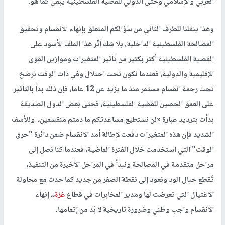
العربي والإسلامي وحتى الدولي للقضية الفلسطينية يبقى كما هو.
وهذا ينقلنا للطرف الثاني من سؤالكم المتعلق بإنهاء الانقسام وتحقيق
المصالحة الفلسطينية الداخلية، بلا شك أثّر هذا الملف الأسود على
القضية الفلسطينية أكثر بكثير من تأثير المتغيرات وموازين القوى
الإقليمية والدولية، فعندما نكون تحت احتلال وفي ذات الوقت نرضخ
تحت رحمة انقسام مستمر منذ ما يزيد عن 12 عاما، فإن ذلك بدأ بالتأثير
على العمق الحصين للقضية الفلسطينية، فحتى بعض الدول الصديقة
بدأت بترديد عبارة «لن نستطيع مساعدتكم ما دمتم منقسمين، وللأسف
الشديد فإن هذه المتغيرات دفعت لإطالة أمد الانقسام ضمن دائرة "حرق
الوقت" التي استخدمت خلال الفترة الماضية، فعندما كنا نصل إلى
مراحل متقدمة في المصالحة ونبدأ في المراحل الأخيرة من التنفيذ،
تُقطع حبال الود ونعود إلى نقطة الصفر من جديد كما حدث مع محاولة
الاغتيال التي تعرضت لها ومدير المخابرات في قطاع
غزة
،، إنهاء
الانقسام واجب وطني وضرورة تاريخية لا بُد من إتمامها.