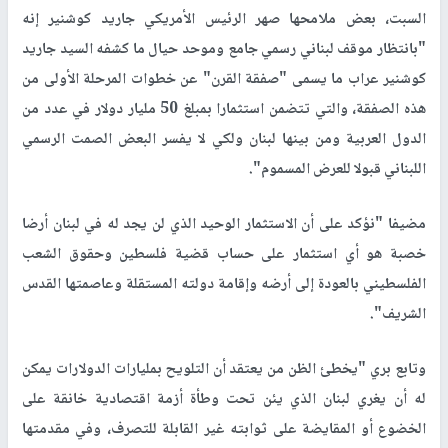
السبت، بعض ملامحها صهر الرئيس الأمريكي جاريد كوشنير إنه
"بانتظار موقف لبناني رسمي جامع وموحد حيال ما كشفه السيد جاريد
كوشنير عراب ما يسمى "صفقة القرن" عن خطوات المرحلة الأولى من
هذه الصفقة، والتي تتضمن استثمارا بمبلغ 50 مليار دوﻻر في عدد من
الدول العربية ومن بينها لبنان ولكي ﻻ يفسر البعض الصمت الرسمي
اللبناني قبوﻻ للعرض المسموم".
مضيفا "نؤكد على أن الاستثمار الوحيد الذي لن يجد له في لبنان أرضا
خصبة هو أي استثمار على حساب قضية فلسطين وحقوق الشعب
الفلسطيني بالعودة إلى أرضه وإقامة دولته المستقلة وعاصمتها القدس
الشريف".
وتابع بري "يخطئ الظن من يعتقد أن التلويح بمليارات الدولارات يمكن
له أن يغري لبنان الذي يئن تحت وطأة أزمة اقتصادية خانقة على
الخضوع أو المقايضة على ثوابته غير القابلة للتصرف، وفي مقدمتها