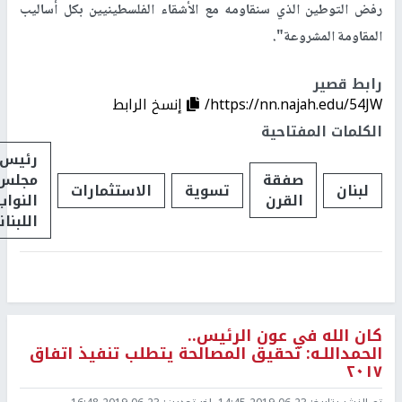
رفض التوطين الذي سنقاومه مع الأشقاء الفلسطينيين بكل أساليب
المقاومة المشروعة".
رابط قصير
https://nn.najah.edu/54JW/
إنسخ الرابط
الكلمات المفتاحية
رئيس
صفقة
مجلس
لبنان
تسوية
الاستثمارات
القرن
النواب
اللبنا
كان الله في عون الرئيس..
الحمداللـه: تحقيق المصالحة يتطلب تنفيذ اتفاق
٢٠١٧