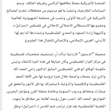
المتحدة الأمريكية ممثلة بطاقمها الرئاسي وفريقه المكلف برسم
السياسات الخارجية، وتنفيذ ما هو مرسوم من مخططات تخدم المصالح
الأمريكية في الدرجة الأولى، وتصب في مصلحة الصهيونية العالمية
ومشروعها الاستيطاني الاحتلالي الإحلالي في فلسطين «إسرائيل»،
وثانيهما إرادة الصمود والتحدي الفلسطينية وامتدادها الداعم لها:
الأردني، العربي، الإسلامي، والإنساني لإفشال هذا المشروع.
صحيفة "الدستور" الاردنية ارتأت أن تستضيف شخصيات فلسطينية
في مركز القرار الفلسطيني وكان خيارها في هذه المرة الالتقاء برئيس
حكومة الوفاق الوطني الفلسطيني السابق الدكتور رامي الحمد الله
والذي ترك بصمات واضحة خلال فترة ترؤسه لها على كافة الصعد
الفلسطينية والإقليمية والدولية، لاستشراف بواطن الأمور والتعمق في
مسارات ومخاطر ودروب التسوية وخاصة صفقة القرن ومؤتمر البحرين،
الحوارمع الحمد الله انصب حول رؤيته العامة عن مخاطر ما يتهدد
القضية الفلسطينية بعد قرار ترامب ضم القدس لـ «إسرائيل» ونقل