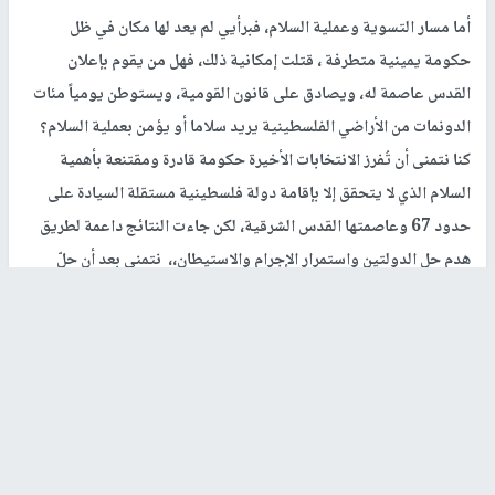
أما مسار التسوية وعملية السلام، فبرأيي لم يعد لها مكان في ظل
حكومة يمينية متطرفة ، قتلت إمكانية ذلك، فهل من يقوم بإعلان
القدس عاصمة له، ويصادق على قانون القومية، ويستوطن يومياً مئات
الدونمات من الأراضي الفلسطينية يريد سلاما أو يؤمن بعملية السلام؟
كنا نتمنى أن تُفرز الانتخابات الأخيرة حكومة قادرة ومقتنعة بأهمية
السلام الذي لا يتحقق إلا بإقامة دولة فلسطينية مستقلة السيادة على
حدود 67 وعاصمتها القدس الشرقية، لكن جاءت النتائج داعمة لطريق
هدم حل الدولتين واستمرار الإجرام والاستيطان،، نتمنى بعد أن حلّ
الكنيست الإسرائيلي نفسه أن تُفرز الانتخابات القادمة حكومة تؤمن
بالسلام وتؤمن بحل الدولتين بل وتسعى لتطبيق قرارات الشرعية
الدولية والاتفاقات ذات الصلة والموقعة.
ما هي
الخيار
ات برأيكم أمام قيادة منظمة التحرير الفلسطينية للخروج
من مأزق الوضع السياسي؟