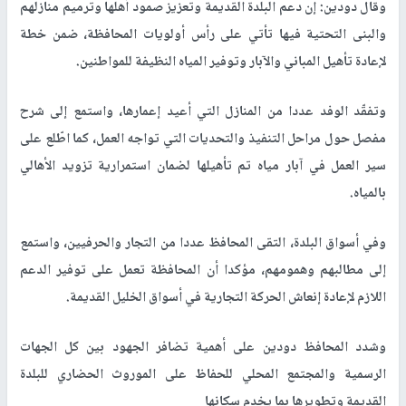
وقال دودين: إن دعم البلدة القديمة وتعزيز صمود أهلها وترميم منازلهم
والبنى التحتية فيها تأتي على رأس أولويات المحافظة، ضمن خطة
لإعادة تأهيل المباني والآبار وتوفير المياه النظيفة للمواطنين.
وتفقّد الوفد عددا من المنازل التي أعيد إعمارها، واستمع إلى شرح
مفصل حول مراحل التنفيذ والتحديات التي تواجه العمل، كما اطّلع على
سير العمل في آبار مياه تم تأهيلها لضمان استمرارية تزويد الأهالي
بالمياه.
وفي أسواق البلدة، التقى المحافظ عددا من التجار والحرفيين، واستمع
إلى مطالبهم وهمومهم، مؤكدا أن المحافظة تعمل على توفير الدعم
اللازم لإعادة إنعاش الحركة التجارية في أسواق الخليل القديمة
.
وشدد المحافظ دودين على أهمية تضافر الجهود بين كل الجهات
الرسمية والمجتمع المحلي للحفاظ على الموروث الحضاري للبلدة
القديمة وتطويرها بما يخدم سكانها