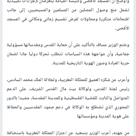
وأوضح أن المسجد الأقصى وكنيسة القيامة يتعرضان لإجراءات تقييدية
تشمل منع وصول المصلين من المسلمين والمسيحيين، إلى جانب
اقتحامات متكررة ومحاولات لفرض تقسيم زماني ومكاني في المسجد
الأقصى
.
وختم الوزير عساف بالتأكيد على أن حماية القدس ومقدساتها مسؤولية
جماعية، وأن مواجهة هذه السياسات تتطلب تحركا دوليا جادا لضمان
حرية العبادة وصون الهوية التاريخية للمدينة
.
وأعرب عن شكره العميق للمملكة المغربية، ولجلالة الملك محمد السادس،
رئيس لجنة القدس، ولوكالة بيت مال القدس الشريف، على الدعم
المتواصل والثابت للقضية الفلسطينية وللمدينة المقدسة، مشيدا بالدور
المحوري الذي تضطلع به الوكالة في دعم صمود المقدسيين والحفاظ
على هوية المدينة ومؤسساتها
من جهته، أعرب الوزير بنسعيد عن اعتزاز المملكة المغربية باستضافة