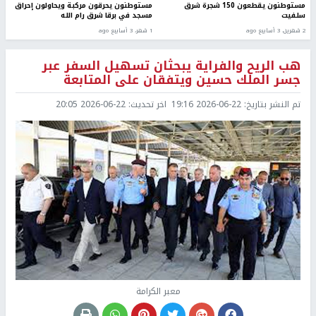
مستوطنون يقطعون 150 شجرة شرق
مستوطنون يحرقون مركبة ويحاولون إحراق
سلفيت
مسجد في برقا شرق رام الله
2 شهرين، 3 أسابيع ago
1 شهر، 3 أسابيع ago
هب الريح والفراية يبحثان تسهيل السفر عبر
جسر الملك حسين ويتفقان على المتابعة
تم النشر بتاريخ:
2026-06-22 19:16
اخر تحديث:
2026-06-22 20:05
معبر الكرامة