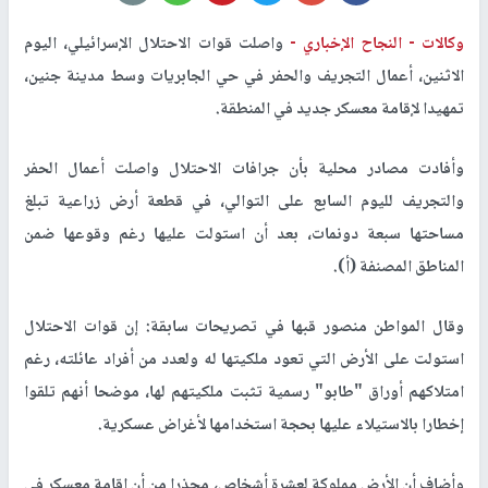
وكالات -
النجاح الإخباري -
واصلت قوات الاحتلال الإسرائيلي، اليوم
الاثنين، أعمال التجريف والحفر في حي الجابريات وسط مدينة جنين،
تمهيدا لإقامة معسكر جديد في المنطقة
.
وأفادت مصادر محلية بأن جرافات الاحتلال واصلت أعمال الحفر
والتجريف لليوم السابع على التوالي، في قطعة أرض زراعية تبلغ
مساحتها سبعة دونمات، بعد أن استولت عليها رغم وقوعها ضمن
المناطق المصنفة (أ)
.
وقال المواطن منصور قبها في تصريحات سابقة: إن قوات الاحتلال
استولت على الأرض التي تعود ملكيتها له ولعدد من أفراد عائلته، رغم
امتلاكهم أوراق "طابو" رسمية تثبت ملكيتهم لها، موضحا أنهم تلقوا
إخطارا بالاستيلاء عليها بحجة استخدامها لأغراض عسكرية
.
وأضاف أن الأرض مملوكة لعشرة أشخاص، محذرا من أن إقامة معسكر في