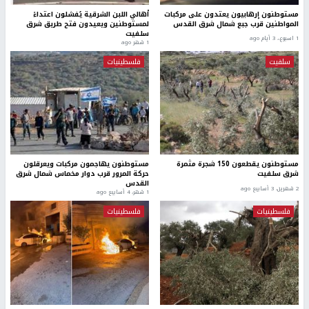
مستوطنون إرهابيون يعتدون على مركبات
أهالي اللبن الشرقية يُفشلون اعتداءً
المواطنين قرب جبع شمال شرق القدس
لمستوطنين ويعيدون فتح طريق شرق
سلفيت
1 اسبوع.، 3 أيام ago
1 شهر ago
سلفيت
فلسطينيات
مستوطنون يقطعون 150 شجرة مثمرة
مستوطنون يهاجمون مركبات ويعرقلون
شرق سلفيت
حركة المرور قرب دوار مخماس شمال شرق
القدس
2 شهرين، 3 أسابيع ago
1 شهر، 4 أسابيع ago
فلسطينيات
فلسطينيات