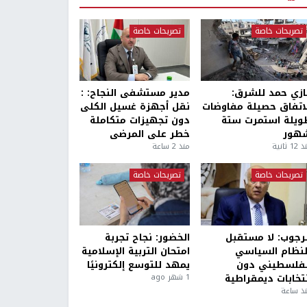
تصريحات خاصة
تصريحات خاصة
ازي حمد للشرق:
مدير مستشفى النجاح: :
لاتفاق حصيلة مفاوضات
نقل أجهزة غسيل الكلى
ويلة استمرت ستة
دون تجهيزات متكاملة
هور
خطر على المرضى
1 ثانية
منذ 2 ساعة
تصريحات خاصة
تصريحات خاصة
لرجوب: لا مستقبل
الخضور: نجاح تجربة
لنظام السياسي
امتحان التربية الإسلامية
لفلسطيني دون
يمهد للتوسع إلكترونيًا
نتخابات ديمقراطية
1 شهر ago
ذ ساعة