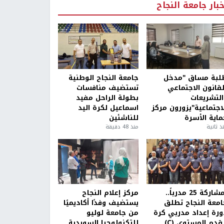
خبار جامعة النجاح
لبة مساق "مدخل
جامعة النجاح الوطنية
لقانون الاجتماعي
تستضيف منافسات
التشريعات
بطولة الراحل مفيد
لاجتماعية"يزورون مركز
اسماعيل لكرة اليد
ماية الأسرة
للناشئين
ذ ثانية
منذ 48 دقيقة
بمشاركة 25 مدرباً..
مركز إعلام النجاح
امعة النجاح تطلق
يستضيف وفدًا أكاديميًا
ورة إعداد مدربي كرة
من جامعة لوليو
قدم المستوى (C)
للتكنولوجيا السويدية