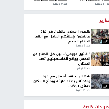
5 دقيقة
منذ 9 دقيقة
قارير
بالصور| مرضى عالقون في غزة
يناشدون بإجلائهم العاجل مع انهيار
النظام الصحي
قارير
منذ 3 دقيقة
" قانون درومي".. بين حق الدفاع عن
النفس وواقع الفلسطينيين تحت
الاحتلال
قارير
منذ 8 ثواني
شهداء بينهم أطفال في غزة..
والاحتلال يصعّد غاراته ويمنح السكان
دقائق للإخلاء
قارير
منذ 11 ثانية
صريحات خاصة