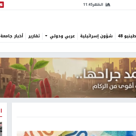
الظهر
11:45
البث
نيو 48
شؤون إسرائيلية
عربي ودولي
تقارير
أخبار جامعة 
ا