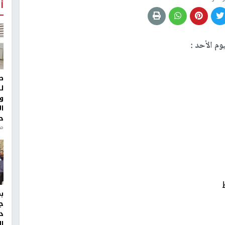
أ
م الأحد :
ط
ل
و
ا
ح
من
ج
د
ال