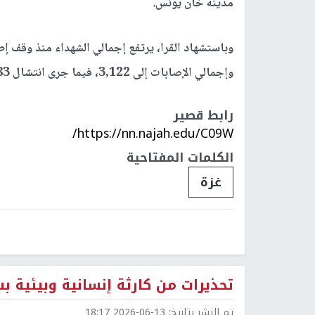
مدينة خان يونس.
وإجمالي الإصابات إلى 3,122، فيما جرى انتشال 783 جثمانا.
رابط قصير
https://nn.najah.edu/C09W/
الكلمات المفتاحية
غزة
تحذيرات من كارثة إنسانية وبيئية 
تم النشر بتاريخ:
2026-06-13 18:17