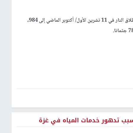
وباستشهاد القرا، يرتفع إجمالي الشهداء منذ وقف إطلاق النار في 11 تشرين الأول/ أكتوبر الماضي إلى 984،
بسبب تدهور خدمات المياه في غزة