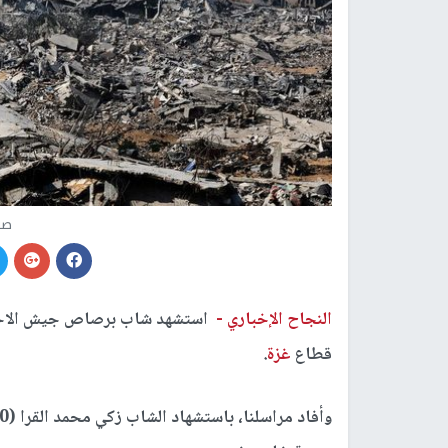
صو
النجاح الإخباري -
استشهد شاب برصاص جيش الاحتلا
قطاع
غزة
.