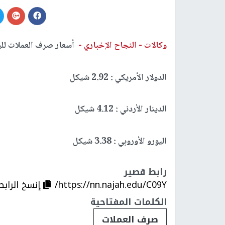
وكالات -
النجاح الإخباري -
أسعار صرف العملات لليو
الدولار الأمريكي : 2.92 شيكل
الدينار الأردني : 4.12 شيكل
اليورو الأوروبي : 3.38 شيكل
رابط قصير
https://nn.najah.edu/C09Y/
إنسخ الرابط
الكلمات المفتاحية
صرف العملات