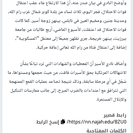
وأوضح النادي في بيان صدر عنه، أنّ هذا الارتفاع جاء عقب اعتقال
قوات الاحتلال، فجر اليوم، ثلاث نساء من بلدة كوبر شمال غرب رام الله،
ومدينة جنين، ومخيم العين في نابلس، بينهن زوجة أسير. كما كانت
قوات الاحتلال قد اعتقلت، الأسبوع الماضي، أربع طالبات من جامعة
بيرزيت، بينهن خريجة، جرى نقلهن جميعًا إلى معتقل "المسكوبية"،
إضافة إلى اعتقال فتاة من رام الله تعاني إعاقة حركية.
وأضاف نادي الأسير أنّ المعطيات والشهادات التي ترد تباعًا بشأن
الانتهاكات المرتكبة بحق الأسيرات فاقت، من حيث حجمها ومستواها، ما
سُجّل في أي مرحلة سابقة، وذلك نتيجة تصاعد عمليات القمع الممنهجة
التي تترافق مع اعتداءات بالضرب المبرح، إلى جانب ممارسات التنكيل
والإذلال المستمرة.
رابط قصير
https://nn.najah.edu/BZU0/
إنسخ الرابط
الكلمات المفتاحية