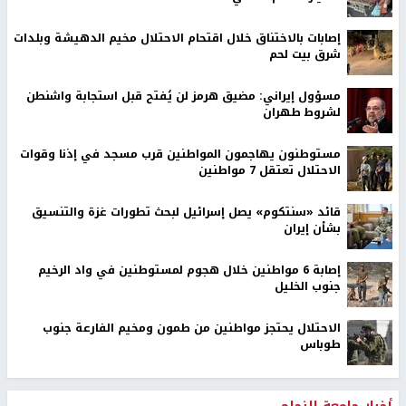
إصابات بالاختناق خلال اقتحام الاحتلال مخيم الدهيشة وبلدات
شرق بيت لحم
مسؤول إيراني: مضيق هرمز لن يُفتح قبل استجابة واشنطن
لشروط طهران
مستوطنون يهاجمون المواطنين قرب مسجد في إذنا وقوات
الاحتلال تعتقل 7 مواطنين
قائد «سنتكوم» يصل إسرائيل لبحث تطورات غزة والتنسيق
بشأن إيران
إصابة 6 مواطنين خلال هجوم لمستوطنين في واد الرخيم
جنوب الخليل
الاحتلال يحتجز مواطنين من طمون ومخيم الفارعة جنوب
طوباس
أخبار جامعة النجاح