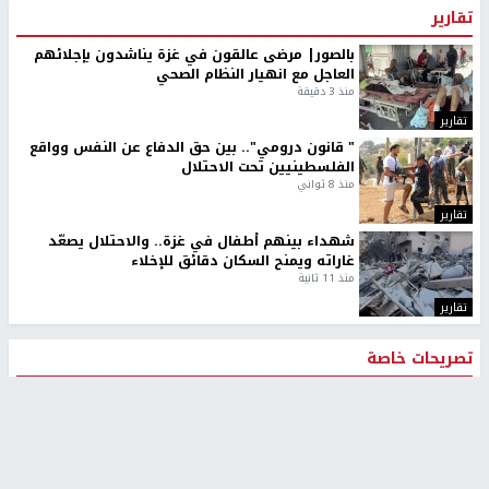
تقارير
بالصور| مرضى عالقون في غزة يناشدون بإجلائهم
العاجل مع انهيار النظام الصحي
منذ 3 دقيقة
تقارير
" قانون درومي".. بين حق الدفاع عن النفس وواقع
الفلسطينيين تحت الاحتلال
منذ 8 ثواني
تقارير
شهداء بينهم أطفال في غزة.. والاحتلال يصعّد
غاراته ويمنح السكان دقائق للإخلاء
منذ 11 ثانية
تقارير
تصريحات خاصة
تصريحات خاصة
تصريحات خاصة