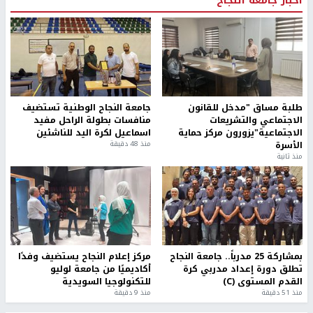
طلبة مساق "مدخل للقانون
جامعة النجاح الوطنية تستضيف
الاجتماعي والتشريعات
منافسات بطولة الراحل مفيد
الاجتماعية"يزورون مركز حماية
اسماعيل لكرة اليد للناشئين
الأسرة
منذ 48 دقيقة
منذ ثانية
بمشاركة 25 مدرباً.. جامعة النجاح
مركز إعلام النجاح يستضيف وفدًا
تطلق دورة إعداد مدربي كرة
أكاديميًا من جامعة لوليو
القدم المستوى (C)
للتكنولوجيا السويدية
منذ 51 دقيقة
منذ 9 دقيقة