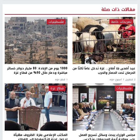
مقالات ذات صلة
تصريحات خاصة
فلسطينيات
عيد أضحى بلا أضاحٍ… غزة تدخل عاماً ثالثاً من
1000 يوم من الإبادة: 80 مليار دولار خسائر
الحرمان تحت الحصار والحرب
مباشرة ودمار طال 90% من قطاع غزة
2 شهرين، 1 اسبوع. ago
1 شهر ago
فلسطينيات
قطاع غزة
مجلس الوزراء يبحث وسائل تسريع العمل
المكتب الإعلامي بغزة: الظروف مهيأة
على معالجة أزمة المحروقات وتكدس
لدخول لجنة التكنوقراط إلى القطاع