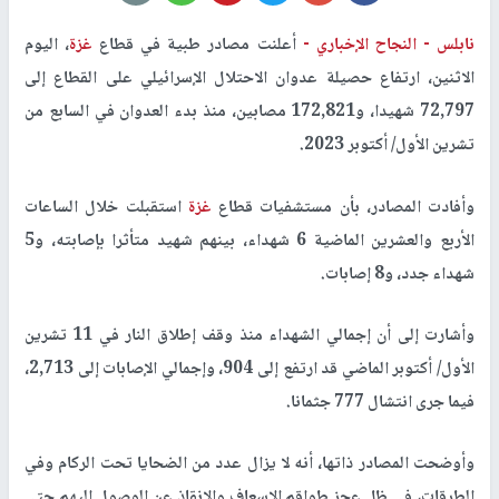
نابلس -
النجاح الإخباري -
أعلنت مصادر طبية في قطاع
غزة
، اليوم
الاثنين، ارتفاع حصيلة عدوان الاحتلال الإسرائيلي على القطاع إلى
72,797 شهيدا، و172,821 مصابين، منذ بدء العدوان في السابع من
تشرين الأول/ أكتوبر 2023.
وأفادت المصادر، بأن مستشفيات قطاع
غزة
استقبلت خلال الساعات
الأربع والعشرين الماضية 6 شهداء، بينهم شهيد متأثرا بإصابته، و5
شهداء جدد، و8 إصابات.
وأشارت إلى أن إجمالي الشهداء منذ وقف إطلاق النار في 11 تشرين
الأول/ أكتوبر الماضي قد ارتفع إلى 904، وإجمالي الإصابات إلى 2,713،
فيما جرى انتشال 777 جثمانا.
وأوضحت المصادر ذاتها، أنه لا يزال عدد من الضحايا تحت الركام وفي
الطرقات، في ظل عجز طواقم الإسعاف والإنقاذ عن الوصول إليهم حتى