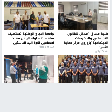
طلبة مساق "مدخل للقانون
جامعة النجاح الوطنية تستضيف
الاجتماعي والتشريعات
منافسات بطولة الراحل مفيد
الاجتماعية"يزورون مركز حماية
اسماعيل لكرة اليد للناشئين
الأسرة
منذ 48 دقيقة
منذ 5 ثواني
بمشاركة 25 مدرباً.. جامعة النجاح
مركز إعلام النجاح يستضيف وفدًا
تطلق دورة إعداد مدربي كرة
أكاديميًا من جامعة لوليو
القدم المستوى (C)
للتكنولوجيا السويدية
منذ 51 دقيقة
منذ 10 دقيقة
تقارير