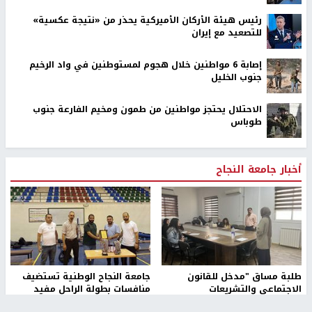
رئيس هيئة الأركان الأميركية يحذر من «نتيجة عكسية»
للتصعيد مع إيران
إصابة 6 مواطنين خلال هجوم لمستوطنين في واد الرخيم
جنوب الخليل
الاحتلال يحتجز مواطنين من طمون ومخيم الفارعة جنوب
طوباس
أخبار جامعة النجاح
طلبة مساق "مدخل للقانون
جامعة النجاح الوطنية تستضيف
الاجتماعي والتشريعات
منافسات بطولة الراحل مفيد
الاجتماعية"يزورون مركز حماية
اسماعيل لكرة اليد للناشئين