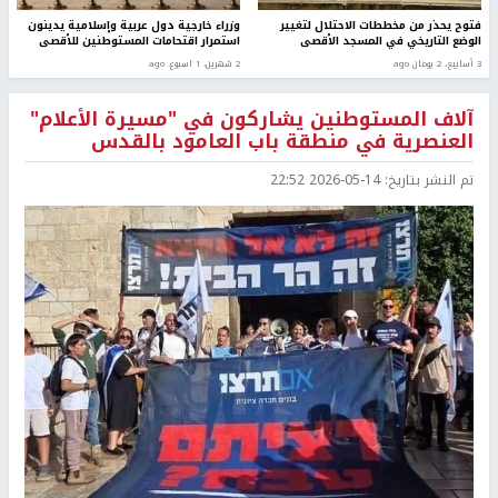
فتوح يحذر من مخططات الاحتلال لتغيير
وزراء خارجية دول عربية وإسلامية يدينون
الوضع التاريخي في المسجد الأقصى
استمرار اقتحامات المستوطنين للأقصى
3 أسابيع، 2 يومان ago
2 شهرين، 1 اسبوع. ago
آلاف المستوطنين يشاركون في "مسيرة الأعلام"
العنصرية في منطقة باب العامود بالقدس
تم النشر بتاريخ:
2026-05-14 22:52