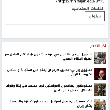
https://nn.najah.edu/BY1S/
الكلمات المفتاحية
سلوان
اخر الأخبار
بالصور| مرضى عالقون في غزة يناشدون بإجلائهم العاجل مع
انهيار النظام الصحي
مسؤول إيراني: مضيق هرمز لن يُفتح قبل استجابة واشنطن
لشروط طهران
مستوطنون يهاجمون المواطنين قرب مسجد في إذنا وقوات
الاحتلال تعتقل 7 مواطنين
قائد «سنتكوم» يصل إسرائيل لبحث تطورات غزة والتنسيق
بشأن إيران