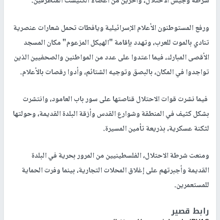
شرطة وجيش الاحتلال، وآخرين من أعضاء الكنيست المتطرفين.
ورفع المستوطنون الأعلام الإسرائيلية ويافطات تحمل شعارات عنصرية
تنادي بالموت للعرب، وتهدد بإقامة "الهيكل المزعوم" مكان المسجد
الأقصى المبارك، فيما اعتدوا على عدد من المواطنين والصحفيين الذين
تواجدوا في المكان، بالبصق وتوجيه الشتائم، وأدوا رقصات بالأعلام.
فيما نشرت قوات الاحتلال قناصتها على سور باب العامود، وانتشرت
بشكل كثيف في المنطقة وشوارع القدس وأزقة البلدة القديمة، وحولتها
لثكنة عسكرية، بذريعة تأمين المسيرة.
ومنعت شرطة الاحتلال، الفلسطينيين من المرور بحرية في البلدة
القديمة وأجبرتهم على إغلاق المحلات التجارية، بينما وفرت الحماية
للمستعمرين.
رابط قصير