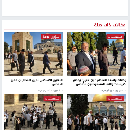
مقالات ذات صلة
فلسطينيات
شؤون عربية
إدانات واسعة لاقتحام " بن غفير" وعضو
التعاون الاسلامي تدين اقتحام بن غفير
كنيست" وآلاف المستوطنين للأقصى
للاقصى
2 أسبوعين، 2 يومان ago
2 شهرين، 3 أسابيع ago
فلسطينيات
فلسطينيات