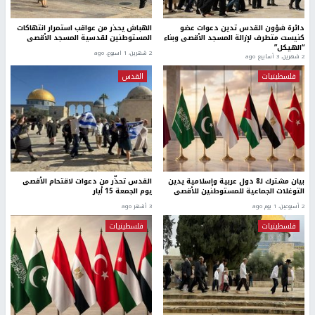
دائرة شؤون القدس تدين دعوات عضو
الهباش يحذر من عواقب استمرار انتهاكات
كنيست متطرف لإزالة المسجد الأقصى وبناء
المستوطنين لقدسية المسجد الأقصى
“الهيكل”
2 شهرين، 1 اسبوع. ago
2 شهرين، 3 أسابيع ago
فلسطينيات
القدس
بيان مشترك لـ8 دول عربية وإسلامية يدين
القدس تحذّر من دعوات لاقتحام الأقصى
التوغلات الجماعية للمستوطنين للأقصى
يوم الجمعة 15 أيار
2 أسبوعين، 1 يوم ago
3 أشهر ago
فلسطينيات
فلسطينيات