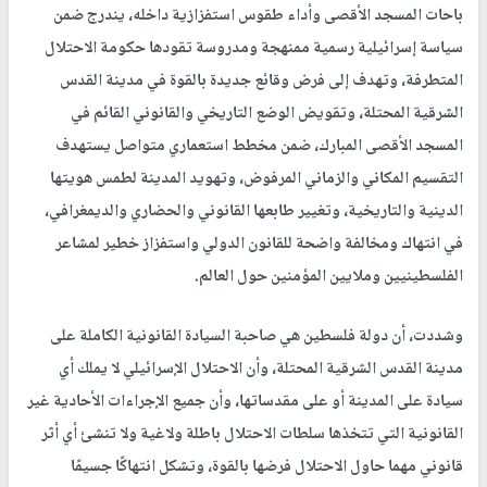
باحات المسجد الأقصى وأداء طقوس استفزازية داخله، يندرج ضمن
سياسة إسرائيلية رسمية ممنهجة ومدروسة تقودها حكومة الاحتلال
المتطرفة، وتهدف إلى فرض وقائع جديدة بالقوة في مدينة القدس
الشرقية المحتلة، وتقويض الوضع التاريخي والقانوني القائم في
المسجد الأقصى المبارك، ضمن مخطط استعماري متواصل يستهدف
التقسيم المكاني والزماني المرفوض، وتهويد المدينة لطمس هويتها
الدينية والتاريخية، وتغيير طابعها القانوني والحضاري والديمغرافي،
في انتهاك ومخالفة واضحة للقانون الدولي واستفزاز خطير لمشاعر
الفلسطينيين وملايين المؤمنين حول العالم.
وشددت، أن دولة فلسطين هي صاحبة السيادة القانونية الكاملة على
مدينة القدس الشرقية المحتلة، وأن الاحتلال الإسرائيلي لا يملك أي
سيادة على المدينة أو على مقدساتها، وأن جميع الإجراءات الأحادية غير
القانونية التي تتخذها سلطات الاحتلال باطلة ولاغية ولا تنشئ أي أثر
قانوني مهما حاول الاحتلال فرضها بالقوة، وتشكل انتهاكًا جسيمًا