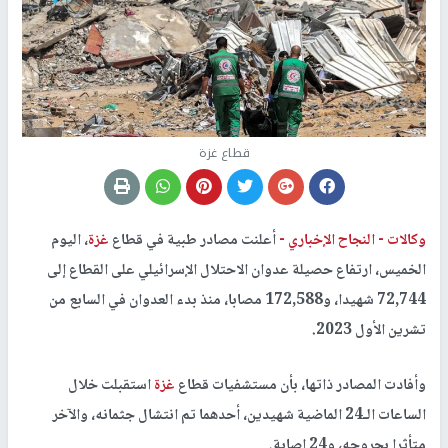
قطاع غزة
وكالات -
النجاح الإخباري -
أعلنت مصادر طبية في قطاع
غزة
، اليوم
الخميس، ارتفاع حصيلة عدوان الاحتلال الإسرائيلي على القطاع إلى
72,744 شهيدا، و172,588 مصابا، منذ بدء العدوان في السابع من
تشرين الأول 2023.
وأفادت المصادر ذاتها، بأن مستشفيات قطاع
غزة
استقبلت خلال
الساعات الـ24 الماضية شهيدين، أحدهما تم انتشال جثمانه، والآخر
متأثرا بجروحه، و24 إصابة.