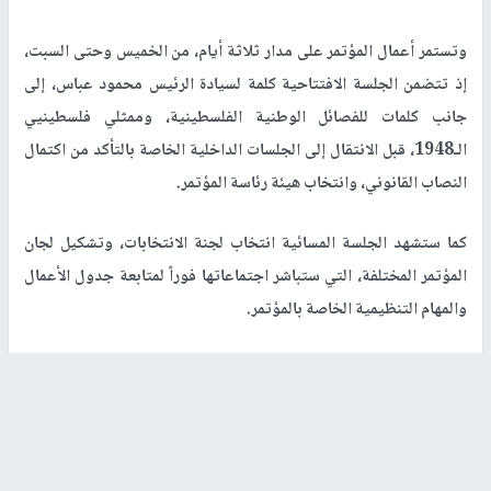
وتستمر أعمال المؤتمر على مدار ثلاثة أيام، من الخميس وحتى السبت،
إذ تتضمن الجلسة الافتتاحية كلمة لسيادة الرئيس محمود عباس، إلى
جانب كلمات للفصائل الوطنية الفلسطينية، وممثلي فلسطينيي
الـ1948، قبل الانتقال إلى الجلسات الداخلية الخاصة بالتأكد من اكتمال
النصاب القانوني، وانتخاب هيئة رئاسة المؤتمر.
كما ستشهد الجلسة المسائية انتخاب لجنة الانتخابات، وتشكيل لجان
المؤتمر المختلفة، التي ستباشر اجتماعاتها فوراً لمتابعة جدول الأعمال
والمهام التنظيمية الخاصة بالمؤتمر.
وسيخصص اليوم الثاني لمناقشة تقارير المفوضيات واللجان المختلفة،
بالتوازي مع فتح باب الترشح لانتخابات اللجنة المركزية والمجلس
الثوري، من الساعة العاشرة صباحاً وحتى الواحدة ظهراً، يعقب ذلك إعلان
القوائم الأولية ثم النهائية للمرشحين.