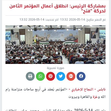
بمشاركة الرئيس: انطلاق أعمال المؤتمر الثامن
لحركة "فتح"
تم النشر بتاريخ:
2026-05-14 13:32
اخر تحديث:
2026-05-14 13:32
صورة تعبيرية
نابلس -
النجاح الإخباري -
-المؤتمر يُعقد في أربع ساحات متزامنة رام
الله و
غزة
والقاهرة وبيروت
رام الله 14-5-2026 وفا- بمشاركة الرئيس محمود عباس، انطلقت