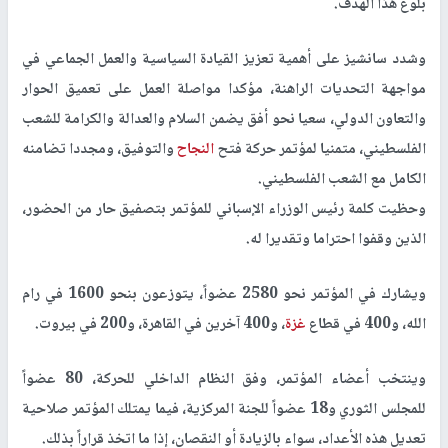
بلوغ هذا الهدف.
وشدد سانشيز على أهمية تعزيز القيادة السياسية والعمل الجماعي في
مواجهة التحديات الراهنة، مؤكدا مواصلة العمل على تعميق الحوار
والتعاون الدولي، سعيا نحو أفق يضمن السلام والعدالة والكرامة للشعب
الفلسطيني، متمنيا لمؤتمر حركة فتح
النجاح
والتوفيق، ومجددا تضامنه
الكامل مع الشعب الفلسطيني.
وحظيت كلمة رئيس الوزراء الإسباني للمؤتمر بتصفيق حار من الحضور،
الذين وقفوا احتراما وتقديرا له.
ويشارك في المؤتمر نحو 2580 عضواً، يتوزعون بنحو 1600 في رام
الله، و400 في قطاع
غزة
، و400 آخرين في القاهرة، و200 في بيروت.
وينتخب أعضاء المؤتمر، وفق النظام الداخلي للحركة، 80 عضواً
للمجلس الثوري و18 عضواً للجنة المركزية، فيما يمتلك المؤتمر صلاحية
تعديل هذه الأعداد، سواء بالزيادة أو النقصان، إذا ما اتخذ قراراً بذلك.