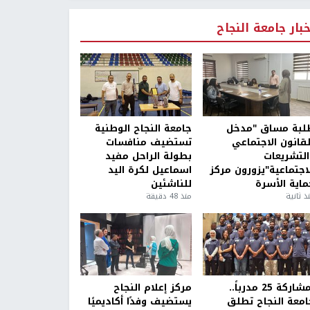
خبار جامعة النجاح
لبة مساق "مدخل
جامعة النجاح الوطنية
لقانون الاجتماعي
تستضيف منافسات
التشريعات
بطولة الراحل مفيد
لاجتماعية"يزورون مركز
اسماعيل لكرة اليد
ماية الأسرة
للناشئين
ذ ثانية
منذ 48 دقيقة
بمشاركة 25 مدرباً..
مركز إعلام النجاح
امعة النجاح تطلق
يستضيف وفدًا أكاديميًا