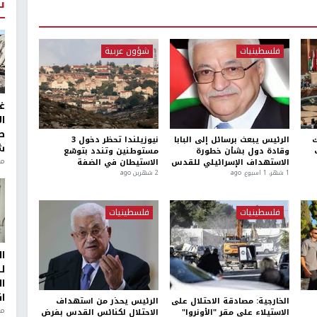
ت
فلسطينيات
شؤون عربية
غ
ا
ط
ك
الرئيس يبعث برسائل إلى البابا
نيوزيلندا تحظر دخول 3
ش
وقادة دول بشأن خطورة
مستوطنين وتندد بتوسّع
منذ 2
الاستهداف الإسرائيلي للقدس
الاستيطان في الضفة
1 شهر، 1 اسبوع. ago
2 شهرين ago
فلسطينيات
فلسطينيات
ا
ل
ا
ا
الخارجية: مصادقة الاحتلال على
الرئيس يحذر من استهداف
من
الاستيلاء على مقر "الأونروا"
الاحتلال لكنائس القدس بفرض