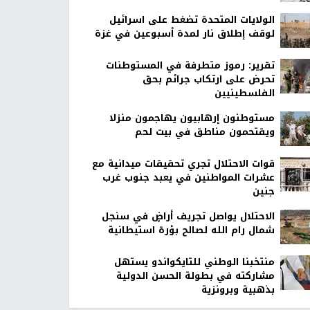
الولايات المتحدة تضغط على اسرائيل
لوقف إطلاق نار لمدة أسبوعين في غزة
تقرير: رموز متطرفة في المستوطنات
تحرض على ارتكاب جرائم بحق
الفلسطينيين
مستوطنون إرهابيون يهاجمون منزلا
ويقتحمون مناطق في بيت لحم
قوات الاحتلال تجري تحقيقات ميدانية مع
عشرات المواطنين في يعبد جنوب غرب
جنين
الاحتلال يواصل تجريف أراضٍ في سنجل
شمال رام الله لصالح بؤرة استيطانية
منتخبنا الوطني للتايكواندو يستهل
مشاركته في بطولة الحسن الدولية
بذهبية وبرونزية