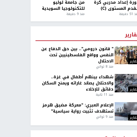
ورة إعداد مدربي كرة
من جامعة لوليو
قدم المستوى (C)
للتكنولوجيا السويدية
5 دقيقة
منذ 9 دقيقة
قارير
" قانون درومي".. بين حق الدفاع عن
النفس وواقع الفلسطينيين تحت
الاحتلال
قارير
منذ 8 ثواني
شهداء بينهم أطفال في غزة..
والاحتلال يصعّد غاراته ويمنح السكان
دقائق للإخلاء
قارير
منذ 11 ثانية
الإعلام العبري: "معركة مضيق هرمز
تستهدف تثبيت رواية سياسية"
منذ 9 ثواني
قارير