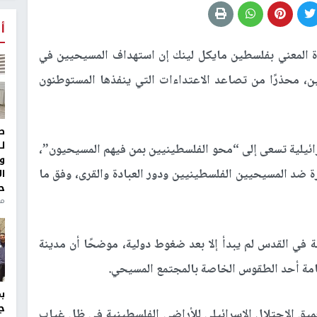
أ
حدة المعني بفلسطين مايكل لينك إن استهداف المسيحيين في
ن، محذرًا من تصاعد الاعتداءات التي ينفذها المستوطنون
ط
ل
ئيلية تسعى إلى “محو الفلسطينيين بمن فيهم المسيحيون”،
و
ة ضد المسيحيين الفلسطينيين ودور العبادة والقرى، وفق ما
ا
ح
من
ة في القدس لم يبدأ إلا بعد ضغوط دولية، موضحًا أن مدينة
امة أحد الطقوس الخاصة بالمجتمع المسيحي.
ج
ميق الاحتلال الإسرائيلي للأراضي الفلسطينية في ظل غياب