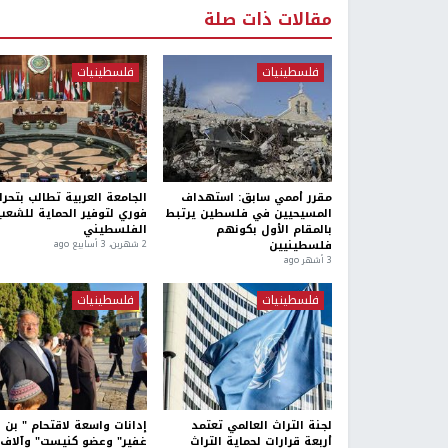
مقالات ذات صلة
فلسطينيات
فلسطينيات
مقرر أممي سابق: استهداف
الجامعة العربية تطالب بتحر
المسيحيين في فلسطين يرتبط
فوري لتوفير الحماية للشعب
بالمقام الأول بكونهم
الفلسطيني
فلسطينيين
2 شهرين، 3 أسابيع ago
3 أشهر ago
فلسطينيات
فلسطينيات
لجنة التراث العالمي تعتمد
إدانات واسعة لاقتحام " بن
أربعة قرارات لحماية التراث
غفير" وعضو كنيست" وآلاف