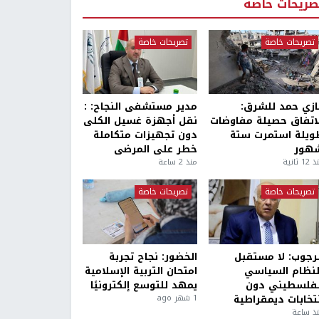
صريحات خاصة
تصريحات خاصة
تصريحات خاصة
ازي حمد للشرق:
مدير مستشفى النجاح: :
لاتفاق حصيلة مفاوضات
نقل أجهزة غسيل الكلى
ويلة استمرت ستة
دون تجهيزات متكاملة
هور
خطر على المرضى
1 ثانية
منذ 2 ساعة
تصريحات خاصة
تصريحات خاصة
لرجوب: لا مستقبل
الخضور: نجاح تجربة
لنظام السياسي
امتحان التربية الإسلامية
لفلسطيني دون
يمهد للتوسع إلكترونيًا
نتخابات ديمقراطية
1 شهر ago
ذ ساعة