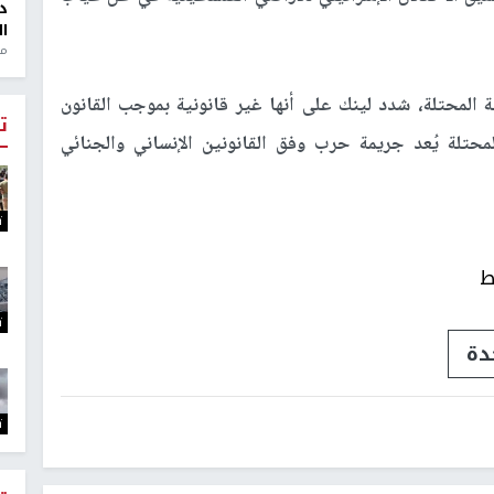
د
ال
منذ 1
 المحتلة، شدد لينك على أنها غير قانونية بموجب القانون
ت
لمحتلة يُعد جريمة حرب وفق القانونين الإنساني والجنائي
ت
ط
ت
دة
ت