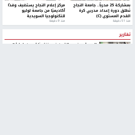
بمشاركة 25 مدرباً.. جامعة النجاح
مركز إعلام النجاح يستضيف وفدًا
تطلق دورة إعداد مدربي كرة
أكاديميًا من جامعة لوليو
القدم المستوى (C)
للتكنولوجيا السويدية
منذ 51 دقيقة
منذ 9 دقيقة
تقارير
بالصور| مرضى عالقون في غزة يناشدون بإجلائهم
العاجل مع انهيار النظام الصحي
منذ 3 دقيقة
تقارير
" قانون درومي".. بين حق الدفاع عن النفس وواقع
الفلسطينيين تحت الاحتلال
منذ 8 ثواني
تقارير
شهداء بينهم أطفال في غزة.. والاحتلال يصعّد
غاراته ويمنح السكان دقائق للإخلاء
منذ 11 ثانية
تقارير
تصريحات خاصة