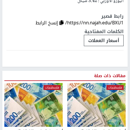
اليورو الأوربي : 3.42 شيكل
رابط قصير
https://nn.najah.edu/BXU1/
إنسخ الرابط
الكلمات المفتاحية
أسعار العملات
مقالات ذات صلة
فلسطينيات
فلسطينيات