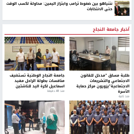
نتنياهو بين ضغوط ترامب وابتزاز اليمين: محاولة لكسب الوقت
حتى الانتخابات
أخبار جامعة النجاح
طلبة مساق "مدخل للقانون
جامعة النجاح الوطنية تستضيف
الاجتماعي والتشريعات
منافسات بطولة الراحل مفيد
الاجتماعية"يزورون مركز حماية
اسماعيل لكرة اليد للناشئين
الأسرة
منذ 48 دقيقة
منذ ثانية