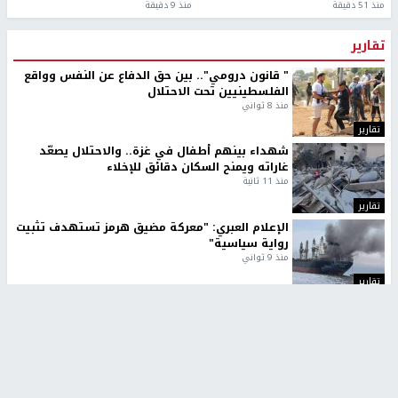
منذ 51 دقيقة
منذ 9 دقيقة
تقارير
" قانون درومي".. بين حق الدفاع عن النفس وواقع
الفلسطينيين تحت الاحتلال
منذ 8 ثواني
تقارير
شهداء بينهم أطفال في غزة.. والاحتلال يصعّد
غاراته ويمنح السكان دقائق للإخلاء
منذ 11 ثانية
تقارير
الإعلام العبري: "معركة مضيق هرمز تستهدف تثبيت
رواية سياسية"
منذ 9 ثواني
تقارير
تصريحات خاصة
تصريحات خاصة
تصريحات خاصة