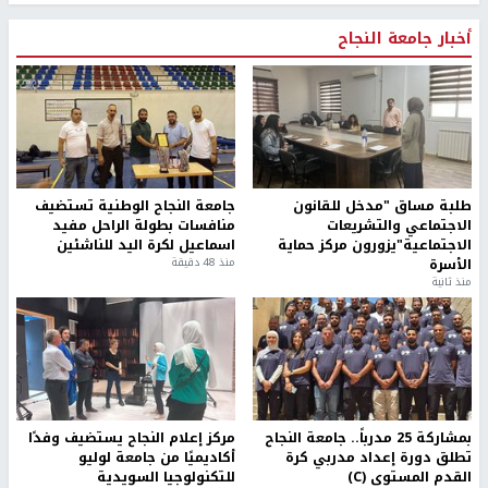
أخبار جامعة النجاح
طلبة مساق "مدخل للقانون
جامعة النجاح الوطنية تستضيف
الاجتماعي والتشريعات
منافسات بطولة الراحل مفيد
الاجتماعية"يزورون مركز حماية
اسماعيل لكرة اليد للناشئين
الأسرة
منذ 48 دقيقة
منذ ثانية
بمشاركة 25 مدرباً.. جامعة النجاح
مركز إعلام النجاح يستضيف وفدًا
تطلق دورة إعداد مدربي كرة
أكاديميًا من جامعة لوليو
القدم المستوى (C)
للتكنولوجيا السويدية