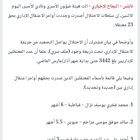
نابلس -
النجاح الإخباري -
الت هيئة شؤون الأسرى ونادي الأسير، اليوم
الاثنين، إن سلطات الاحتلال أصدرت وجددت أوامر الاعتقال الإداري بحق
23 معتقلا.
وأوضحا في بيان مشترك، أن الاحتلال يواصل التصعيد من جريمة
الاعتقال الإداري، تحت ذريعة وجود (ملف سري)، علما أن عدد المعتقلين
الإداريين بلغ 3442 حتى بداية شهر آذار/مارس الماضي.
وفيما يلي قائمة بأسماء المعتقلين الذين صدرت بحقهم أوامر اعتقال
إداري بين (جديدة وتجديد):
1. محمد فخري يوسف نزال – قباطية – 6 أشهر
2. سائد موفق موسى مزاحم – عبوين – 5.5 أشهر
3. أحمد علي عبد النور ميمه – عقبة جبر– 3 أشهر