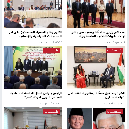
مجدلاني يُجري مباحثات رسمية في بلغاريا
الشيخ يطلع السفراء المعتمدين على آخر
لبحث تطورات القضية الفلسطينية
المستجدات السياسية والإنسانية
3 أسابيع، 3 أيام ago
1 شهر، 2 أسبوعين ago
فلسطينيات
فلسطينيات
الشيخ يستقبل ممثلة جمهورية الهند لدى
الرئيس يترأس أعمال الجلسة الافتتاحية
دولة فلسطين
للمجلس الثوري لحركة "فتح"
1 اسبوع.، 5 أيام ago
1 شهر، 4 أسابيع ago
فلسطينيات
فلسطينيات