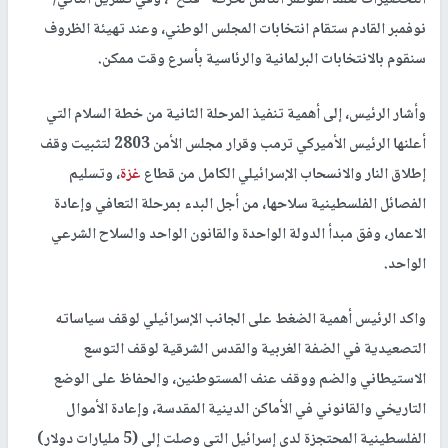
التحضيرات لعقد المؤتمر الثامن لحركة "فتح"، وفي تشرين الثاني/
نوفمبر القادم ستقام انتخابات المجلس الوطني، وعند تهيئة الظروف
سنقوم بالانتخابات البرلمانية والرئاسية بأسرع وقت ممكن.
وأشار الرئيس، إلى أهمية تنفيذ المرحلة الثانية من خطة السلام التي
أعلنها الرئيس الأميركي ترمب وقرار مجلس الأمن 2803 لتثبيت وقف
إطلاق النار والانسحاب الإسرائيلي الكامل من قطاع
غزة
، وتسليم
الفصائل الفلسطينية سلاحها، من أجل البدء بمرحلة التعافي وإعادة
الاعمار، وفق مبدأ الدولة الواحدة والقانون الواحد والسلاح الشرعي
الواحد.
واكد الرئيس أهمية الضغط على الجانب الإسرائيلي لوقف سياساته
التصعيدية في الضفة الغربية والقدس الشرقية لوقف التوسع
الاستيطاني والضم ووقف عنف المستوطنين، والحفاظ على الوضع
التاريخي والقانوني في الأماكن الدينية المقدسة، وإعادة الأموال
الفلسطينية المحتجزة لدى إسرائيل التي وصلت إلى (5 مليارات دولار)