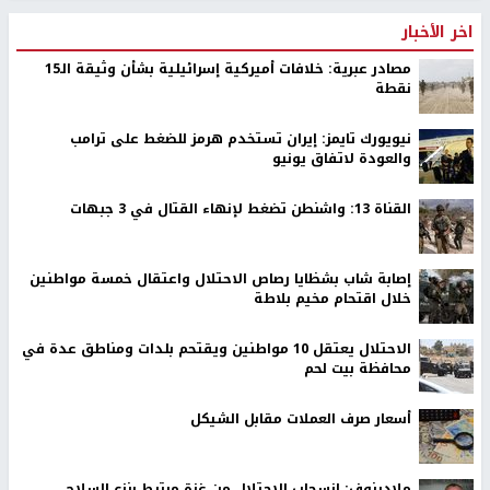
اخر الأخبار
مصادر عبرية: خلافات أميركية إسرائيلية بشأن وثيقة الـ15
نقطة
نيويورك تايمز: إيران تستخدم هرمز للضغط على ترامب
والعودة لاتفاق يونيو
القناة 13: واشنطن تضغط لإنهاء القتال في 3 جبهات
إصابة شاب بشظايا رصاص الاحتلال واعتقال خمسة مواطنين
خلال اقتحام مخيم بلاطة
الاحتلال يعتقل 10 مواطنين ويقتحم بلدات ومناطق عدة في
محافظة بيت لحم
أسعار صرف العملات مقابل الشيكل
ملادينوف: انسحاب الاحتلال من غزة مرتبط بنزع السلاح