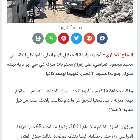
صورة أرشيفية
النجاح الإخباري -
أجبرت بلدية الاحتلال الإسرائيلي، المواطن المقدسي
محمد محمود العباسي، على إفراغ محتويات منزله في حي أبو تايه ببلدة
سلوان جنوب المسجد الأقصى، تمهيدا لهدمه ذاتيا.
وقالت محافظة القدس، اليوم الخميس، إن المواطن العباسي سيقوم
بهدم منزله ذاتيا، تجنبا لفرض غرامات وتكاليف باهظة عليه من قبل
بلدية الاحتلال.
ويؤوي المنزل القائم منذ عام 2011، وتبلغ مساحته 65 مترا مربعا،
العباسي وزوجته وطفليه، فيما ينتظر مولوده الثالث خلال الفترة