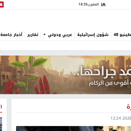
المغرب
18:35
البث
نيو 48
شؤون إسرائيلية
عربي ودولي
تقارير
أخبار جامعة 
ة
ا
2026-0