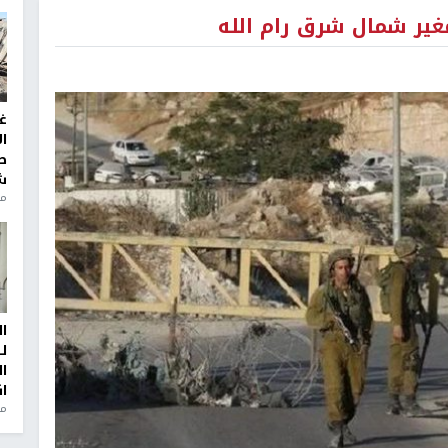
مغير شمال شرق رام الله
غ
ا
ط
ش
منذ 2
ا
ل
ا
ا
من