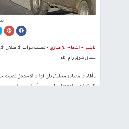
صو
نابلس -
النجاح الإخباري -
نصبت قوات الاحتلال الإس
شمال شرق رام الله.
وأفادت مصادر محلية، بأن قوات الاحتلال نصبت حاج
المركبات، وفتشتها، ما تسبب بأزمة مرورية.
وبحسب تقرير صادر عن هيئة مقاومة الجدار والاستيط
الفلسطينية أكثر من 916، بينها 243 بوابة، نُصبت بعد 7 تشرين الأول عام 2023.