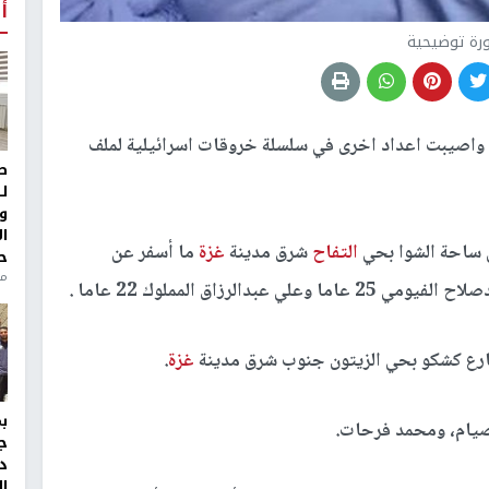
أ
رة توضيحية
اصيبت اعداد اخرى في سلسلة خروقات اسرائيلية لملف
ط
ل
و
ا
 ساحة الشوا بحي
التفاح
شرق مدينة
غزة
ما أسفر عن
ح
من
لرزاق المملوك 22 عاما .
ارع كشكو بحي الزيتون جنوب شرق مدينة
غزة
.
 صيام، ومحمد فرحات.
ج
د
ال