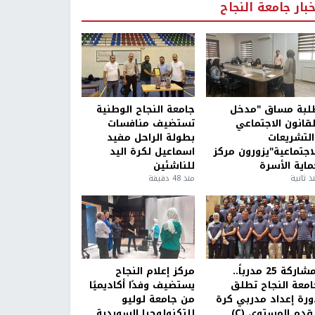
خبار جامعة النجاح
لبة مساق "مدخل
جامعة النجاح الوطنية
لقانون الاجتماعي
تستضيف منافسات
التشريعات
بطولة الراحل مفيد
لاجتماعية"يزورون مركز
اسماعيل لكرة اليد
ماية الأسرة
للناشئين
ذ ثانية
منذ 48 دقيقة
بمشاركة 25 مدرباً..
مركز إعلام النجاح
امعة النجاح تطلق
يستضيف وفدًا أكاديميًا
ورة إعداد مدربي كرة
من جامعة لوليو
قدم المستوى (C)
للتكنولوجيا السويدية