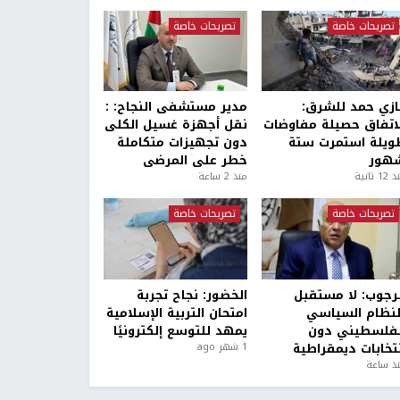
تصريحات خاصة
تصريحات خاصة
ازي حمد للشرق:
مدير مستشفى النجاح: :
لاتفاق حصيلة مفاوضات
نقل أجهزة غسيل الكلى
ويلة استمرت ستة
دون تجهيزات متكاملة
هور
خطر على المرضى
1 ثانية
منذ 2 ساعة
تصريحات خاصة
تصريحات خاصة
لرجوب: لا مستقبل
الخضور: نجاح تجربة
لنظام السياسي
امتحان التربية الإسلامية
لفلسطيني دون
يمهد للتوسع إلكترونيًا
نتخابات ديمقراطية
1 شهر ago
ذ ساعة