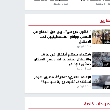
5 دقيقة
منذ 9 دقيقة
قارير
" قانون درومي".. بين حق الدفاع عن
النفس وواقع الفلسطينيين تحت
الاحتلال
قارير
منذ 8 ثواني
شهداء بينهم أطفال في غزة..
والاحتلال يصعّد غاراته ويمنح السكان
دقائق للإخلاء
قارير
منذ 11 ثانية
الإعلام العبري: "معركة مضيق هرمز
تستهدف تثبيت رواية سياسية"
منذ 9 ثواني
قارير
صريحات خاصة