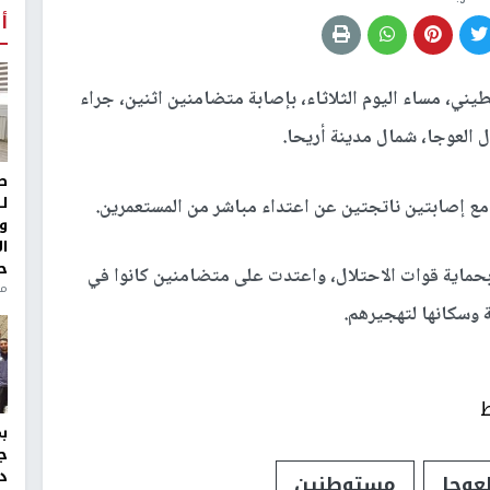
أ
طيني، مساء اليوم الثلاثاء، بإصابة متضامنين اثنين، جراء
 العوجا، شمال مدينة أريحا.
ط
ل
مع إصابتين ناتجتين عن اعتداء مباشر من المستعمرين.
و
ا
ح
حماية قوات الاحتلال، واعتدت على متضامنين كانوا في
من
 وسكانها لتهجيرهم.
ط
ج
د
عوجا
مستوطنين