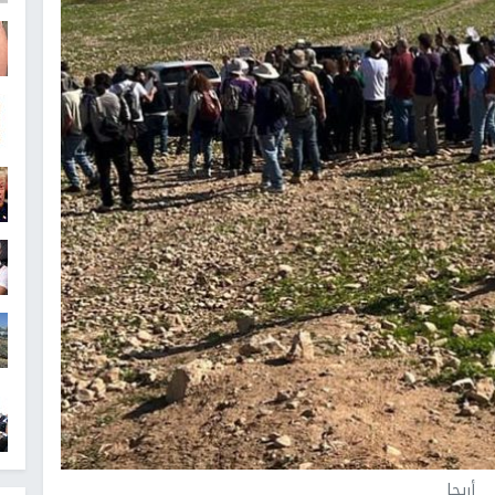
أريحا