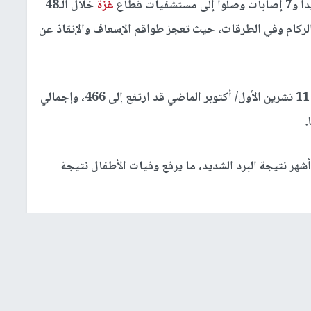
ت قطاع
غزة
خلال الـ48
الركام وفي الطرقات، حيث تعجز طواقم الإسعاف والإنقاذ عن
وبينت، أن إجمالي الشهداء منذ وقف إطلاق النار في 11 تشرين الأول/ أكتوبر الماضي قد ارتفع إلى 466، وإجمالي
علنت وفاة الطفلة شذى أبو جراد رضيعة عمرها 6 أشهر نتيجة البرد الشديد، ما يرفع وفيات الأطفال نتيجة