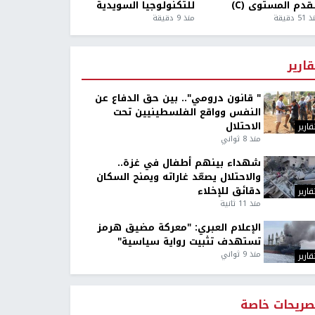
قدم المستوى (C)
للتكنولوجيا السويدية
5 دقيقة
منذ 9 دقيقة
قارير
" قانون درومي".. بين حق الدفاع عن
النفس وواقع الفلسطينيين تحت
الاحتلال
قارير
منذ 8 ثواني
شهداء بينهم أطفال في غزة..
والاحتلال يصعّد غاراته ويمنح السكان
دقائق للإخلاء
قارير
منذ 11 ثانية
الإعلام العبري: "معركة مضيق هرمز
تستهدف تثبيت رواية سياسية"
منذ 9 ثواني
قارير
صريحات خاصة