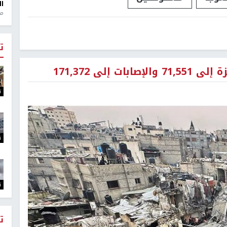
ال
منذ 1
ت
إلى 171,372
ت
ت
ت
ت