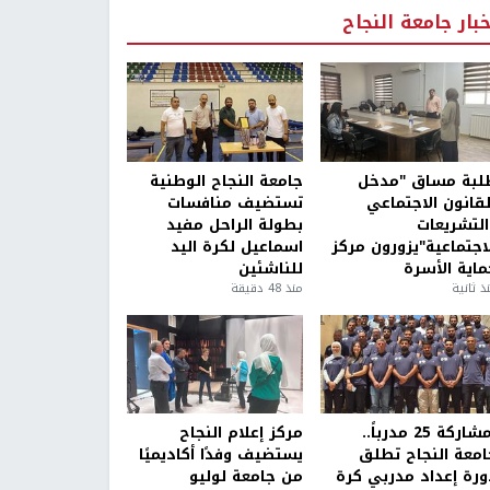
خبار جامعة النجاح
لبة مساق "مدخل
جامعة النجاح الوطنية
لقانون الاجتماعي
تستضيف منافسات
التشريعات
بطولة الراحل مفيد
لاجتماعية"يزورون مركز
اسماعيل لكرة اليد
ماية الأسرة
للناشئين
ذ ثانية
منذ 48 دقيقة
بمشاركة 25 مدرباً..
مركز إعلام النجاح
امعة النجاح تطلق
يستضيف وفدًا أكاديميًا
ورة إعداد مدربي كرة
من جامعة لوليو