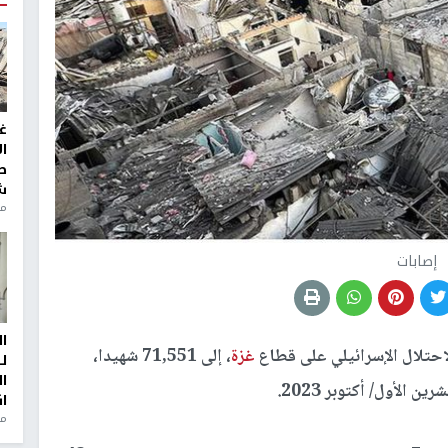
غ
ا
ط
ش
منذ 2
إصابات
ا
حتلال الإسرائيلي على قطاع
غزة
، إلى 71,551 شهيدا،
ل
ا
ا
من