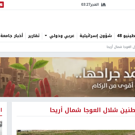
الفجر
03:27
البث
نيو 48
شؤون إسرائيلية
عربي ودولي
تقارير
أخبار جامعة 
العوجا شمال أريحا
نين شلال العوجا شمال أريحا
ا