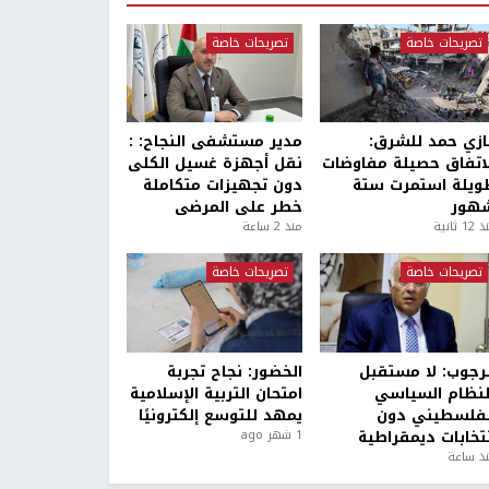
تصريحات خاصة
تصريحات خاصة
ازي حمد للشرق:
مدير مستشفى النجاح: :
لاتفاق حصيلة مفاوضات
نقل أجهزة غسيل الكلى
ويلة استمرت ستة
دون تجهيزات متكاملة
هور
خطر على المرضى
1 ثانية
منذ 2 ساعة
تصريحات خاصة
تصريحات خاصة
لرجوب: لا مستقبل
الخضور: نجاح تجربة
لنظام السياسي
امتحان التربية الإسلامية
لفلسطيني دون
يمهد للتوسع إلكترونيًا
نتخابات ديمقراطية
1 شهر ago
ذ ساعة