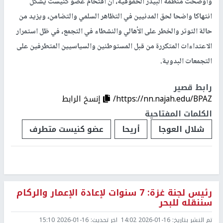
وأوضحت منظمة البيدر الحقوقية، أن اقتحام عضو كنيست يشكل
انتهاكا واضحا لحق المدنيين في التظاهر السلمي والتضامن، ويزيد من
حالة التوتر والخطر على الأهالي والنشطاء في التجمع، في ظل استمرار
الاعتداءات المتكررة من قبل المستوطنين والسياسيين المتطرفين على
التجمعات البدوية.
رابط قصير
https://nn.najah.edu/BPAZ/
إنسخ الرابط
الكلمات المفتاحية
شلال العوجا
أريحا
عضو كنيست متطرف
رئيس لجنة غزة: 7 سنوات لإعادة الإعمار والركام
سننقله للبحر
تم النشر بتاريخ:
2026-01-16 14:02
اخر تحديث:
2026-01-16 15:10