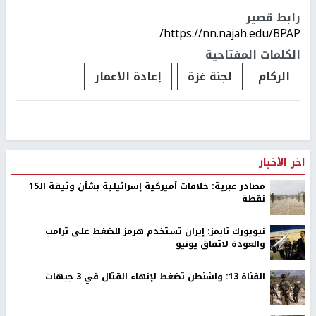
رابط قصير
https://nn.najah.edu/BPAP/
الكلمات المفتاحية
الركام
لجنة غزة
إعادة الأعمار
اخر الأخبار
مصادر عبرية: خلافات أميركية إسرائيلية بشأن وثيقة الـ15
نقطة
نيويورك تايمز: إيران تستخدم هرمز للضغط على ترامب
والعودة لاتفاق يونيو
القناة 13: واشنطن تضغط لإنهاء القتال في 3 جبهات