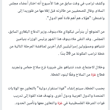
وكشف ترامب في وقت سابق من هذا الأسبوع أنه اختار أعضاء مجلس
السلام. وقال للصحفيين من طائرته قبل إقلاعها من فلوريدا إلى
واشنطن: "هؤلاء هم أهم قادة أهم الدول".
من المتوقع أن يترأس نيكولاي ملادينوف، وزير الدفاع البلغاري السابق،
المجلس . وقد التقى ملادينوف هذا الشهر برئيس الوزراء بنيامين
نتنياهو ومسؤولين إسرائيليين كبار آخرين لمناقشة المرحلة التالية من
خطة ترامب المكونة من 20 بندًا .
وخلال الاجتماع، شدد نتنياهو على ضرورة نزع سلاح حماس وتجريد
قطاع
غزة
من السلاح وفقًا لبنود الخطة.
بحسب الخطة، سيتم إنشاء "قوة استقرار دولية" بالتعاون مع الولايات
المتحدة والدول العربية ودول أخرى. وتهدف هذه القوة إلى تدريب
قوات الشرطة الفلسطينية في
غزة
والتعاون معها وتأمين الحدود.