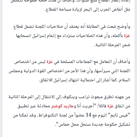
إعادة إعمار القطاع سبع سنوات. وأضاف أن هناك خطة طموحة تتضمن
نقل أنقاض الحرب إلى البحر لزيادة مساحة القطاع.
وأوضح شعث في المقابلة أنه يعتقد أن صلاحيات اللجنة تشمل قطاع
غزة
بأكمله، وأن هذه الصلاحيات ستزداد مع إتمام إسرائيل انسحابها
ضمن المرحلة الثانية.
وأضاف أن التعامل مع الجماعات المسلحة في
غزة
ليس من اختصاص
اللجنة التي سيرأسها، وأن هذا الأمر من اختصاص القوة الدولية ومجلس
السلام. كما أشار إلى احتمالية انتهاك إسرائيل للاتفاق.
من جهته تطرق مبعوث ترامب ويتكوف إلى الانتقال إلى المرحلة الثانية
من اتفاق
غزة
قائلاً: "أجريت أنا و
جاريد كوشنر
محادثة عبر تطبيق
"فيس تايم" اليوم مع 14 عضواً من لجنة التكنوقراط. وقد تمكنا من
تشكيل حكومة جديدة ستحل محل حماس".