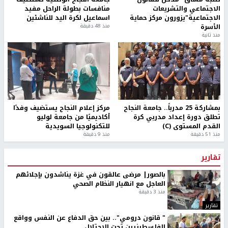
الاجتماعي والتشريعات
منافسات بطولة الراحل مفيد
الاجتماعية"يزورون مركز حماية
اسماعيل لكرة اليد للناشئين
الأسرة
منذ 48 دقيقة
منذ ثانية
بمشاركة 25 مدرباً.. جامعة النجاح
مركز إعلام النجاح يستضيف وفدًا
تطلق دورة إعداد مدربي كرة
أكاديميًا من جامعة لوليو
القدم المستوى (C)
للتكنولوجيا السويدية
منذ 51 دقيقة
منذ 9 دقيقة
تقارير
بالصور| مرضى عالقون في غزة يناشدون بإجلائهم
العاجل مع انهيار النظام الصحي
منذ 3 دقيقة
تقارير
" قانون درومي".. بين حق الدفاع عن النفس وواقع
الفلسطينيين تحت الاحتلال