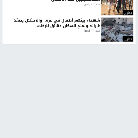
منذ 8 ثواني
تقارير
شهداء بينهم أطفال في غزة.. والاحتلال يصعّد
غاراته ويمنح السكان دقائق للإخلاء
منذ 11 ثانية
تقارير
تصريحات خاصة
تصريحات خاصة
تصريحات خاصة
غازي حمد للشرق: الاتفاق حصيلة
مدير مستشفى النجاح: : نقل
مفاوضات طويلة استمرت ستة
أجهزة غسيل الكلى دون تجهيزات
شهور
متكاملة خطر على المرضى
منذ 12 ثانية
منذ 2 ساعة
تصريحات خاصة
تصريحات خاصة