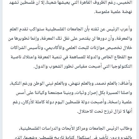
الخميس، رغم الظروف القاهرة التي يعيشها شعبنا، إلا ان فلسطين تشهد
نهضة علمية ملموسة.
وأعرب الرئيس عن ثقته بأن الجامعات الفلسطينية ستواكب تقدم العلم
والمعرفة، وأن دورها لن يقتصر على نقل تلك المعرفة، وإنما تطويرها من
خلال تخصيص موازنات للبحث العلمي والأكاديمي، وتأسيس الشراكات
مع القطاع الخاص والدولة للمساهمة في تنمية المعرفة وامتلاك ناصية
التكنولوجيا التي أصبحت مقياس تطور الشعوب والدول.
وأضاف: بالعلم نصمد، وبالعلم ننهض، وبالعلم نبني الوطن ورغم النكبة،
واصلنا المسيرة بكل إصرار وثبات، وبنينا مجتمعنا وكياننا على أسس
علمية راسخة، وأصبحت دولة فلسطين اليوم دولة كاملة الأركان، رغم
أنها لا تزال ترزح تحت الاحتلال.
وطالب الرئيس الجامعات ومراكز الأبحاث والدراسات الفلسطينية،
بالشروع دون تأخير في استكمال كتابة تاريخ فلسطين وشعبها، الذي