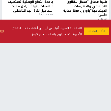
طلبة مساق "مدخل للقانون
جامعة النجاح الوطنية تستضيف
الاجتماعي والتشريعات
منافسات بطولة الراحل مفيد
الاجتماعية"يزورون مركز حماية
اسماعيل لكرة اليد للناشئين
الأسرة
منذ 48 دقيقة
منذ ثانية
القناة 15 العبرية: أنباء عن أن إيران أطلقت خلال الدقائق
الأخيرة عدة صواريخ باتجاه مضيق هرمز.
بمشاركة 25 مدرباً.. جامعة النجاح
مركز إعلام النجاح يستضيف وفدًا
تطلق دورة إعداد مدربي كرة
أكاديميًا من جامعة لوليو
القدم المستوى (C)
للتكنولوجيا السويدية
منذ 51 دقيقة
منذ 9 دقيقة
تقارير
" قانون درومي".. بين حق الدفاع عن النفس وواقع
الفلسطينيين تحت الاحتلال
منذ 8 ثواني
تقارير
شهداء بينهم أطفال في غزة.. والاحتلال يصعّد