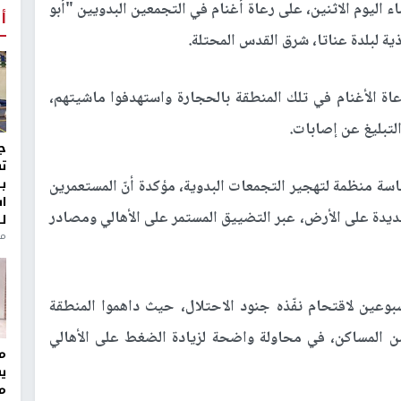
اليوم الاثنين، على رعاة أغنام في التجمعين البدويين "أبو
أ
ة لبلدة عناتا، شرق القدس المحتلة.
 الأغنام في تلك المنطقة بالحجارة واستهدفوا ماشيتهم،
التبليغ عن إصابات
.
ج
ت
ب
سة منظمة لتهجير التجمعات البدوية، مؤكدة أنّ المستعمرين
ا
يدة على الأرض، عبر التضييق المستمر على الأهالي ومصادر
ل
منذ 8
سبوعين لاقتحام نفّذه جنود الاحتلال، حيث داهموا المنطقة
 المساكن، في محاولة واضحة لزيادة الضغط على الأهالي
مر
ي
م