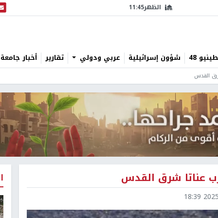
الظهر
11:45
البث
نيو 48
شؤون إسرائيلية
عربي ودولي
تقارير
أخبار جامعة 
رق القدس
ب عناتا شرق القدس
ا
2025-1