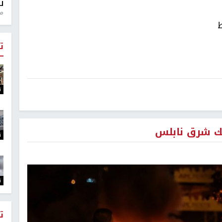
ل
منذ 0
ط
ت
ت
يك شرق نابلس
ت
ت
ت