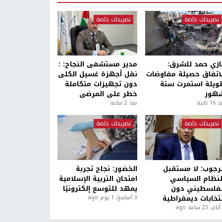
تصريحات خاصة
تصريحات خاصة
ازي حمد للشرق:
مدير مستشفى النجاح: :
لاتفاق حصيلة مفاوضات
نقل أجهزة غسيل الكلى
ويلة استمرت ستة
دون تجهيزات متكاملة
هور
خطر على المرضى
1 ثانية
منذ 2 ساعة
تصريحات خاصة
تصريحات خاصة
لرجوب: لا مستقبل
الخضور: نجاح تجربة
لنظام السياسي
امتحان التربية الإسلامية
لفلسطيني دون
يمهد للتوسع إلكترونيًا
نتخابات ديمقراطية
3 أسابيع، 1 يوم ago