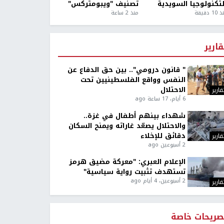
لتكنولوجيا السويدية
تصنيف "ويبومتركس"
1 دقيقة
منذ 2 ساعة
قارير
" قانون درومي".. بين حق الدفاع عن
النفس وواقع الفلسطينيين تحت
الاحتلال
قارير
6 أيام، 17 ساعة ago
شهداء بينهم أطفال في غزة..
والاحتلال يصعّد غاراته ويمنح السكان
دقائق للإخلاء
قارير
2 أسبوعين ago
الإعلام العبري: "معركة مضيق هرمز
تستهدف تثبيت رواية سياسية"
2 أسبوعين، 4 أيام ago
قارير
صريحات خاصة