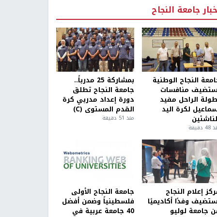
خبار جامعة النجاح
امعة النجاح الوطنية
بمشاركة 25 مدرباً..
ستضيف منافسات
جامعة النجاح تطلق
طولة الراحل مفيد
دورة إعداد مدربي كرة
سماعيل لكرة اليد
القدم المستوى (C)
لناشئين
منذ 51 دقيقة
4 دقيقة
كز إعلام النجاح
جامعة النجاح الأولى
ستضيف وفدًا أكاديميًا
فلسطينياً وضمن أفضل
ن جامعة لوليو
40 جامعة عربية في