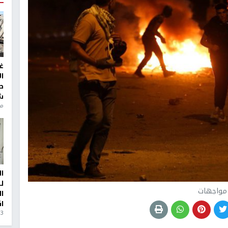
غ
ا
ط
ش
منذ 6
ا
ل
مواجهات
ا
ا
3 أيام، 23 ساعة ago