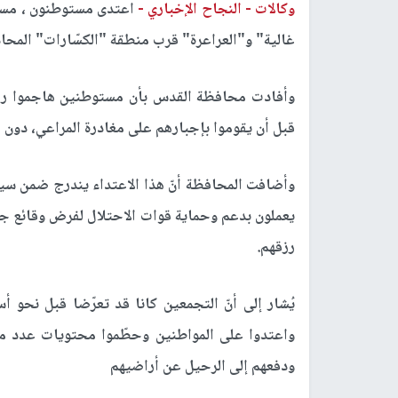
وكالات -
النجاح الإخباري -
اعتدى مستوطنون ، مساء 
غالية" و"العراعرة" قرب منطقة "الكسّارات" المحاذي
وأفادت محافظة القدس بأن مستوطنين هاجموا رعاة
قبل أن يقوموا بإجبارهم على مغادرة المراعي، دون 
وأضافت المحافظة أنّ هذا الاعتداء يندرج ضمن سيا
يعملون بدعم وحماية قوات الاحتلال لفرض وقائع جد
رزقهم
.
يُشار إلى أنّ التجمعين كانا قد تعرّضا قبل نحو أ
واعتدوا على المواطنين وحطّموا محتويات عدد من
ودفعهم إلى الرحيل عن أراضيهم