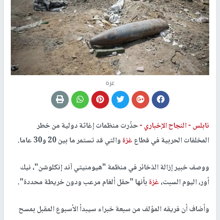
غزة
نابلس -
النجاح الإخباري -
حذّرت منظمات إغاثة دولية من خطر
المخلفات الحربية في قطاع
غزة
والتي قد تستمر ما بين 20 و30 عاما.
ووصف خبير إزالة الذخائر في منظمة "هيومنيتي آند إنكلوشن"، نيك
أور، اليوم السبت،
غزة
بأنها "حقل ألغام مرعب ودون خريطة محددة".
وأضاف أن فريقه المؤلف من سبعة خبراء سيبدأ الأسبوع المقبل بمسح