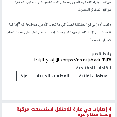
مواقع البنية التحتية الحيوية، مثل المستشفيات والمخابز، لتحديد
مواقع الذخائر الخطرة.
ولفت أور إلى أن المشكلة تمتدّ الى ما تحت الأرض، موضحا أنه "إذا كنا
نتحدث عن إزالة كاملة، فهذا لن يحدث أبدا، سنظل نعثر على هذه الذخائر
لأجيال قادمة".
رابط قصير
https://nn.najah.edu/BJF8/
إنسخ الرابط
الكلمات المفتاحية
منظمات اغاثية
المخلفات الحربية
غزة
4 إصابات في غارة للاحتلال استهدفت مركبة
وسط قطاع غزة