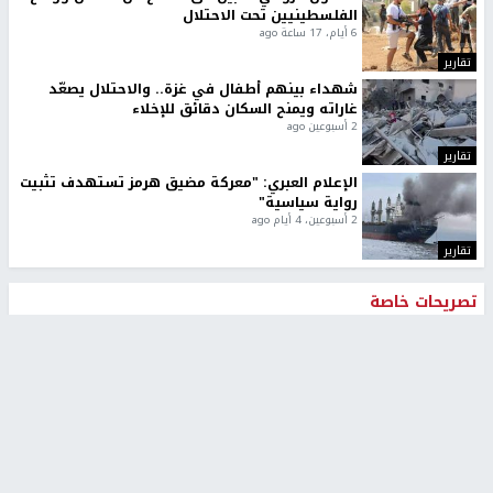
الفلسطينيين تحت الاحتلال
6 أيام، 17 ساعة ago
تقارير
شهداء بينهم أطفال في غزة.. والاحتلال يصعّد
غاراته ويمنح السكان دقائق للإخلاء
2 أسبوعين ago
تقارير
الإعلام العبري: "معركة مضيق هرمز تستهدف تثبيت
رواية سياسية"
2 أسبوعين، 4 أيام ago
تقارير
تصريحات خاصة
تصريحات خاصة
تصريحات خاصة
غازي حمد للشرق: الاتفاق حصيلة
مدير مستشفى النجاح: : نقل
مفاوضات طويلة استمرت ستة
أجهزة غسيل الكلى دون تجهيزات