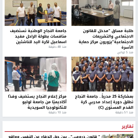
طلبة مساق "مدخل للقانون
جامعة النجاح الوطنية تستضيف
الاجتماعي والتشريعات
منافسات بطولة الراحل مفيد
الاجتماعية"يزورون مركز حماية
اسماعيل لكرة اليد للناشئين
الأسرة
منذ 48 دقيقة
منذ 5 ثواني
بمشاركة 25 مدرباً.. جامعة النجاح
مركز إعلام النجاح يستضيف وفدًا
تطلق دورة إعداد مدربي كرة
أكاديميًا من جامعة لوليو
القدم المستوى (C)
للتكنولوجيا السويدية
منذ 51 دقيقة
منذ 10 دقيقة
تقارير
" قانون درومي".. بين حق الدفاع عن النفس وواقع