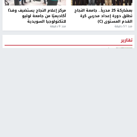
بمشاركة 25 مدرباً.. جامعة النجاح
مركز إعلام النجاح يستضيف وفدًا
تطلق دورة إعداد مدربي كرة
أكاديميًا من جامعة لوليو
القدم المستوى (C)
للتكنولوجيا السويدية
منذ 51 دقيقة
منذ 9 دقيقة
تقارير
" قانون درومي".. بين حق الدفاع عن النفس وواقع
الفلسطينيين تحت الاحتلال
منذ 8 ثواني
تقارير
شهداء بينهم أطفال في غزة.. والاحتلال يصعّد
غاراته ويمنح السكان دقائق للإخلاء
منذ 11 ثانية
تقارير
الإعلام العبري: "معركة مضيق هرمز تستهدف تثبيت
رواية سياسية"
منذ 9 ثواني
تقارير
تصريحات خاصة