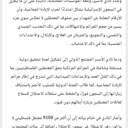
وجدد نادي الأسير، ومعه المؤسسات المختصة، تأكيده على أن ما يجري
في السجون الإسرائيلية يشكل امتدادًا لحرب الإبادة الجماعية، وأن
الأرقام المعلنة عن الشهداء بين صفوف المعتقلين لا تعكس سوى جزء
يسير من حجم الجرائم والانتهاكات، بما في ذلك التعذيب الجسدي
والنفسي، والتجويع، والحرمان من العلاج، والإذلال، والاعتداءات
الجنسية، بما في ذلك الاغتصاب.
ودعا نادي الأسير المجتمع الدولي إلى تشكيل لجنة تحقيق دولية
مستقلة وشاملة في الجرائم المرتكبة بحق المعتقلين الفلسطينيين، بما
في ذلك القتل العمد والإعدامات الميدانية، التي تندرج في إطار جرائم
الإبادة الجماعية. كما طالب اللجنة الدولية للصليب الأحمر باستئناف
زياراتها إلى السجون فورًا، والضغط على سلطات الاحتلال للسماح
لعائلات المعتقلين بزيارة أبنائهم دون قيود.
وأشار النادي في ختام بيانه إلى أن أكثر من 9100 معتقل فلسطيني لا
يزالون رهن الاعتقال في سجون الاحتلال، إضافة إلى مئات المحتجزين