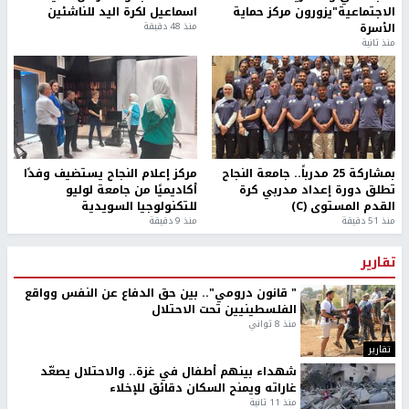
الاجتماعية"يزورون مركز حماية
اسماعيل لكرة اليد للناشئين
الأسرة
منذ 48 دقيقة
منذ ثانية
بمشاركة 25 مدرباً.. جامعة النجاح
مركز إعلام النجاح يستضيف وفدًا
تطلق دورة إعداد مدربي كرة
أكاديميًا من جامعة لوليو
القدم المستوى (C)
للتكنولوجيا السويدية
منذ 51 دقيقة
منذ 9 دقيقة
تقارير
" قانون درومي".. بين حق الدفاع عن النفس وواقع
الفلسطينيين تحت الاحتلال
منذ 8 ثواني
تقارير
شهداء بينهم أطفال في غزة.. والاحتلال يصعّد
غاراته ويمنح السكان دقائق للإخلاء
منذ 11 ثانية