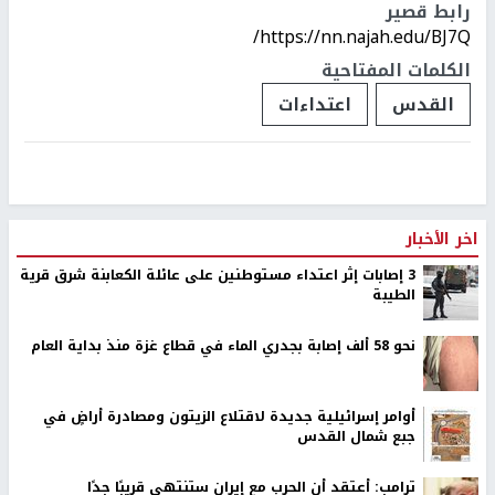
رابط قصير
https://nn.najah.edu/BJ7Q/
الكلمات المفتاحية
القدس
اعتداءات
اخر الأخبار
‏3 إصابات إثر اعتداء مستوطنين على عائلة الكعابنة شرق قرية
الطيبة
نحو 58 ألف إصابة بجدري الماء في قطاع غزة منذ بداية العام
أوامر إسرائيلية جديدة لاقتلاع الزيتون ومصادرة أراضٍ في
جبع شمال القدس
ترامب: أعتقد أن الحرب مع إيران ستنتهي قريبًا جدًا