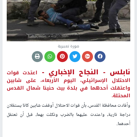
صورة تعبيرية
نابلس -
النجاح الإخباري -
اعتدت قوات
الاحتلال الإسرائيلي، اليوم الأربعاء، على شابين
واعتقلت أحدهما في بلدة بيت حنينا شمال القدس
المحتلة.
وأفادت محافظة القدس، بأن قوات الاحتلال أوقفت شابين كانا يستقلان
دراجة نارية، واعتدت عليهما بالضرب ونكلت بهما، قبل أن تعتقل
أحدهما.