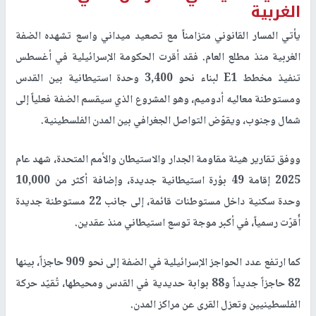
الغربية
يأتي المسار القانوني متزامناً مع تصعيد ميداني واسع تشهده الضفة
الغربية منذ مطلع العام. فقد أقرت الحكومة الإسرائيلية في أغسطس
تنفيذ مخطط E1 لبناء نحو 3,400 وحدة استيطانية بين القدس
ومستوطنة معاليه أدوميم، وهو المشروع الذي سيقسم الضفة فعلياً إلى
شمال وجنوب، ويقوّض التواصل الجغرافي بين المدن الفلسطينية.
ووفق تقارير هيئة مقاومة الجدار والاستيطان والأمم المتحدة، شهد عام
2025 إقامة 49 بؤرة استيطانية جديدة، وإضافة أكثر من 10,000
وحدة سكنية داخل مستوطنات قائمة، إلى جانب 22 مستوطنة جديدة
أُقرّت رسمياً، في أكبر موجة توسع استيطاني منذ عقدين.
كما ارتفع عدد الحواجز الإسرائيلية في الضفة إلى نحو 909 حاجزاً، بينها
82 حاجزاً جديداً و88 بوابة حديدية في القدس ومحيطها، تُقيّد حركة
الفلسطينيين وتعزل القرى عن مراكز المدن.