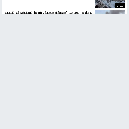
تقارير
الإعلام العبري: "معركة مضيق هرمز تستهدف تثبيت
رواية سياسية"
منذ 9 ثواني
تقارير
تصريحات خاصة
تصريحات خاصة
تصريحات خاصة
غازي حمد للشرق: الاتفاق حصيلة
مدير مستشفى النجاح: : نقل
مفاوضات طويلة استمرت ستة
أجهزة غسيل الكلى دون تجهيزات
شهور
متكاملة خطر على المرضى
منذ 12 ثانية
منذ 2 ساعة
تصريحات خاصة
تصريحات خاصة