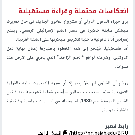
انعكاسات محتملة وقراءة مستقبلية
يرى خبراء القانون الدولي أن مشروع القانون الجديد، في حال تمريره،
سيشكل سابقة خطيرة في مسار الضم الإسرائيلي الرسمي، ويمنح
إسرائيل أداة قانونية داخلية لتكريس سيطرتها على الضفة الغربية.
أما فلسطينياً، فيُنظر إلى هذه الخطوة باعتبارها إعلان نهاية لحل
الدولتين، وشرعنة لواقع “الضم الزاحف” الذي يجري على الأرض منذ
سنوات.
ورغم أن القانون لم يُقرّ بعد، إلا أن مجرد التصويت عليه بالقراءة
التمهيدية سيُعدّ – بحسب محللين – أخطر خطوة تشريعية منذ قانون
القدس الموحدة عام 1980، لما يحمله من تداعيات سياسية وقانونية
داخلية ودولية.
رابط قصير
https://nn.najah.edu/BJ7U/
إنسخ الرابط