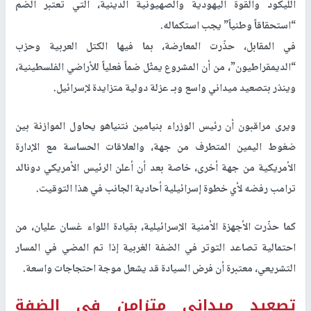
الليكود والقوة اليهودية والصهيونية الدينية، التي تعتبر الضم
“استحقاقاً وطنياً” يجب استكماله.
في المقابل، حذّرت المعارضة، بما فيها الكتل العربية وحزب
“الديمقراطيون”، من أن المشروع يمثّل ضماً فعلياً للأراضي الفلسطينية،
وينذر بتصعيد ميداني واسع وبـ عزلة دولية متزايدة لإسرائيل.
ويرى مراقبون أن رئيس الوزراء بنيامين نتنياهو يحاول الموازنة بين
ضغوط اليمين المتطرف من جهة، والعلاقات الحساسة مع الإدارة
الأمريكية من جهة أخرى، خاصة بعد أن أعلن الرئيس الأمريكي دونالد
ترامب رفضه لأي خطوة إسرائيلية أحادية الجانب في هذا التوقيت.
كما حذّرت الأجهزة الأمنية الإسرائيلية، بقيادة اللواء غسان عليان، من
احتمالية تصاعد التوتر في الضفة الغربية إذا تم المضي في المسار
التشريعي، معتبرة أن فرض السيادة قد يشعل موجة احتجاجات واسعة.
تصعيد ميداني متزامن في الضفة