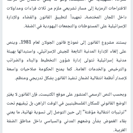
الاقتراحات الرمزية إلى مسار تشريعي ملزم من ثلاث قراءات ومداولات
داخل اللجان المختصة، تمهيداً لتطبيق القانون والقضاء والإدارة
الإسرائيلية على المستوطنات والتجمعات اليهودية في الضفة.
يستند مشروع القانون إلى نموذج قانون الجولان لعام 1981، وينص
على إلغاء الإدارة المدنية التابعة للجيش الإسرائيلي، واستبدالها بهيئة
مدنية إسرائيلية تتولى إدارة شؤون التخطيط والبناء والضرائب
والترخيص والخدمات العامة. كما يمنح الحكومة صلاحيات واسعة
لإصدار أنظمة انتقالية لضمان تنفيذ القانون بشكل تدريجي ومنظم.
وبحسب النص الرسمي المنشور على موقع الكنيست، فإن القانون لا يغيّر
الوضع القانوني للسكان الفلسطينيين في الوقت الراهن، بل يُبقيهم تحت
“ترتيبات انتقالية مؤقتة” إلى حين التوصل إلى تسوية نهائية، ما يعني
بقاء الغموض بشأن وضعهم المدني والسياسي داخل مناطق الضفة
الغربية.