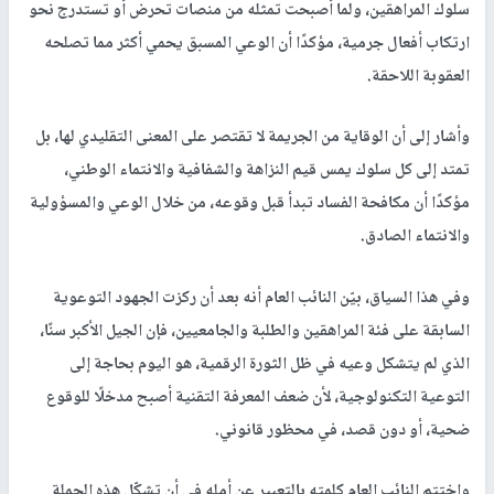
سلوك المراهقين، ولما أصبحت تمثله من منصات تحرض أو تستدرج نحو
ارتكاب أفعال جرمية، مؤكدًا أن الوعي المسبق يحمي أكثر مما تصلحه
العقوبة اللاحقة.
وأشار إلى أن الوقاية من الجريمة لا تقتصر على المعنى التقليدي لها، بل
تمتد إلى كل سلوك يمس قيم النزاهة والشفافية والانتماء الوطني،
مؤكدًا أن مكافحة الفساد تبدأ قبل وقوعه، من خلال الوعي والمسؤولية
والانتماء الصادق.
وفي هذا السياق، بيّن النائب العام أنه بعد أن ركزت الجهود التوعوية
السابقة على فئة المراهقين والطلبة والجامعيين، فإن الجيل الأكبر سنًا،
الذي لم يتشكل وعيه في ظل الثورة الرقمية، هو اليوم بحاجة إلى
التوعية التكنولوجية، لأن ضعف المعرفة التقنية أصبح مدخلًا للوقوع
ضحية، أو دون قصد، في محظور قانوني.
واختتم النائب العام كلمته بالتعبير عن أمله في أن تشكّل هذه الحملة