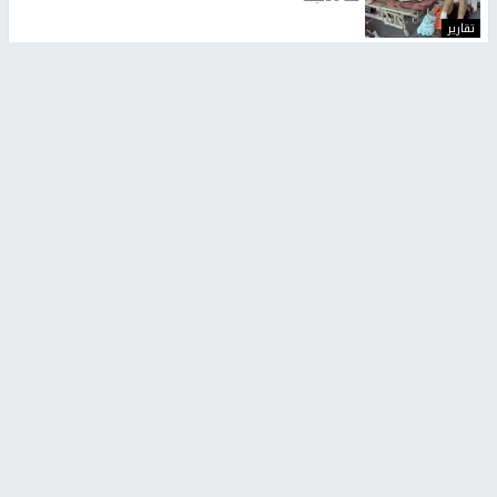
تقارير
" قانون درومي".. بين حق الدفاع عن النفس وواقع
الفلسطينيين تحت الاحتلال
منذ 8 ثواني
تقارير
شهداء بينهم أطفال في غزة.. والاحتلال يصعّد
غاراته ويمنح السكان دقائق للإخلاء
منذ 11 ثانية
تقارير
تصريحات خاصة
تصريحات خاصة
تصريحات خاصة
غازي حمد للشرق: الاتفاق حصيلة
مدير مستشفى النجاح: : نقل
مفاوضات طويلة استمرت ستة
أجهزة غسيل الكلى دون تجهيزات
شهور
متكاملة خطر على المرضى