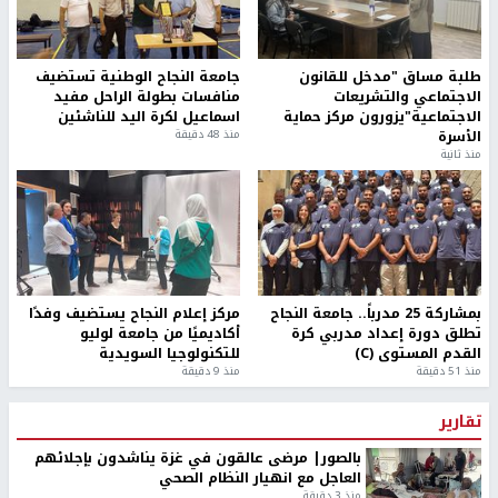
طلبة مساق "مدخل للقانون
جامعة النجاح الوطنية تستضيف
الاجتماعي والتشريعات
منافسات بطولة الراحل مفيد
الاجتماعية"يزورون مركز حماية
اسماعيل لكرة اليد للناشئين
الأسرة
منذ 48 دقيقة
منذ ثانية
بمشاركة 25 مدرباً.. جامعة النجاح
مركز إعلام النجاح يستضيف وفدًا
تطلق دورة إعداد مدربي كرة
أكاديميًا من جامعة لوليو
القدم المستوى (C)
للتكنولوجيا السويدية
منذ 51 دقيقة
منذ 9 دقيقة
تقارير
بالصور| مرضى عالقون في غزة يناشدون بإجلائهم
العاجل مع انهيار النظام الصحي
منذ 3 دقيقة