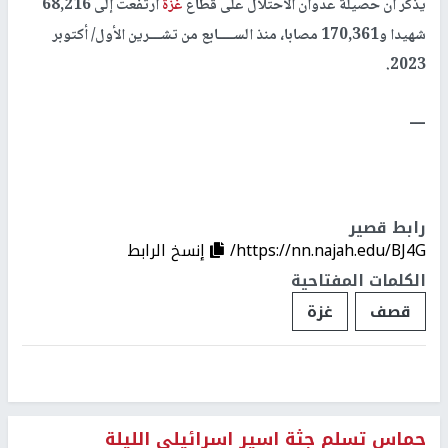
يذكر أن حصيلة عدوان الاحتلال على قطاع
غزة
ارتفعت إلى 68,216
شهيدا و170,361 مصابا، منذ الســــابع من تشـــرين الأول/ أكتوبر
2023.
ــــ
رابط قصير
https://nn.najah.edu/BJ4G/
إنسخ الرابط
الكلمات المفتاحية
قصف
غزة
حماس تسلم جثة اسير اسرائيلي الليلة