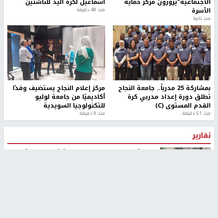
الاجتماعية"يزورون مركز حماية
اسماعيل لكرة اليد للناشئين
الأسرة
منذ 48 دقيقة
منذ ثانية
بمشاركة 25 مدرباً.. جامعة النجاح
مركز إعلام النجاح يستضيف وفدًا
تطلق دورة إعداد مدربي كرة
أكاديميًا من جامعة لوليو
القدم المستوى (C)
للتكنولوجيا السويدية
منذ 51 دقيقة
منذ 9 دقيقة
تقارير
بالصور| مرضى عالقون في غزة يناشدون بإجلائهم
العاجل مع انهيار النظام الصحي
منذ 3 دقيقة
تقارير
" قانون درومي".. بين حق الدفاع عن النفس وواقع
الفلسطينيين تحت الاحتلال
منذ 8 ثواني