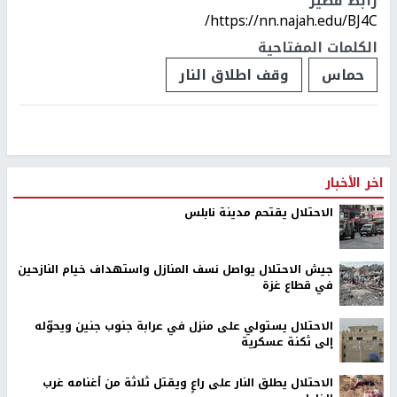
رابط قصير
https://nn.najah.edu/BJ4C/
الكلمات المفتاحية
حماس
وقف اطلاق النار
اخر الأخبار
الاحتلال يقتحم مدينة نابلس
جيش الاحتلال يواصل نسف المنازل واستهداف خيام النازحين
في قطاع غزة
الاحتلال يستولي على منزل في عرابة جنوب جنين ويحوّله
إلى ثكنة عسكرية
الاحتلال يطلق النار على راعٍ ويقتل ثلاثة من أغنامه غرب