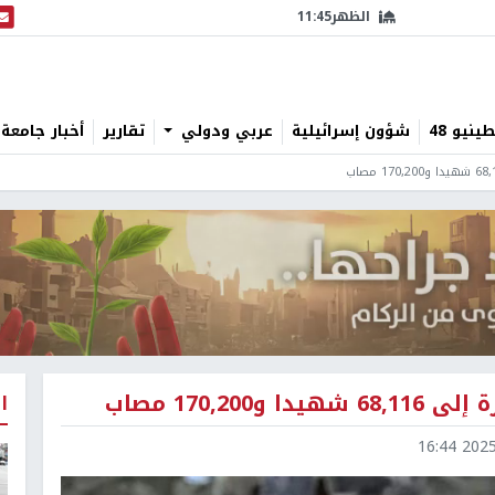
الظهر
11:45
البث
نيو 48
شؤون إسرائيلية
عربي ودولي
تقارير
أخبار جامعة 
170,2 مصاب
ا
2025-1