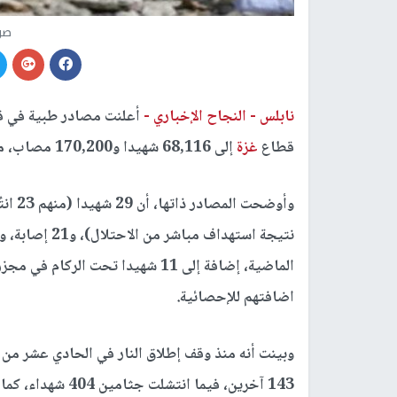
صو
نابلس -
النجاح الإخباري -
أعلنت مصادر طبية في 
قطاع
غزة
إلى 68,116 شهيدا و170,200 مصاب، منذ الســــابع من تشـــرين الأول/ أكتوبر 2023.
نتيجة استهداف مباشر من الاحتلال)، و21 إصابة، وصلوا إلى مستشفيات قطاع
الماضية، إضافة إلى 11 شهيدا تحت ا
اضافتهم للإحصائية.
143 آخرين، فيما انتشلت جثامين 404 شهداء، كما تم استلام 135 جثة محتجزة لدى الاحتلال على دفعات.