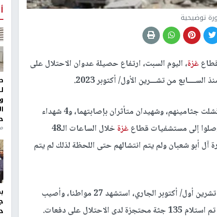
أ
رة توضيحية
قطاع
غزة
، اليوم السبت، ارتفاع حصيلة عدوان الاحتلال على
ط
ل
و
ا
وأوضحت المصادر ذاتها، أن 29 شهيدا (منهم 23 انتُشلت جثامينهم، وشهيدان متأثران بإصابتهما، و4 شهداء
ح
غزة
خلال الساعات الـ48
من
لركام في مجزرة آل أبو شعبان ولم يتم انتشالهم حتى اللحظة لذلك لم يتم
وبينت أنه منذ وقف إطلاق النار في الحادي عشر من تشرين أول/ أكتوبر الجاري، استشهد 27 مواطنا، وأصيب
ج
د