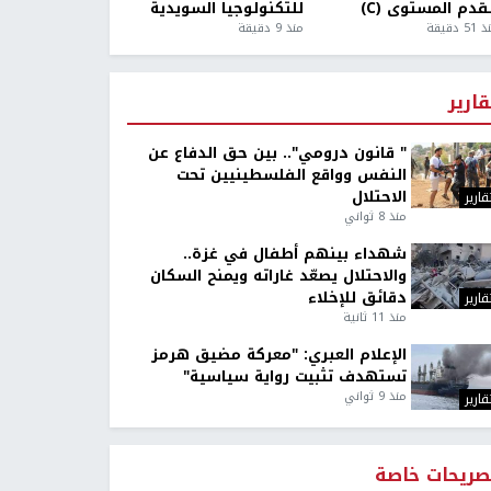
قدم المستوى (C)
للتكنولوجيا السويدية
5 دقيقة
منذ 9 دقيقة
قارير
" قانون درومي".. بين حق الدفاع عن
النفس وواقع الفلسطينيين تحت
الاحتلال
قارير
منذ 8 ثواني
شهداء بينهم أطفال في غزة..
والاحتلال يصعّد غاراته ويمنح السكان
دقائق للإخلاء
قارير
منذ 11 ثانية
الإعلام العبري: "معركة مضيق هرمز
تستهدف تثبيت رواية سياسية"
منذ 9 ثواني
قارير
صريحات خاصة