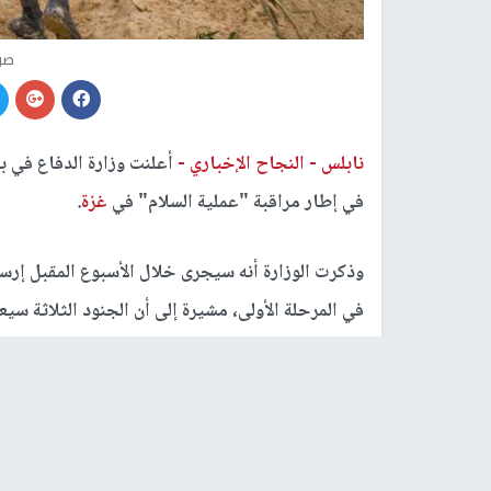
صو
نابلس -
النجاح الإخباري -
أعلنت وزارة الدفاع في ب
في إطار مراقبة "عملية السلام" في
غزة
.
وذكرت الوزارة أنه سيجرى خلال الأسبوع المقبل إرس
في المرحلة الأولى، مشيرة إلى أن الجنود الثلاثة س
مركز التنسيق المدني-العسكري، الذي تقوده الولايات 
ووفقا لتقارير إعلامية أمريكية، فإن المركز هو وح
بالقرب من قطاع
غزة
.