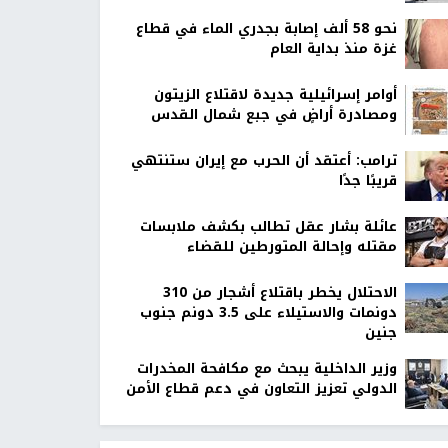
نحو 58 ألف إصابة بجدري الماء في قطاع
غزة منذ بداية العام
أوامر إسرائيلية جديدة لاقتلاع الزيتون
ومصادرة أراضٍ في جبع شمال القدس
ترامب: أعتقد أن الحرب مع إيران ستنتهي
قريبًا جدًا
عائلة بشار عقل تطالب بكشف ملابسات
مقتله وإحالة المتورطين للقضاء
الاحتلال يخطر باقتلاع أشجار من 310
دونمات والاستيلاء على 3.5 دونم جنوب
جنين
وزير الداخلية يبحث مع مكافحة المخدرات
الدولي تعزيز التعاون في دعم قطاع الأمن