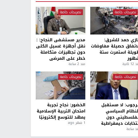
تصريحات خاصة
تصريحات خاصة
ازي حمد للشرق:
مدير مستشفى النجاح: :
لاتفاق حصيلة مفاوضات
نقل أجهزة غسيل الكلى
ويلة استمرت ستة
دون تجهيزات متكاملة
هور
خطر على المرضى
1 ثانية
منذ 2 ساعة
تصريحات خاصة
تصريحات خاصة
لرجوب: لا مستقبل
الخضور: نجاح تجربة
لنظام السياسي
امتحان التربية الإسلامية
لفلسطيني دون
يمهد للتوسع إلكترونيًا
نتخابات ديمقراطية
1 شهر ago
ذ ساعة