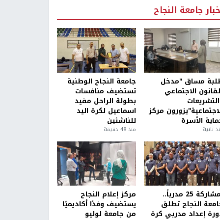
خبار جامعة النجاح
لبة مساق "مدخل
جامعة النجاح الوطنية
لقانون الاجتماعي
تستضيف منافسات
التشريعات
بطولة الراحل مفيد
لاجتماعية"يزورون مركز
اسماعيل لكرة اليد
ماية الأسرة
للناشئين
ذ ثانية
منذ 48 دقيقة
بمشاركة 25 مدرباً..
مركز إعلام النجاح
امعة النجاح تطلق
يستضيف وفدًا أكاديميًا
ورة إعداد مدربي كرة
من جامعة لوليو