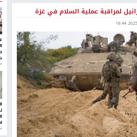
2025-1
غ
ا
ط
ش
منذ 2
ا
ل
ا
ا
من