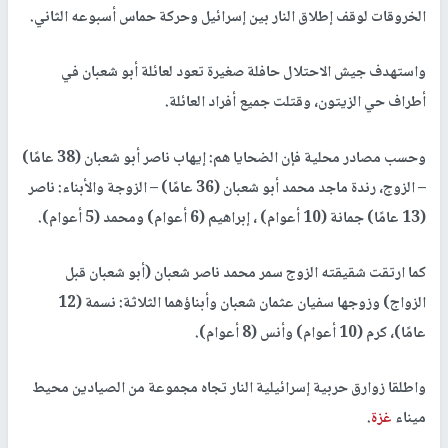
الخروقات لوقف إطلاق النار بين إسرائيل وحركة حماس أسبوعه الثاني.
واستهدف جيش الاحتلال حافلة صغيرة تعود لعائلة أبو شعبان في
أطراف حي الزيتون، وقتلت جميع أفراد العائلة.
وحسب مصادر محلية فإن الضحايا هم: إيهاب ناصر أبو شعبان (38 عامًا)
– الزوج، رندة ماجد محمد أبو شعبان (36 عامًا) – الزوجة والأبناء: ناصر
(13 عامًا) جمانة (10 أعوام) ، إبراهيم (6 أعوام) ومحمد (5 أعوام).
كما ارتقت شقيقته الزوج سمر محمد ناصر شعبان (أبو شعبان قبل
الزواج) وزوجها سفيان عثمان شعبان وأبناؤهما الثلاثة: نسمة (12
عامًا)، كرم (10 أعوام) وأنس (8 أعوام).
واطلقا زوارق حربية إسرائيلية النار تجاه مجموعة من الصيادين محيط
ميناء
غزة
.