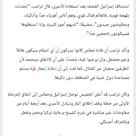
استئناف إسرائيل القصف بعد استعادة الأسرى، قال ترامب: “تحدثت
بلهجة قوية، فالعالم هناك قوي، وهم أناس أقوياء جدًا وأذكياء
ومفاوضون جيدون”، مضيفًا: “لديهم أمور كثيرة، وإذا استغلوها
فسيكونون ناجحين جدًا”.
وأكد ترامب أن قادة حماس كانوا يدركون أن أي انتقام سيكون هائلاً
وغير محتمل، ولن يرغبوا فيه، مشددًا على أن الاتفاق سيصمد لأن
الطرفين متعبان من القتال، كما لفت إلى أن إعادة إعمار
غزة
ستتم
بمساعدة دول غنية في المنطقة، دون ذكرها.
وكان ترامب قد أعلن الخميس توصل إسرائيل وحماس إلى اتفاق المرحلة
الأولى من خطة وقف إطلاق النار وتبادل الأسرى، بعد أربعة أيام من
مفاوضات غير مباشرة في شرم الشيخ برعاية تركيا ومصر وقطر
وبإشراف أمريكي.