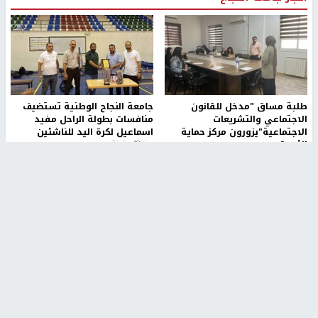
طلبة مساق "مدخل للقانون
جامعة النجاح الوطنية تستضيف
الاجتماعي والتشريعات
منافسات بطولة الراحل مفيد
الاجتماعية"يزورون مركز حماية
اسماعيل لكرة اليد للناشئين
الأسرة
منذ 48 دقيقة
منذ ثانية
بمشاركة 25 مدرباً.. جامعة النجاح
مركز إعلام النجاح يستضيف وفدًا
تطلق دورة إعداد مدربي كرة
أكاديميًا من جامعة لوليو
القدم المستوى (C)
للتكنولوجيا السويدية
منذ 51 دقيقة
منذ 9 دقيقة