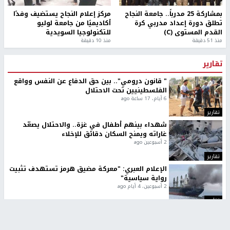
بمشاركة 25 مدرباً.. جامعة النجاح
مركز إعلام النجاح يستضيف وفدًا
تطلق دورة إعداد مدربي كرة
أكاديميًا من جامعة لوليو
القدم المستوى (C)
للتكنولوجيا السويدية
منذ 51 دقيقة
منذ 10 دقيقة
تقارير
" قانون درومي".. بين حق الدفاع عن النفس وواقع
الفلسطينيين تحت الاحتلال
6 أيام، 17 ساعة ago
تقارير
شهداء بينهم أطفال في غزة.. والاحتلال يصعّد
غاراته ويمنح السكان دقائق للإخلاء
2 أسبوعين ago
تقارير
الإعلام العبري: "معركة مضيق هرمز تستهدف تثبيت
رواية سياسية"
2 أسبوعين، 4 أيام ago
تقارير
تصريحات خاصة