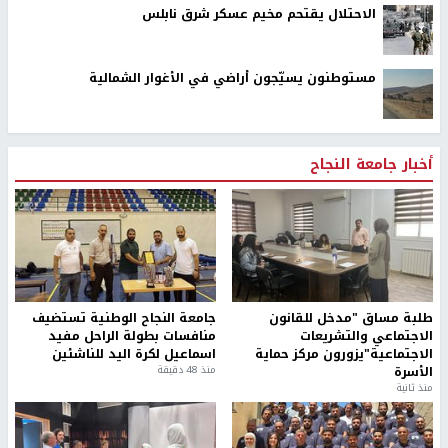
الاحتلال يقتحم مخيم عسكر شرق نابلس
مستوطنون يسيّجون أراضي في الأغوار الشمالية
أخبار جامعة النجاح
طلبة مساق "مدخل للقانون
جامعة النجاح الوطنية تستضيف
الاجتماعي والتشريعات
منافسات بطولة الراحل مفيد
الاجتماعية"يزورون مركز حماية
اسماعيل لكرة اليد للناشئين
الأسرة
منذ 48 دقيقة
منذ ثانية