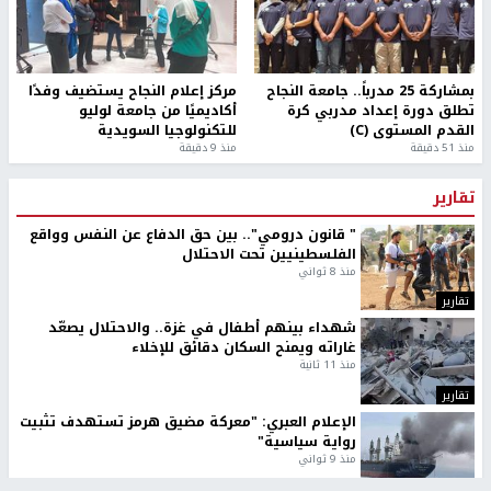
بمشاركة 25 مدرباً.. جامعة النجاح
مركز إعلام النجاح يستضيف وفدًا
تطلق دورة إعداد مدربي كرة
أكاديميًا من جامعة لوليو
القدم المستوى (C)
للتكنولوجيا السويدية
منذ 51 دقيقة
منذ 9 دقيقة
تقارير
" قانون درومي".. بين حق الدفاع عن النفس وواقع
الفلسطينيين تحت الاحتلال
منذ 8 ثواني
تقارير
شهداء بينهم أطفال في غزة.. والاحتلال يصعّد
غاراته ويمنح السكان دقائق للإخلاء
منذ 11 ثانية
تقارير
الإعلام العبري: "معركة مضيق هرمز تستهدف تثبيت
رواية سياسية"
منذ 9 ثواني
تقارير