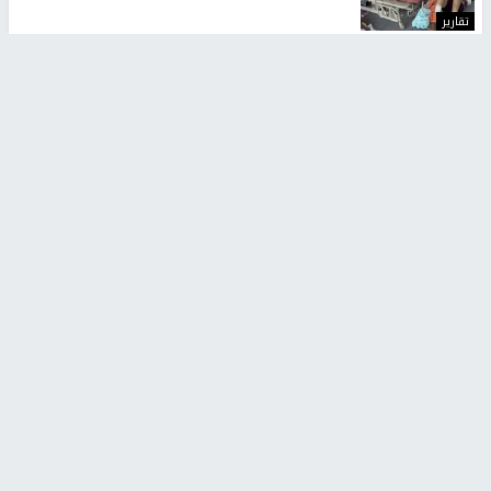
تقارير
" قانون درومي".. بين حق الدفاع عن النفس وواقع
الفلسطينيين تحت الاحتلال
6 أيام، 17 ساعة ago
تقارير
شهداء بينهم أطفال في غزة.. والاحتلال يصعّد
غاراته ويمنح السكان دقائق للإخلاء
2 أسبوعين ago
تقارير
تصريحات خاصة
تصريحات خاصة
تصريحات خاصة
غازي حمد للشرق: الاتفاق حصيلة
مدير مستشفى النجاح: : نقل
مفاوضات طويلة استمرت ستة
أجهزة غسيل الكلى دون تجهيزات
شهور
متكاملة خطر على المرضى
منذ 16 ثانية
منذ 2 ساعة