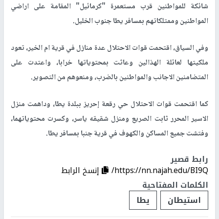
شائكة للمواطنين قرب مستعمرة "كرمائيل" المقامة على اراضي
المواطنين وممتلكاتهم بمسافر يطا جنوب الخليل.
وفي السياق، اقتحمت قوات الاحتلال عدة منازل في قرية ام الخير، تعود
ملكيتها لعائلة الهذالين وعاثت بمحتوياتها خرابا، واعتدت على
المتضامنين الاجانب والمواطنين بالضرب، ومنعوهم من التصوير.
كما اقتحمت قوات الاحتلال حي رقعة إحريز ببلدة يطا، وداهمت منزل
الاسير المحرر ثابت الصريع ومنزل شقيقه ياسر، وكسرت محتوياتهما،
وفتشت جميع المساكن والكهوف في قرية جنبا بمسافر يطا.
رابط قصير
https://nn.najah.edu/BI9Q/
إنسخ الرابط
الكلمات المفتاحية
استيطان
يطا