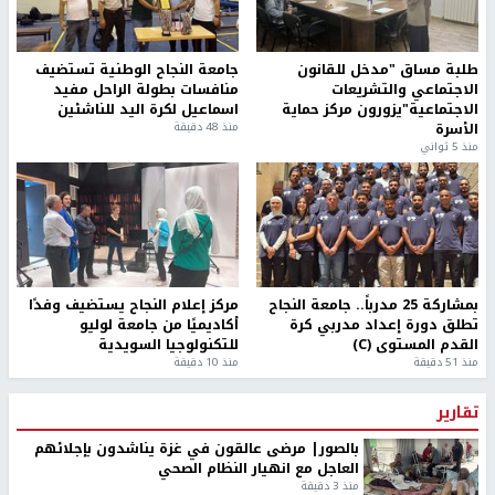
طلبة مساق "مدخل للقانون
جامعة النجاح الوطنية تستضيف
الاجتماعي والتشريعات
منافسات بطولة الراحل مفيد
الاجتماعية"يزورون مركز حماية
اسماعيل لكرة اليد للناشئين
الأسرة
منذ 48 دقيقة
منذ 5 ثواني
بمشاركة 25 مدرباً.. جامعة النجاح
مركز إعلام النجاح يستضيف وفدًا
تطلق دورة إعداد مدربي كرة
أكاديميًا من جامعة لوليو
القدم المستوى (C)
للتكنولوجيا السويدية
منذ 51 دقيقة
منذ 10 دقيقة
تقارير
بالصور| مرضى عالقون في غزة يناشدون بإجلائهم
العاجل مع انهيار النظام الصحي
منذ 3 دقيقة