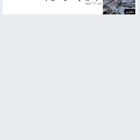
منذ 11 ثانية
تقارير
تصريحات خاصة
تصريحات خاصة
تصريحات خاصة
غازي حمد للشرق: الاتفاق حصيلة
مدير مستشفى النجاح: : نقل
مفاوضات طويلة استمرت ستة
أجهزة غسيل الكلى دون تجهيزات
شهور
متكاملة خطر على المرضى
منذ 12 ثانية
منذ 2 ساعة
تصريحات خاصة
تصريحات خاصة
الرجوب: لا مستقبل للنظام
الخضور: نجاح تجربة امتحان التربية