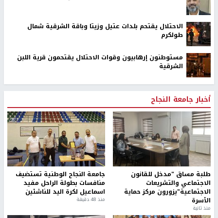
الاحتلال يقتحم بلدات عتيل وزيتا وباقة الشرقية شمال
طولكرم
مستوطنون إرهابيون وقوات الاحتلال يقتحمون قرية اللبن
الشرقية
أخبار جامعة النجاح
طلبة مساق "مدخل للقانون
جامعة النجاح الوطنية تستضيف
الاجتماعي والتشريعات
منافسات بطولة الراحل مفيد
الاجتماعية"يزورون مركز حماية
اسماعيل لكرة اليد للناشئين
الأسرة
منذ 48 دقيقة
منذ ثانية