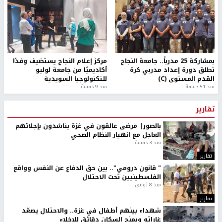
بمشاركة 25 مدرباً.. جامعة النجاح
مركز إعلام النجاح يستضيف وفدًا
تطلق دورة إعداد مدربي كرة
أكاديميًا من جامعة لوليو
القدم المستوى (C)
للتكنولوجيا السويدية
منذ 51 دقيقة
منذ 9 دقيقة
تقارير
بالصور| مرضى عالقون في غزة يناشدون بإجلائهم
العاجل مع انهيار النظام الصحي
منذ 3 دقيقة
تقارير
" قانون درومي".. بين حق الدفاع عن النفس وواقع
الفلسطينيين تحت الاحتلال
منذ 8 ثواني
تقارير
شهداء بينهم أطفال في غزة.. والاحتلال يصعّد
غاراته ويمنح السكان دقائق للإخلاء