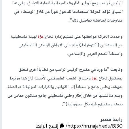
الرئيس ترامب ومع توفير الظروف الميدانية لعملية التبادل، وفي هذا
السياق تؤكد الحركة استعدادها للدخول فوراً من خلال الوسطاء في
مفاوضات لمناقشة تفاصيل ذلك".
وجددت الحركة موافقتها على تسليم إدارة قطاع
غزة
لهيئة فلسطينية
من المستقلين (تكنوقراط) بناءً على التوافق الوطني الفلسطيني
واستناداً للدعم العربي والإسلامي.
وتابعت "ما ورد في مقترح الرئيس ترامب من قضايا أخرى تتعلق
بمستقبل قطاع
غزة
وحقوق الشعب الفلسطيني الأصيلة فإنَ هذا مرتبط
بموقف وطني جامع واستناداً إلى القوانين والقرارات الدولية ذات الصلة،
ويتم مناقشتها من خلال إطار وطني فلسطيني جامع ستكون حماس من
ضمنه وستسهم فيه بكل مسؤولية)".
رابط قصير
https://nn.najah.edu/BI3O/
إنسخ الرابط