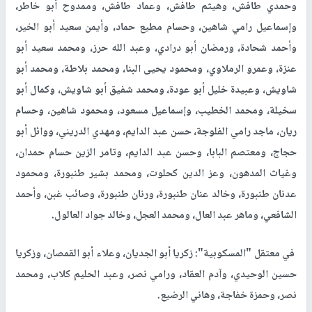
في سجن "النقب":
نور حيدر الرضيع، وأمجد المدهون، ومحمد حسين حمدونة، ومحمد نبيل
خليل، وحاتم ريان، وحمادة الرضيع، ومحمد رجب غبن، ورائد غبن،
وفادي أبو شدق، وعاهد الداعور، ومحمد رجب، وهاني زياد منصور،
وأحمد عودة، وجبريل الأسطل، ومحمد ياسين عاشور، وأدهم أبو القرايا،
وحمودة القهوجي، ولؤي غبن، وإبراهيم الكفارنة، ورضوان طافش،
وحمدي طافش، وهيثم طافش، وعماد طافش، وممدوح أبو خاطر،
وإسماعيل رامي شاهين، وحسام مطيع حماد، وأيمن سعيد أبو الخير،
وأحمد شحادة، ورمضان أبو درادي، وعبد الله حرز، ومحمد سعيد أبو
عنزة، وعمرو الرملاوي، ومحمود يحيى البنا، ومحمد بلاطة، ومحمد أبو
شاويش، وعبيدة خليل أبو عودة، ومحمد شفيق أبو شاويش، وكمال أبو
سخيلة، ومحمد الخطيب، وإسماعيل مسعود، ومحمود شاهين، وحسام
ريان، ماجد رامي الفلوجة، حسن عبد الدايم، ومهدي الدريني، ووائل أبو