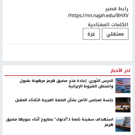
حجاج، ومعتصم البابا، وحسن عبد الدايم، وتامر الزين حسام حمدان،
وغياث المدهون، وعز الدين كحلوت، ومحمد بشير طنبورة، ومحمود
عدنان طنبورة، وخالد عنان طنبورة، ورنان طنبورة، وصائب غبن، وأحمد
الشافعي، وماهر عبد العال، ومحمد العجل، وخالد جواد العالول.
في معتقل "المسكوبية
": زكريا أبو الجديان، وعلاء أبو القمصان، وزكريا
حسين الوحيدي، وآدم العقاد، ورامي نصر، وعبد الحليم كلاب، ومحمد
نصر، وحمزة خفاجة، وهاني الرضيع.
رابط قصير
https://nn.najah.edu/BHXV/
الكلمات المفتاحية
معتقلي
غزة