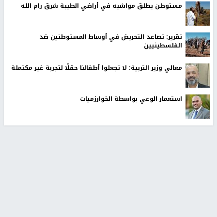
اخر الأخبار
الحرس الثوري: إعادة فتح مضيق هرمز مرهونة بقبول
واشنطن الشروط الإيرانية
جلسة لمجلس الأمن بشأن الضفة الغربية الثلاثاء المقبل
استهداف سفينة تابعة لـ"أدنوك" بصاروخ أثناء عبورها مضيق
هرمز
مستوطن يطلق مواشيه في أراضي الطيبة شرق رام الله
تقرير: تصاعد التحريض في أوساط المستوطنين ضد
الفلسطينيين
معالي وزير التربية: لا تجعلوا أطفالنا حقلًا لتجربة غير مكتملة