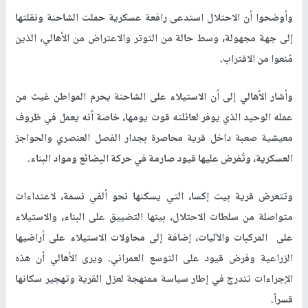
وأوضحوا أن الاحتلال استدعى رافعة عسكرية حملت الشاحنة ونقلتها
إلى جهة مجهولة، وسط حالة من التوتر والاعتراض من الأهالي، الذين
مُنعوا من الاقتراب.
وأشار الأهالي إلى أن الاستيلاء على الشاحنة يحرم المواطن غيث من
عمله الوحيد الذي يوفر لعائلته قوت يومها، خاصة أنه يعمل في ظروف
معيشية صعبة داخل قرية محاصرة بجدار الفصل العنصري والحواجز
العسكرية، وتُفرض عليها قيود صارمة في حركة البضائع ومواد البناء.
وتتعرض قرية بيت إكسا، التي يسكنها نحو ألفي نسمة، لاعتداءات
متواصلة من سلطات الاحتلال، بينها التضييق على البناء، والاستيلاء
على المركبات والآليات، إضافة إلى محاولات الاستيلاء على أراضيها
الزراعية وفرض قيود على التوسع العمراني. ويرى الأهالي أن هذه
الإجراءات تندرج في إطار سياسة ممنهجة لعزل القرية وتهجير سكانها
قسراً.