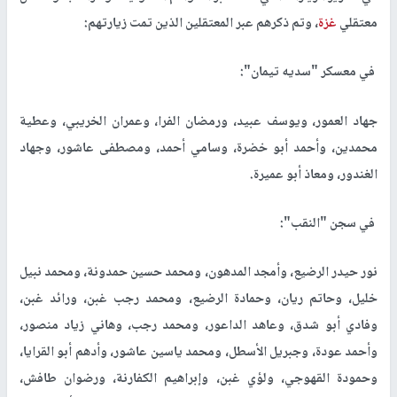
سجون الاحتلال ومعسكراته المختلفة.
ولا تزال قضية معتقلي
غزة
تتصدر المشهد، جرّاء الجرائم والفظائع التي
يتعرضون لها حتى اليوم، إذ وثقت المؤسسات مؤخراً المزيد من إفادات
معتقلي
غزة
في السجون والمعسكرات.
مرفق مجموعة من أسماء معتقلي
غزة
الموجودين في معسكر "سديه
تيمان"، وسجن "النقب"، ومعتقل "المسكوبية"، الذين وردت أسماؤهم
في تقارير الزيارات التي تمت عبر الطواقم القانونية مؤخراً لمجموعة من
معتقلي
غزة
، وتم ذكرهم عبر المعتقلين الذين تمت زيارتهم:
في معسكر "سديه تيمان":
جهاد العمور، ويوسف عبيد، ورمضان الفرا، وعمران الخريبي، وعطية
محمدين، وأحمد أبو خضرة، وسامي أحمد، ومصطفى عاشور، وجهاد
الغندور، ومعاذ أبو عميرة.