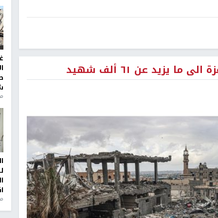
غ
ا يزيد عن ٦١ ألف شهيد
ا
ط
ش
منذ 2
ا
ل
ا
ا
من