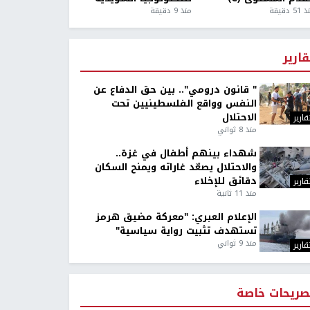
5 دقيقة
منذ 9 دقيقة
قارير
" قانون درومي".. بين حق الدفاع عن
النفس وواقع الفلسطينيين تحت
الاحتلال
قارير
منذ 8 ثواني
شهداء بينهم أطفال في غزة..
والاحتلال يصعّد غاراته ويمنح السكان
دقائق للإخلاء
قارير
منذ 11 ثانية
الإعلام العبري: "معركة مضيق هرمز
تستهدف تثبيت رواية سياسية"
منذ 9 ثواني
قارير
صريحات خاصة