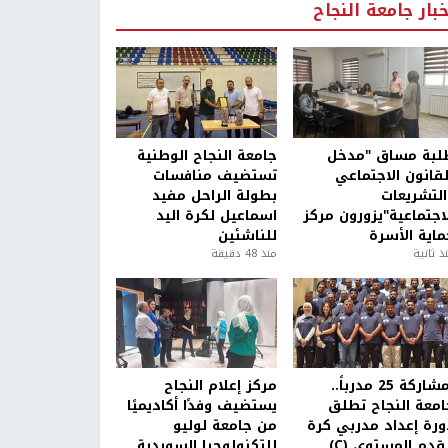
خبار جامعة النجاح
لبة مساق "مدخل
جامعة النجاح الوطنية
لقانون الاجتماعي
تستضيف منافسات
التشريعات
بطولة الراحل مفيد
لاجتماعية"يزورون مركز
اسماعيل لكرة اليد
ماية الأسرة
للناشئين
ذ ثانية
منذ 48 دقيقة
بمشاركة 25 مدرباً..
مركز إعلام النجاح
امعة النجاح تطلق
يستضيف وفدًا أكاديميًا
ورة إعداد مدربي كرة
من جامعة لوليو
قدم المستوى (C)
للتكنولوجيا السويدية