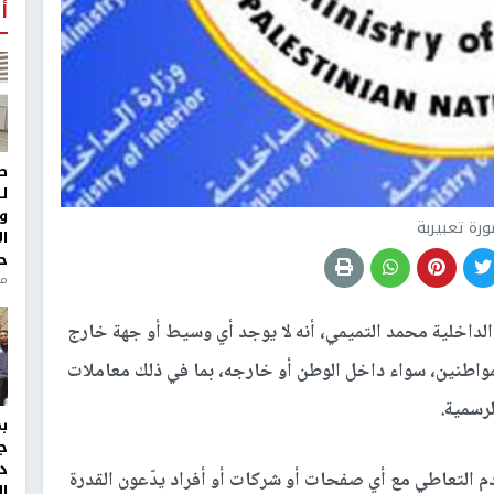
أ
ط
ل
و
رة تعبيربة
ا
ح
من
الداخلية محمد التميمي، أنه لا يوجد أي وسيط أو جهة خارج
واطنين، سواء داخل الوطن أو خارجه، بما في ذلك معاملات
لرسمية.
ج
د
م التعاطي مع أي صفحات أو شركات أو أفراد يدّعون القدرة
ال