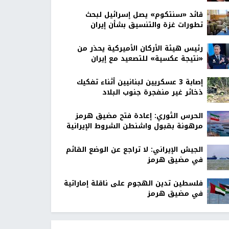
قائد «سنتكوم» يصل إسرائيل لبحث
تطورات غزة والتنسيق بشأن إيران
رئيس هيئة الأركان الأميركية يحذر من
«نتيجة عكسية» للتصعيد مع إيران
إصابة 3 عسكريين لبنانيين أثناء تفكيك
ذخائر غير منفجرة جنوب البلاد
الحرس الثوري: إعادة فتح مضيق هرمز
مرهونة بقبول واشنطن الشروط الإيرانية
الجيش الإيراني: لا تراجع عن الوضع القائم
في مضيق هرمز
فلسطين تدين الهجوم على ناقلة إماراتية
في مضيق هرمز