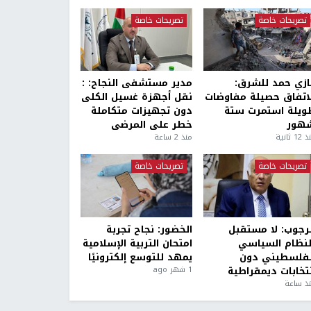
تصريحات خاصة
تصريحات خاصة
ازي حمد للشرق:
مدير مستشفى النجاح: :
لاتفاق حصيلة مفاوضات
نقل أجهزة غسيل الكلى
ويلة استمرت ستة
دون تجهيزات متكاملة
هور
خطر على المرضى
1 ثانية
منذ 2 ساعة
تصريحات خاصة
تصريحات خاصة
لرجوب: لا مستقبل
الخضور: نجاح تجربة
لنظام السياسي
امتحان التربية الإسلامية
لفلسطيني دون
يمهد للتوسع إلكترونيًا
نتخابات ديمقراطية
1 شهر ago
ذ ساعة