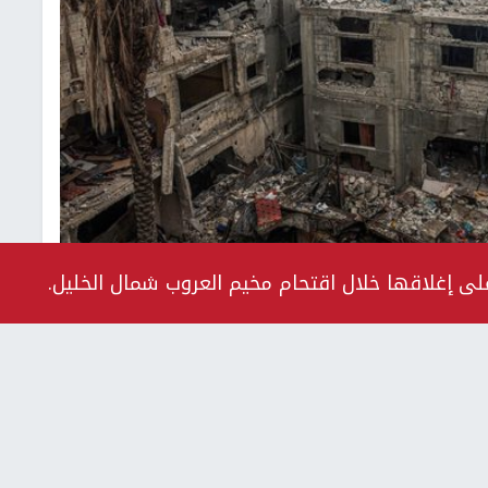
على إغلاقها خلال اقتحام مخيم العروب شمال الخليل.
رة أرشيفية
ة، ارتفاع حصيلة الشهداء في قطاع
غزة
إلى 61,330،