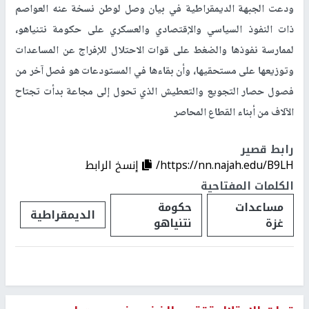
ودعت الجبهة الديمقراطية في بيان وصل لوطن نسخة عنه العواصم
ذات النفوذ السياسي والإقتصادي والعسكري على حكومة نتنياهو،
لممارسة نفوذها والضغط على قوات الاحتلال للإفراج عن المساعدات
وتوزيعها على مستحقيها، وأن بقاءها في المستودعات هو فصل آخر من
فصول حصار التجويع والتعطيش الذي تحول إلى مجاعة بدأت تجتاح
الآلاف من أبناء القطاع المحاصر
رابط قصير
https://nn.najah.edu/B9LH/
إنسخ الرابط
الكلمات المفتاحية
مساعدات
حكومة
الديمقراطية
غزة
نتنياهو