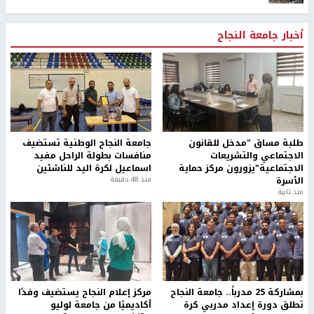
أخبار جامعة النجاح
طلبة مساق "مدخل للقانون
جامعة النجاح الوطنية تستضيف
الاجتماعي والتشريعات
منافسات بطولة الراحل مفيد
الاجتماعية"يزورون مركز حماية
اسماعيل لكرة اليد للناشئين
الأسرة
منذ 48 دقيقة
منذ ثانية
بمشاركة 25 مدرباً.. جامعة النجاح
مركز إعلام النجاح يستضيف وفدًا
تطلق دورة إعداد مدربي كرة
أكاديميًا من جامعة لوليو