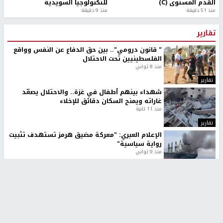
القدم المستوى (C)
للتكنولوجيا السويدية
منذ 51 دقيقة
منذ 9 دقيقة
تقارير
" قانون درومي".. بين حق الدفاع عن النفس وواقع
الفلسطينيين تحت الاحتلال
منذ 8 ثواني
تقارير
شهداء بينهم أطفال في غزة.. والاحتلال يصعّد
غاراته ويمنح السكان دقائق للإخلاء
منذ 11 ثانية
تقارير
الإعلام العبري: "معركة مضيق هرمز تستهدف تثبيت
رواية سياسية"
منذ 9 ثواني
تقارير
تصريحات خاصة
تصريحات خاصة
تصريحات خاصة