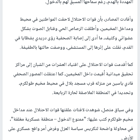
المهددة بالهدم، رغم سماحها المسبق لهم بالدخول.
وأفادت المصادر، بأن قوات الاحتلال لاحقت المواطنين في محيط
ومداخل المخيمين، وأطلقت الرصاص الحي وقنابل الصوت بشكل
عشوائي وكثيف، ما أدى إلى إصابة الصحفية رؤى دريدي بشظايا في
القدم، نقلت على إثرها إلى المستشفى، ووصفت حالتها بالطفيفة.
كما أقدمت قوات الاحتلال على اقتياد العشرات من الشبان إلى مراكز
تحقيق ميدانية أُقيمت داخل المخيمين، كما اعتقلت المصور الصحفي
فادي ياسين من منزله قرب مسجد بلال في محيط مخيم طولكرم،
وتحديدا في المنطقة الملاصقة لحارة الربايعة.
وفي سياق متصل، شوهدت لافتات علقتها قوات الاحتلال عند مداخل
مخيم طولكرم كتب عليها: "ممنوع الدخول – منطقة عسكرية مغلقة"،
في محاولة واضحة لتكريس سياسة العزل وفرض أمر واقع عسكري على
الأرض.