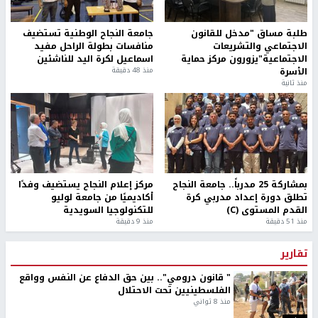
مستوطنون يسيّجون أراضي في الأغوار الشمالية
أخبار جامعة النجاح
طلبة مساق "مدخل للقانون
جامعة النجاح الوطنية تستضيف
الاجتماعي والتشريعات
منافسات بطولة الراحل مفيد
الاجتماعية"يزورون مركز حماية
اسماعيل لكرة اليد للناشئين
الأسرة
منذ 48 دقيقة
منذ ثانية