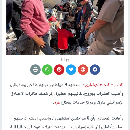
جباليا
نابلس -
النجاح الإخباري -
استشهد 9 مواطنين بينهم طفلان وشقيقان،
وأصيب العشرات بجروح، غالبيتهم خطيرة، إثر قصف طائرات الاحتلال
الإسرائيلي منزلا، ومركز خدمات بقطاع
غزة
.
وأفادت المصادر، بأن 6 مواطنين استشهدوا، وأصيب العشرات بينهم
نساء وأطفال، إثر غارة إسرائيلية استهدفت منزلا مأهولا في جباليا البلد