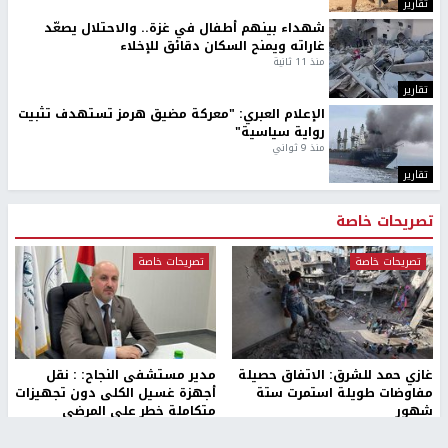
بمشاركة 25 مدرباً.. جامعة النجاح
مركز إعلام النجاح يستضيف وفدًا
تطلق دورة إعداد مدربي كرة
أكاديميًا من جامعة لوليو
القدم المستوى (C)
للتكنولوجيا السويدية
منذ 51 دقيقة
منذ 9 دقيقة
تقارير
" قانون درومي".. بين حق الدفاع عن النفس وواقع
الفلسطينيين تحت الاحتلال
منذ 8 ثواني
تقارير
شهداء بينهم أطفال في غزة.. والاحتلال يصعّد
غاراته ويمنح السكان دقائق للإخلاء
منذ 11 ثانية
تقارير
الإعلام العبري: "معركة مضيق هرمز تستهدف تثبيت
رواية سياسية"
منذ 9 ثواني
تقارير
تصريحات خاصة