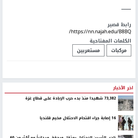
النجاح الإخباري -
هاجم مستعمرون،اليوم الجمعة، مركبات المواطنين جنوب نابلس.
وأفادت مصادر محلية، بأن مستعمرين، هاجموا مركبات المواطنين ورشقوها ب
المقامة على أراضي المواطنين جنوب نابلس.
ــــــــ
رابط قصير
https://nn.najah.edu/B8BQ/
الكلمات المفتاحية
مركبات
مستعربين