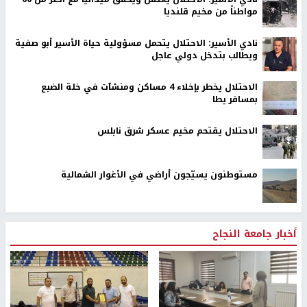
اخر الأخبار
73,382 شهيدا منذ بدء حرب الإبادة على قطاع غزة
16 إصابة جراء اقتحام الاحتلال مخيم قلنديا
نادي الأسير: الاحتلال يعتقل ويحقق ميدانياً مع أكثر من 60
مواطناً من مخيم قلنديا
نادي الأسير: الاحتلال يتحمل مسؤولية حياة الأسير أبو صفية
ويطالب بتدخل دولي عاجل
الاحتلال يخطر بإخلاء 4 مساكن ومنشآت في خلة الضبع
بمسافر يطا
الاحتلال يقتحم مخيم عسكر شرق نابلس