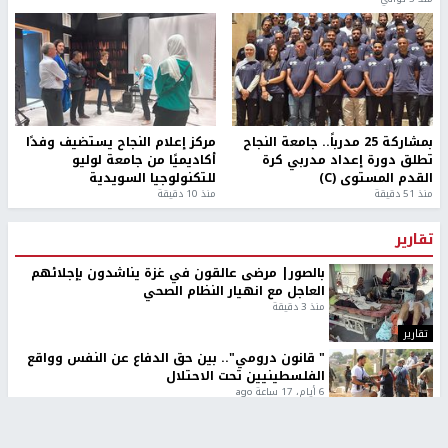
بمشاركة 25 مدرباً.. جامعة النجاح
مركز إعلام النجاح يستضيف وفدًا
تطلق دورة إعداد مدربي كرة
أكاديميًا من جامعة لوليو
القدم المستوى (C)
للتكنولوجيا السويدية
منذ 51 دقيقة
منذ 10 دقيقة
تقارير
بالصور| مرضى عالقون في غزة يناشدون بإجلائهم
العاجل مع انهيار النظام الصحي
منذ 3 دقيقة
تقارير
" قانون درومي".. بين حق الدفاع عن النفس وواقع
الفلسطينيين تحت الاحتلال
6 أيام، 17 ساعة ago
تقارير
شهداء بينهم أطفال في غزة.. والاحتلال يصعّد