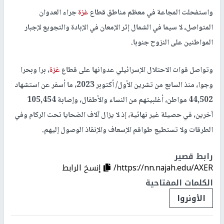
واستفحلت المجاعة في معظم مناطق قطاع
غزة
جراء العدوان
المتواصل، لا سيما في الشمال إثر الإمعان في الإبادة والتجويع لإجبار
المواطنين على النزوح جنوبا.
وتواصل قوات الاحتلال الإسرائيلي عدوانها على قطاع
غزة
، برا وبحرا
وجوا، منذ السابع من تشرين الأول/ أكتوبر 2023، ما أسفر عن استشهاد
44,502 مواطن، أغلبيتهم من النساء والأطفال، وإصابة 105,454
آخرين، في حصيلة غير نهائية، إذ لا يزال آلاف الضحايا تحت الركام وفي
الطرقات ولا تستطيع طواقم الإسعاف والإنقاذ الوصول إليهم.
رابط قصير
https://nn.najah.edu/AXER/
إنسخ الرابط
الكلمات المفتاحية
الأونروا