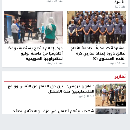
الأسرة
منذ 48 دقيقة
منذ ثانية
بمشاركة 25 مدرباً.. جامعة النجاح
مركز إعلام النجاح يستضيف وفدًا
تطلق دورة إعداد مدربي كرة
أكاديميًا من جامعة لوليو
القدم المستوى (C)
للتكنولوجيا السويدية
منذ 51 دقيقة
منذ 9 دقيقة
تقارير
" قانون درومي".. بين حق الدفاع عن النفس وواقع
الفلسطينيين تحت الاحتلال
منذ 8 ثواني
تقارير
شهداء بينهم أطفال في غزة.. والاحتلال يصعّد
غاراته ويمنح السكان دقائق للإخلاء
منذ 11 ثانية
تقارير