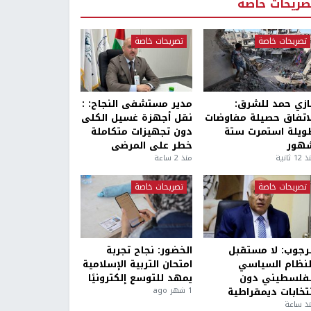
صريحات خاصة
تصريحات خاصة
تصريحات خاصة
ازي حمد للشرق:
مدير مستشفى النجاح: :
لاتفاق حصيلة مفاوضات
نقل أجهزة غسيل الكلى
ويلة استمرت ستة
دون تجهيزات متكاملة
هور
خطر على المرضى
1 ثانية
منذ 2 ساعة
تصريحات خاصة
تصريحات خاصة
لرجوب: لا مستقبل
الخضور: نجاح تجربة
لنظام السياسي
امتحان التربية الإسلامية
لفلسطيني دون
يمهد للتوسع إلكترونيًا
نتخابات ديمقراطية
1 شهر ago
ذ ساعة