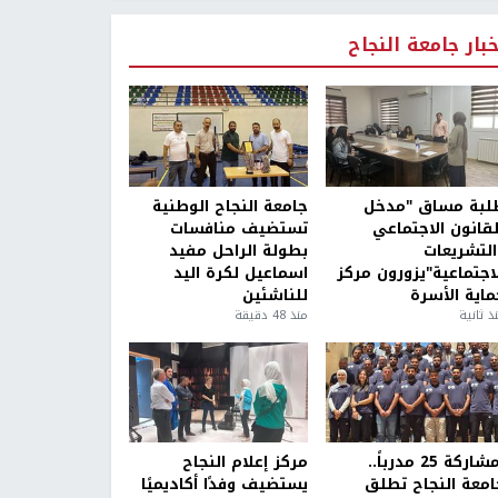
خبار جامعة النجاح
لبة مساق "مدخل
جامعة النجاح الوطنية
لقانون الاجتماعي
تستضيف منافسات
التشريعات
بطولة الراحل مفيد
لاجتماعية"يزورون مركز
اسماعيل لكرة اليد
ماية الأسرة
للناشئين
ذ ثانية
منذ 48 دقيقة
بمشاركة 25 مدرباً..
مركز إعلام النجاح
امعة النجاح تطلق
يستضيف وفدًا أكاديميًا