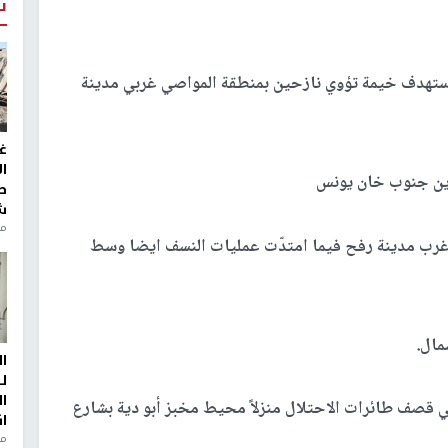
ت
استهدف خيمة تؤوي نازحين بمنطقة المواصي غربي مدينة
غ
ا
رين جنوب خان يونس
ط
ش
منذ 2
رب مدينة رفح فيما امتدّت عمليات النسف ايضا وسط
مال.
ا
ل
ا
 قصف طائرات الاحتلال منزلاً محيط مخبز أبو دية بشارع
ا
من