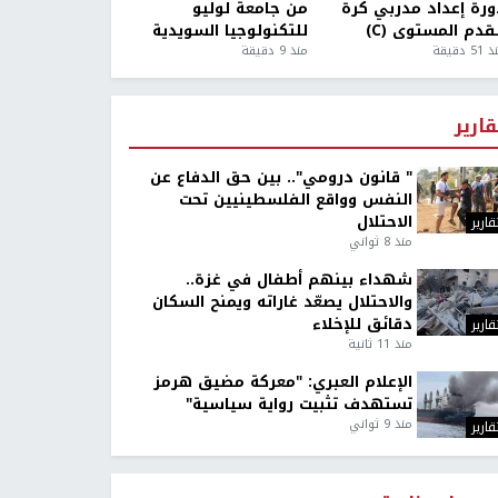
ورة إعداد مدربي كرة
من جامعة لوليو
قدم المستوى (C)
للتكنولوجيا السويدية
5 دقيقة
منذ 9 دقيقة
قارير
" قانون درومي".. بين حق الدفاع عن
النفس وواقع الفلسطينيين تحت
الاحتلال
قارير
منذ 8 ثواني
شهداء بينهم أطفال في غزة..
والاحتلال يصعّد غاراته ويمنح السكان
دقائق للإخلاء
قارير
منذ 11 ثانية
الإعلام العبري: "معركة مضيق هرمز
تستهدف تثبيت رواية سياسية"
منذ 9 ثواني
قارير