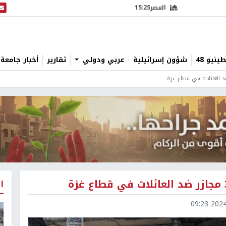
العصر
15:25
البث
نيو 48
شؤون إسرائيلية
عربي ودولي
تقارير
أخبار جامعة 
ا
2024-1