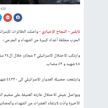
420 يوم من الحرب
نابلس -
النجاح الإخباري -
واصلت الطائرات الإسرا
الحرب مخلفة أعداد كبيرة من الشهداء و الجرحى٠
وارتكب الاحتلال الاسرائيلي ٣ مجازر خلال ال٢٤ ساعة الماضية ضد العائلات في قطاع
٤٨ شهيد و ٥٣ مصاب.
وارتفعت حصيلة العدوان الاسرائيلي الى ٤٤٣٣٠ شهيد و ١٠٤٩٣٣ اصابة من السابع من اكتوبر ٢٠٢٣ م.
ويواصل جيش الاحتلال غارته العنيفة على مخيم ال
الأخيرة وادّت لارتقاء العشرات من الشهداء والمصابي