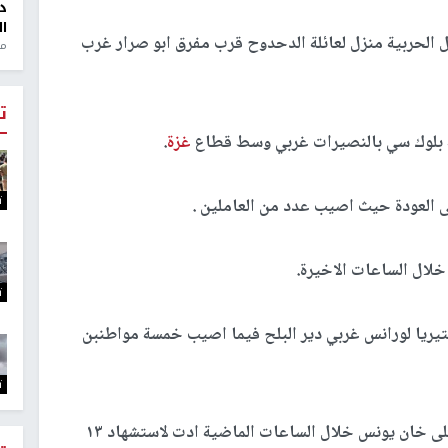
د
ال
الحربية منزل لعائلة الدحدوح قرب مفرق ابو صرار غرب
منذ 1
ت
ة بلوك سي بالنصيرات غربي وسط قطاع
غزة
.
ت
فى العودة حيث اصيب عدد من العاملين .
ت
يريا لورانس غربي دير البلح فيما اصيب خمسة مواطنبن
ت
ونفذ طيران الاحتلال ثلاث غارات جوية إسرائيلية على خان يونس خلال الساعات الماضية ادت لاستشهاد ١٣