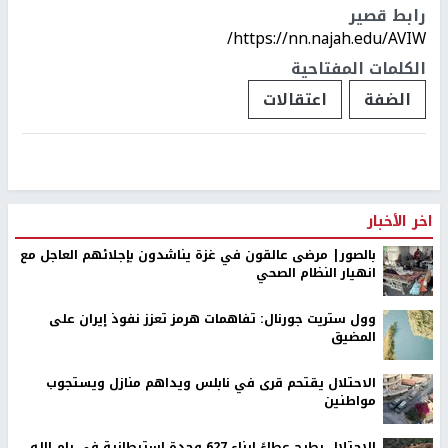
رابط قصير
https://nn.najah.edu/AVIW/
الكلمات المفتاحية
الضفة
اعتقالات
اخر الأخبار
بالصور| مرضى عالقون في غزة يناشدون بإجلائهم العاجل مع
انهيار النظام الصحي
وول ستريت جورنال: تفاهمات هرمز تعزز نفوذ إيران على
المضيق
الاحتلال يقتحم قرى في نابلس ويداهم منازل ويستجوب
مواطنين
الاحتلال يطرح عطاءً لبناء 627 وحدة استيطانية في رام الله