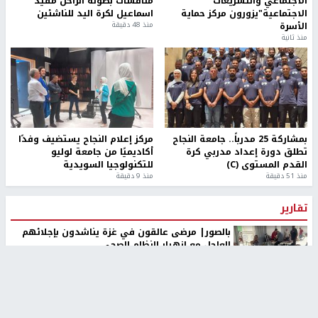
الاجتماعي والتشريعات
منافسات بطولة الراحل مفيد
الاجتماعية"يزورون مركز حماية
اسماعيل لكرة اليد للناشئين
الأسرة
منذ 48 دقيقة
منذ ثانية
بمشاركة 25 مدرباً.. جامعة النجاح
مركز إعلام النجاح يستضيف وفدًا
تطلق دورة إعداد مدربي كرة
أكاديميًا من جامعة لوليو
القدم المستوى (C)
للتكنولوجيا السويدية
منذ 51 دقيقة
منذ 9 دقيقة
تقارير
بالصور| مرضى عالقون في غزة يناشدون بإجلائهم
العاجل مع انهيار النظام الصحي
منذ 3 دقيقة
تقارير
" قانون درومي".. بين حق الدفاع عن النفس وواقع
الفلسطينيين تحت الاحتلال
منذ 8 ثواني