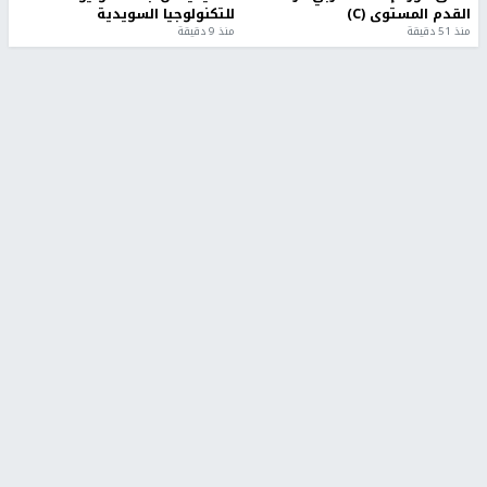
القدم المستوى (C)
للتكنولوجيا السويدية
منذ 51 دقيقة
منذ 9 دقيقة
تقارير
" قانون درومي".. بين حق الدفاع عن النفس وواقع
الفلسطينيين تحت الاحتلال
منذ 8 ثواني
تقارير
شهداء بينهم أطفال في غزة.. والاحتلال يصعّد
غاراته ويمنح السكان دقائق للإخلاء
منذ 11 ثانية
تقارير
الإعلام العبري: "معركة مضيق هرمز تستهدف تثبيت
رواية سياسية"
منذ 9 ثواني
تقارير
تصريحات خاصة
تصريحات خاصة
تصريحات خاصة