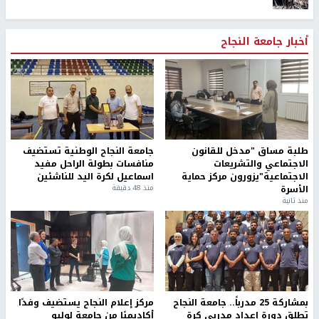
أخبار جامعة النجاح
طلبة مساق "مدخل للقانون
جامعة النجاح الوطنية تستضيف
الاجتماعي والتشريعات
منافسات بطولة الراحل مفيد
الاجتماعية"يزورون مركز حماية
اسماعيل لكرة اليد للناشئين
الأسرة
منذ 48 دقيقة
منذ ثانية
بمشاركة 25 مدرباً.. جامعة النجاح
مركز إعلام النجاح يستضيف وفدًا
تطلق دورة إعداد مدربي كرة
أكاديميًا من جامعة لوليو