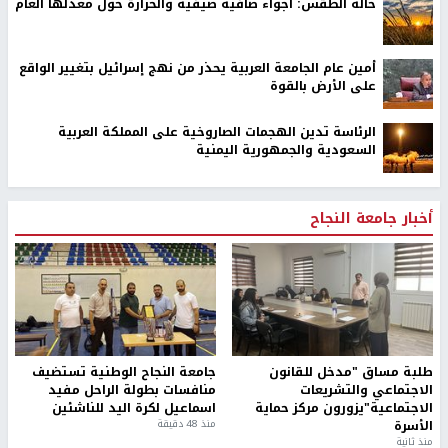
حالة الطقس: أجواء صافية صيفية والحرارة حول معدلها العام
أمين عام الجامعة العربية يحذر من نهج إسرائيل بتغيير الواقع
على الأرض بالقوة
الرئاسة تدين الهجمات الصاروخية على المملكة العربية
السعودية والجمهورية اليمنية
أخبار جامعة النجاح
طلبة مساق "مدخل للقانون
جامعة النجاح الوطنية تستضيف
الاجتماعي والتشريعات
منافسات بطولة الراحل مفيد
الاجتماعية"يزورون مركز حماية
اسماعيل لكرة اليد للناشئين
الأسرة
منذ 48 دقيقة
منذ ثانية