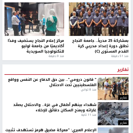
بمشاركة 25 مدرباً.. جامعة النجاح
مركز إعلام النجاح يستضيف وفدًا
تطلق دورة إعداد مدربي كرة
أكاديميًا من جامعة لوليو
القدم المستوى (C)
للتكنولوجيا السويدية
منذ 51 دقيقة
منذ 9 دقيقة
تقارير
" قانون درومي".. بين حق الدفاع عن النفس وواقع
الفلسطينيين تحت الاحتلال
منذ 8 ثواني
تقارير
شهداء بينهم أطفال في غزة.. والاحتلال يصعّد
غاراته ويمنح السكان دقائق للإخلاء
منذ 11 ثانية
تقارير
الإعلام العبري: "معركة مضيق هرمز تستهدف تثبيت