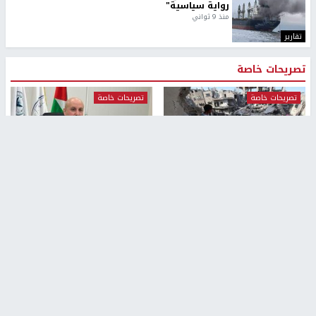
رواية سياسية"
منذ 9 ثواني
تقارير
تصريحات خاصة
تصريحات خاصة
تصريحات خاصة
غازي حمد للشرق: الاتفاق حصيلة
مدير مستشفى النجاح: : نقل
مفاوضات طويلة استمرت ستة
أجهزة غسيل الكلى دون تجهيزات
شهور
متكاملة خطر على المرضى
منذ 12 ثانية
منذ 2 ساعة
تصريحات خاصة
تصريحات خاصة
الرجوب: لا مستقبل للنظام
الخضور: نجاح تجربة امتحان التربية