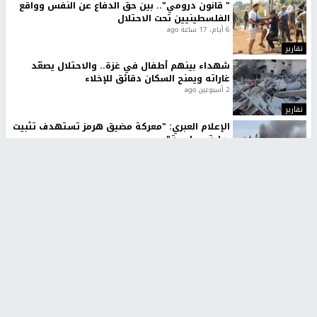
" قانون درومي".. بين حق الدفاع عن النفس وواقع
الفلسطينيين تحت الاحتلال
6 أيام، 17 ساعة ago
تقارير
شهداء بينهم أطفال في غزة.. والاحتلال يصعّد
غاراته ويمنح السكان دقائق للإخلاء
2 أسبوعين ago
تقارير
الإعلام العبري: "معركة مضيق هرمز تستهدف تثبيت
رواية سياسية"
2 أسبوعين، 4 أيام ago
تقارير
تصريحات خاصة
تصريحات خاصة
تصريحات خاصة
غازي حمد للشرق: الاتفاق حصيلة
مدير مستشفى النجاح: : نقل