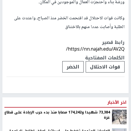
ورشة بناء واحتجزت العمال والموجودين في المكان.
وكانت قوات الاحتلال قد اقتحمت الخضر منذ الصباح، واعتدت على
الطلبة وأصابت عددا منهم بالاختناق
رابط قصير
https://nn.najah.edu/AV2Q/
الكلمات المفتاحية
قوات الاحتلال
الخضر
اخر الأخبار
73,384 شهيدا و174,242 مصابا منذ بدء حرب الإبادة على قطاع
غزة
الولايات المتحدة تضغط على اسرائيل لوقف إطلاق نار لمدة