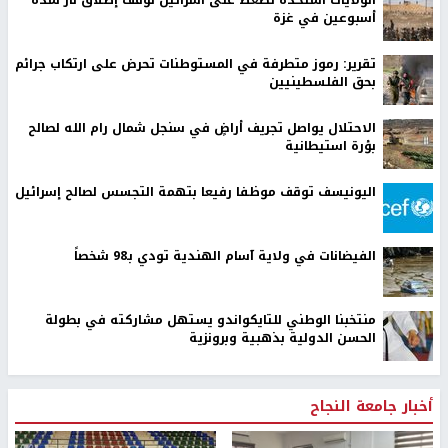
أسبوعين في غزة
تقرير: رموز متطرفة في المستوطنات تحرض على ارتكاب جرائم
بحق الفلسطينيين
الاحتلال يواصل تجريف أراضٍ في سنجل شمال رام الله لصالح
بؤرة استيطانية
اليونيسف توقف موظفا رفيعا بتهمة التجسس لصالح إسرائيل
الفيضانات في ولاية آسام الهندية تودي بـ98 شخصاً
منتخبنا الوطني للتايكواندو يستهل مشاركته في بطولة
الحسن الدولية بذهبية وبرونزية
أخبار جامعة النجاح