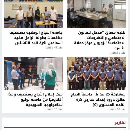
طلبة مساق "مدخل للقانون
جامعة النجاح الوطنية تستضيف
الاجتماعي والتشريعات
منافسات بطولة الراحل مفيد
الاجتماعية"يزورون مركز حماية
اسماعيل لكرة اليد للناشئين
الأسرة
منذ 48 دقيقة
منذ 5 ثواني
بمشاركة 25 مدرباً.. جامعة النجاح
مركز إعلام النجاح يستضيف وفدًا
تطلق دورة إعداد مدربي كرة
أكاديميًا من جامعة لوليو
القدم المستوى (C)
للتكنولوجيا السويدية
منذ 51 دقيقة
منذ 10 دقيقة
تقارير