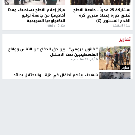
بمشاركة 25 مدرباً.. جامعة النجاح
مركز إعلام النجاح يستضيف وفدًا
تطلق دورة إعداد مدربي كرة
أكاديميًا من جامعة لوليو
القدم المستوى (C)
للتكنولوجيا السويدية
منذ 51 دقيقة
منذ 10 دقيقة
تقارير
" قانون درومي".. بين حق الدفاع عن النفس وواقع
الفلسطينيين تحت الاحتلال
6 أيام، 17 ساعة ago
تقارير
شهداء بينهم أطفال في غزة.. والاحتلال يصعّد
غاراته ويمنح السكان دقائق للإخلاء
2 أسبوعين ago
تقارير
الإعلام العبري: "معركة مضيق هرمز تستهدف تثبيت
رواية سياسية"
2 أسبوعين، 4 أيام ago
تقارير
تصريحات خاصة