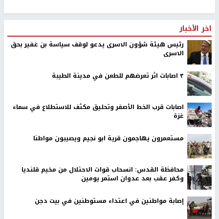
اخر الأخبار
رئيس هيئة شؤون الاسرى يدعو لوقف سياسة بن غفير بحق
الاسرى
٣ اصابات اثر تعرضهم للطعن في مدينة الطيبة
اصابات قرب الخط الأصفر وتحليق مكثف للاستطلاع في سماء
غزة
مستعمرون يهاجمون قرية ابو نجيم ويصيبون مواطنا
محافظة القدس: انسحاب قوات الاحتلال من مخيم قلنديا
وكفر عقب بعد عدوان استمر يومين
إصابة مواطنين في اعتداء مستوطنين في بيت دجن