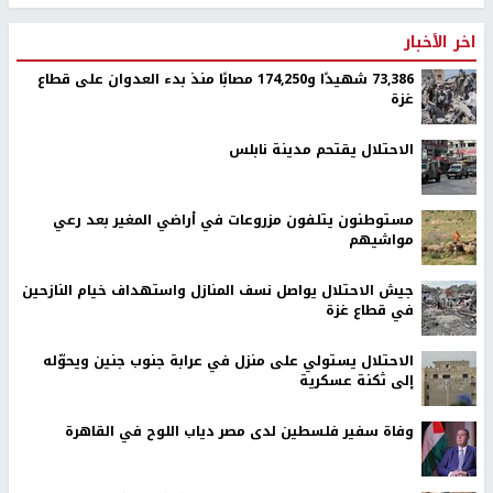
اخر الأخبار
73,386 شهيدًا و174,250 مصابًا منذ بدء العدوان على قطاع
غزة
الاحتلال يقتحم مدينة نابلس
مستوطنون يتلفون مزروعات في أراضي المغير بعد رعي
مواشيهم
جيش الاحتلال يواصل نسف المنازل واستهداف خيام النازحين
في قطاع غزة
الاحتلال يستولي على منزل في عرابة جنوب جنين ويحوّله
إلى ثكنة عسكرية
وفاة سفير فلسطين لدى مصر دياب اللوح في القاهرة