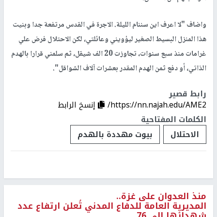
واضاف "لا اعرف اين سننام الليلة. الاجرة في القدس مرتفعة جدا وبنيت
هذا المنزل البسيط الصغير ليؤويني وعائلتي، لكن الاحتلال فرض علي
غرامات منذ سبع سنوات، تجاوزت 20 الف شيقل، ثم سلمني قرارا بالهدم
الذاتي، أو دفع ثمن الهدم المقدر بعشرات آلاف الشواقل".
رابط قصير
https://nn.najah.edu/AME2/
إنسخ الرابط
الكلمات المفتاحية
الاحتلال
بيوت مهددة بالهدم
منذ العدوان على غزة..
المديرية العامة للدفاع المدني تُعلن ارتفاع عدد
شهدائها إلى 76