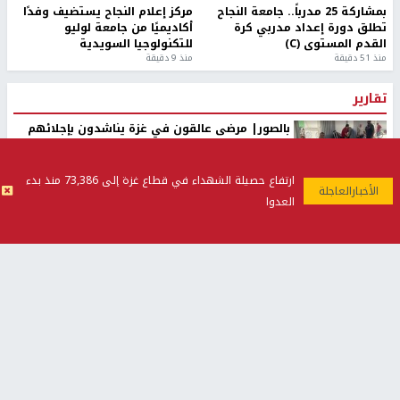
بمشاركة 25 مدرباً.. جامعة النجاح
مركز إعلام النجاح يستضيف وفدًا
تطلق دورة إعداد مدربي كرة
أكاديميًا من جامعة لوليو
القدم المستوى (C)
للتكنولوجيا السويدية
منذ 51 دقيقة
منذ 9 دقيقة
تقارير
بالصور| مرضى عالقون في غزة يناشدون بإجلائهم
العاجل مع انهيار النظام الصحي
منذ 3 دقيقة
ارتفاع حصيلة الشهداء في قطاع غزة إلى 73,386 منذ بدء
تقارير
العدوا
" قانون درومي".. بين حق الدفاع عن النفس وواقع
الفلسطينيين تحت الاحتلال
منذ 8 ثواني
تقارير
شهداء بينهم أطفال في غزة.. والاحتلال يصعّد
غاراته ويمنح السكان دقائق للإخلاء
منذ 11 ثانية
تقارير
تصريحات خاصة