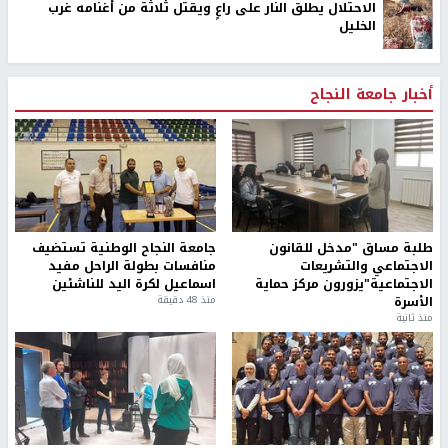
الاحتلال يطلق النار على راعٍ ويقتل ثلاثة من أغنامه غرب
الخليل
أخبار جامعة النجاح
طلبة مساق "مدخل للقانون
جامعة النجاح الوطنية تستضيف
الاجتماعي والتشريعات
منافسات بطولة الراحل مفيد
الاجتماعية"يزورون مركز حماية
اسماعيل لكرة اليد للناشئين
الأسرة
منذ 48 دقيقة
منذ ثانية