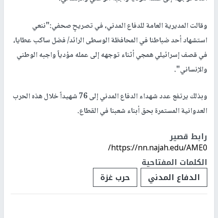
وقالت المديرية العامة للدفاع المدني، في تصريحٍ صحفي:"ننعي
استشهاد أحد ضباطنا في المحافظة الوسطى الرائد/ فضل ساكب عطايا،
في قصف إسرائيلي همجي أثناء توجهه إلى عمله مؤدياً واجبه الوطني
والإنساني".
وبذلك يرتفع عدد شهداء الدفاع المدني إلى 76 شهيداً خلال هذه الحرب
العدوانية المستمرة بحق أبناء شعبنا في القطاع.
رابط قصير
https://nn.najah.edu/AME0/
الكلمات المفتاحية
الدفاع المدني
حرب غزة