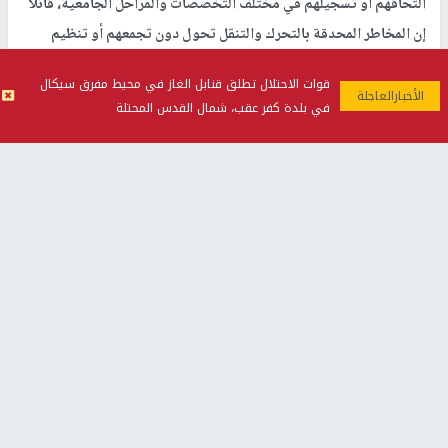
التحاقهم أو تسجيلهم في مختلف التخصصات والمراحل الجامعية، قائلا
إن المخاطر المحدقة بالتحرك والتنقل تحول دون تجمعهم أو تنظيم
وقفات كبيرة لهم للتعبير عن حجم الأزمة التي يواجهونها.
قوات الاحتلال تطلق قنابل الغاز في محيط مفرق سيكال
في بلدة كفر عقب، شمال القدس المحتلة
وقال الأسطل (19 عاما) الذي يدرس هندسة البرمجيات في جامعة
كربوك التركية إن استمراره في
غزة
يعني ضياع مستقبله الجامعي وحتى
إمكانية فقدان مقعده الدراسي، مشيرا إلى أن جامعات قطاع
غزة
كلها
مدمرة ولا يمكن الالتحاق بها حاليا ومن المستبعد استئناف الدراسة فيها
قريبا.
وأضاف "كل المعطيات تؤكد أن معالجة مشكلتنا تكمن في السماح
بسفرنا عبر معبر رفح وفق آلية محددة ولو من خلال جدول زمني معلن
بكل أسماء الطلبة، المهم فتح نافذة أمل بإمكانية معالجة المشكلة وأن
يعرف كل طالب متى يمكن أن يسافر لترتيب أموره مع جامعته".
وتابع قائلا "لا نريد مزاحمة الفئات الأكثر حاجة، لكننا ضمن الفلسطينيين