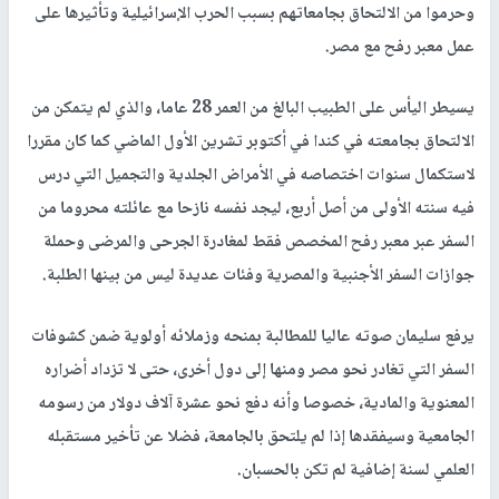
وحرموا من الالتحاق بجامعاتهم بسبب الحرب الإسرائيلية وتأثيرها على
عمل معبر رفح مع مصر.
يسيطر اليأس على الطبيب البالغ من العمر 28 عاما، والذي لم يتمكن من
الالتحاق بجامعته في كندا في أكتوبر تشرين الأول الماضي كما كان مقررا
لاستكمال سنوات اختصاصه في الأمراض الجلدية والتجميل التي درس
فيه سنته الأولى من أصل أربع، ليجد نفسه نازحا مع عائلته محروما من
السفر عبر معبر رفح المخصص فقط لمغادرة الجرحى والمرضى وحملة
جوازات السفر الأجنبية والمصرية وفئات عديدة ليس من بينها الطلبة.
يرفع سليمان صوته عاليا للمطالبة بمنحه وزملائه أولوية ضمن كشوفات
السفر التي تغادر نحو مصر ومنها إلى دول أخرى، حتى لا تزداد أضراره
المعنوية والمادية، خصوصا وأنه دفع نحو عشرة آلاف دولار من رسومه
الجامعية وسيفقدها إذا لم يلتحق بالجامعة، فضلا عن تأخير مستقبله
العلمي لسنة إضافية لم تكن بالحسبان.