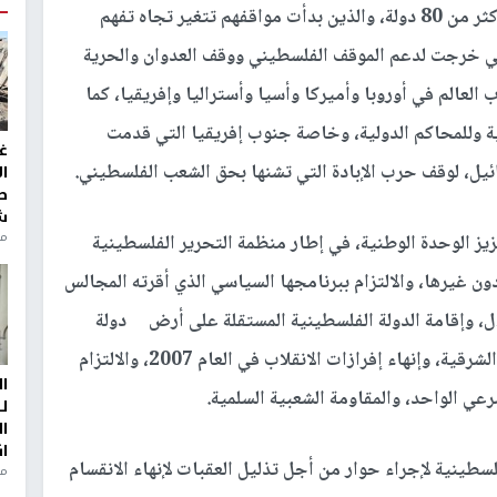
وأشار الرئيس، إلى الاتصالات التي قام بها مع قادة أكثر من 80 دولة، والذين بدأت مواقفهم تتغير تجاه تفهم
تي خرجت لدعم الموقف الفلسطيني ووقف العدوان والحرية
الم في أوروبا وأميركا وأسيا وأستراليا وإفريقيا، كما
ة وللمحاكم الدولية، وخاصة جنوب إفريقيا التي قدمت
غ
يل، لوقف حرب الإبادة التي تشنها بحق الشعب الفلسطيني.
ا
ط
ش
منذ 2
يز الوحدة الوطنية، في إطار منظمة التحرير الفلسطينية
 غيرها، والالتزام ببرنامجها السياسي الذي أقرته المجالس
حتلال، وإقامة الدولة الفلسطينية المستقلة على أرض دولة
فلسطين المختلة منذ عام 1967 وعاصمتها القدس الشرقية، وإنهاء إفرازات الانقلاب في العام 2007، والالتزام
ا
رعي الواحد، والمقاومة الشعبية السلمية.
ل
ا
ا
طينية لإجراء حوار من أجل تذليل العقبات لإنهاء الانقسام
من