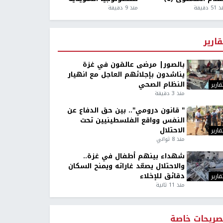
5 دقيقة
منذ 9 دقيقة
قارير
بالصور| مرضى عالقون في غزة
يناشدون بإجلائهم العاجل مع انهيار
النظام الصحي
قارير
منذ 3 دقيقة
" قانون درومي".. بين حق الدفاع عن
النفس وواقع الفلسطينيين تحت
الاحتلال
قارير
منذ 8 ثواني
شهداء بينهم أطفال في غزة..
والاحتلال يصعّد غاراته ويمنح السكان
دقائق للإخلاء
قارير
منذ 11 ثانية
صريحات خاصة