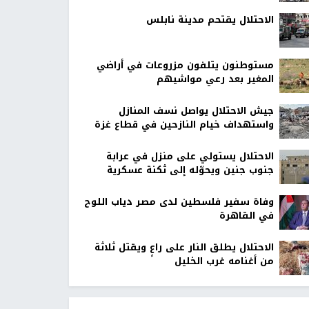
الاحتلال يقتحم مدينة نابلس
مستوطنون يتلفون مزروعات في أراضي
المغير بعد رعي مواشيهم
جيش الاحتلال يواصل نسف المنازل
واستهداف خيام النازحين في قطاع غزة
الاحتلال يستولي على منزل في عرابة
جنوب جنين ويحوّله إلى ثكنة عسكرية
وفاة سفير فلسطين لدى مصر دياب اللوح
في القاهرة
الاحتلال يطلق النار على راعٍ ويقتل ثلاثة
من أغنامه غرب الخليل