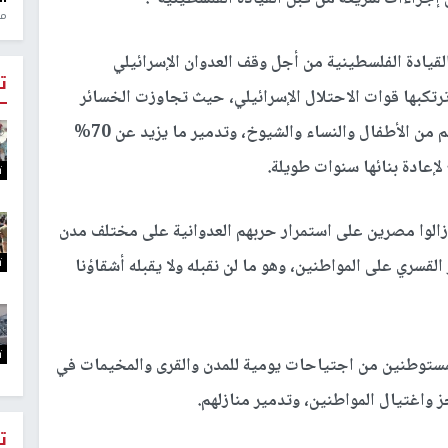
منذ 1
القيادة الفلسطينية من أجل وقف العدوان الإسرائيلي
ت
 ترتكبها قوات الاحتلال الإسرائيلي، حيث تجاوزت الخسائر
أكثر من مائة ألف شهيد وجريح من المدنيين معظمهم من الأطفال والنساء والشيوخ، وتدمير ما يزيد عن 70%
لإعادة بنائها سنوات طويلة.
ت
زالوا مصرين على استمرار حربهم العدوانية على مختلف مدن
ت
قسري على المواطنين، وهو ما لن نقبله ولا يقبله أشقاؤنا
ت
لمستوطنين من اجتياحات يومية للمدن والقرى والمخيمات في
 واغتيال المواطنين، وتدمير منازلهم.
ت