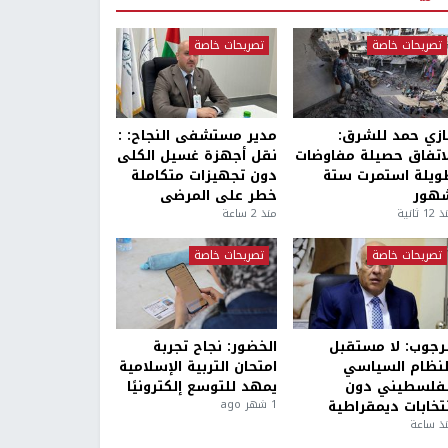
تصريحات خاصة
تصريحات خاصة
ازي حمد للشرق:
مدير مستشفى النجاح: :
لاتفاق حصيلة مفاوضات
نقل أجهزة غسيل الكلى
ويلة استمرت ستة
دون تجهيزات متكاملة
هور
خطر على المرضى
1 ثانية
منذ 2 ساعة
تصريحات خاصة
تصريحات خاصة
لرجوب: لا مستقبل
الخضور: نجاح تجربة
لنظام السياسي
امتحان التربية الإسلامية
لفلسطيني دون
يمهد للتوسع إلكترونيًا
نتخابات ديمقراطية
1 شهر ago
ذ ساعة