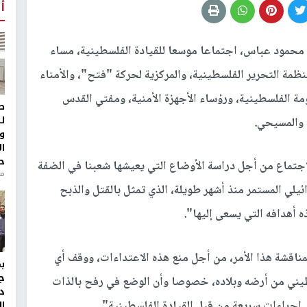
أ
حمود عباس، اجتماعا موسعا للقيادة الفلسطينية، مساء
نظمة التحرير الفلسطينية، والمركزية لحركة "فتح"، والأمناء
ة الفلسطينية، ورؤساء الأجهزة الأمنية، ومفتي القدس
ط
ل
 والمسيحي.
و
ا
ح
تماع من أجل دراسة الأوضاع التي يعيشها شعبنا في الضفة
من
ائيلي المستمر منذ أشهر طويلة، الذي تمثل بالقتل والذبح
 أهدافه التي يسعى إليها".
مناقشة هذا الأمر، من أجل منع هذه الاعتداءات، ووقف أي
ج
يني من أرضه وبلاده، خصوصا وأن الوضع في رفح بالذات
د
إجراءات سريعة من قبل القيادة الفلسطينية".
ال