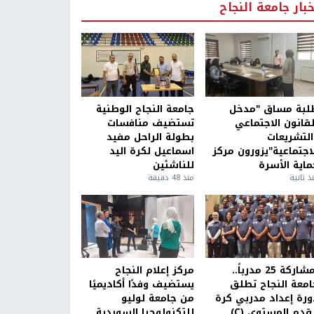
خبار جامعة النجاح
لبة مساق "مدخل
جامعة النجاح الوطنية
لقانون الاجتماعي
تستضيف منافسات
التشريعات
بطولة الراحل مفيد
لاجتماعية"يزورون مركز
اسماعيل لكرة اليد
ماية الأسرة
للناشئين
ذ ثانية
منذ 48 دقيقة
بمشاركة 25 مدرباً..
مركز إعلام النجاح
امعة النجاح تطلق
يستضيف وفدًا أكاديميًا
ورة إعداد مدربي كرة
من جامعة لوليو
قدم المستوى (C)
للتكنولوجيا السويدية